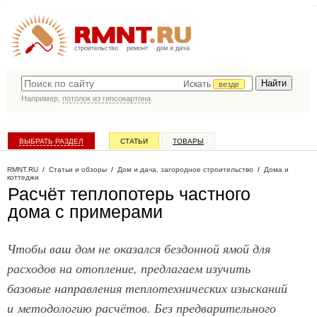
строительство
ремонт
дом и дача
Искать
везде
Например,
потолок из гипсокартона
ВЫБРАТЬ РАЗДЕЛ
СТАТЬИ
ТОВАРЫ
КАТАЛОГ КОМПАНИЙ
RMNT.RU
/
Статьи и обзоры
/
Дом и дача, загородное строительство
/
Дома и
коттеджи
Расчёт теплопотерь частного
дома с примерами
Чтобы ваш дом не оказался бездонной ямой для
расходов на отопление, предлагаем изучить
базовые направления теплотехнических изысканий
и методологию расчётов. Без предварительного