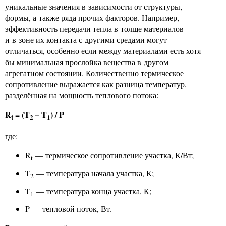
уникальные значения в зависимости от структуры,
формы, а также ряда прочих факторов. Например,
эффективность передачи тепла в толще материалов
и в зоне их контакта с другими средами могут
отличаться, особенно если между материалами есть хотя
бы минимальная прослойка вещества в другом
агрегатном состоянии. Количественно термическое
сопротивление выражается как разница температур,
разделённая на мощность теплового потока:
R
= (T
– T
) / P
t
2
1
где:
R
— термическое сопротивление участка, К/Вт;
t
T
— температура начала участка, К;
2
T
— температура конца участка, К;
1
P — тепловой поток, Вт.