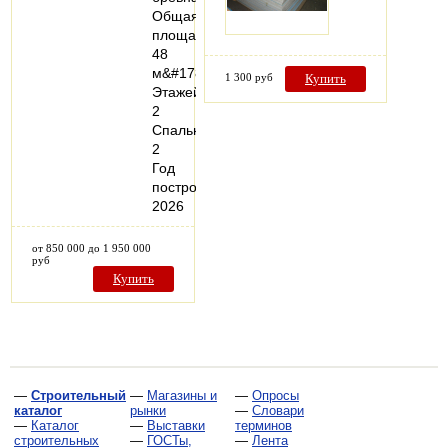
Общая
площадь:
48
м&#178;
1 300 руб
Купить
Этажей:
2
Спальни:
2
Год
постройки:
2026
от 850 000 до 1 950 000
руб
Купить
—
Строительный
—
Магазины и
—
Опросы
каталог
рынки
—
Словари
—
Каталог
—
Выставки
терминов
строительных
—
ГОСТы,
—
Лента