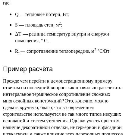
где:
Q —тепловые потери, Вт;
2
S — площадь стен, м
;
ΔT
— разница температур внутри и снаружи
помещения, ° С;
2
R
— сопротивление теплопередаче, м
·°С/Вт.
t
Пример расчёта
Прежде чем перейти к демонстрационному примеру,
ответим на последний вопрос: как правильно рассчитать
интегральное термическое сопротивление сложных
многослойных конструкций? Это, конечно, можно
сделать вручную, благо, что в современном
строительстве используется не так много типов несущих
оснований и систем утепления. Однако учесть при этом
наличие декоративной отделки, интерьерной и фасадной
штукатурки, а также влияние всех переходных процессов