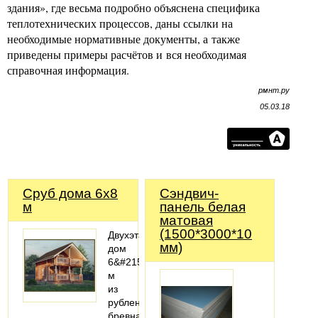
здания», где весьма подробно объяснена специфика
теплотехнических процессов, даны ссылки на
необходимые нормативные документы, а также
приведены примеры расчётов и вся необходимая
справочная информация.
рмнт.ру
05.03.18
Сруб дома 6x8
Сэндвич-
м
панель белая
матовая
(1500*3000*10
Двухэтажный
мм)
дом
6&#215;8
м
из
рубленого
бревна