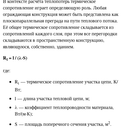
В контексте расчёта теплопотерь термическое
сопротивление играет определяющую роль. Любая
ограждающая конструкция может быть представлена как
плоскопараллельная преграда на пути теплового потока.
Её общее термическое сопротивление складывается из
сопротивлений каждого слоя, при этом все перегородки
складываются в пространственную конструкцию,
являющуюся, собственно, зданием.
R
= l / (λ·S)
t
где:
R
— термическое сопротивление участка цепи, К/
t
Вт;
l — длина участка тепловой цепи, м;
λ — коэффициент теплопроводности материала,
Вт/(м·К);
2
S — площадь поперечного сечения участка, м
.