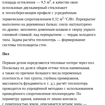
2
площадь остекления — 9,5 м
, в качестве окон
использован двухкамерный стеклопакет
в теплосберегающем профиле с усреднённым
2
термическим сопротивлением 0,32 м
·°С/Вт. Перекрытие
выполнено на деревянных балках: снизу оштукатурено
по дранке, заполнено доменным шлаком и сверху укрыто
глиняной стяжкой, над перекрытием — чердак холодного
типа. Задача расчёта теплопотерь — формирование
системы теплозащиты стен.
Пол
Первым делом определяются тепловые потери через пол.
Поскольку их доля в общем оттоке тепла наименьшая,
а также по причине большого числа переменных
(плотность и тип грунта, глубина промерзания,
массивность фундамента и т. д.), расчёт теплопотерь
проводится по упрощённой методике с использованием
приведённого сопротивления теплопередаче. По
периметру здания, начиная от линии контакта
с поверхностью земли, описывается четыре зоны —