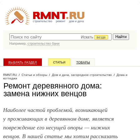
строительство
ремонт
дом и дача
Искать
везде
Например,
строительство бани
ВЫБРАТЬ РАЗДЕЛ
СТАТЬИ
ТОВАРЫ
КАТАЛОГ КОМПАНИЙ
RMNT.RU
/
Статьи и обзоры
/
Дом и дача, загородное строительство
/
Дома и
коттеджи
Ремонт деревянного дома:
замена нижних венцов
Наиболее частой проблемой, возникающей
у проживающих в деревянном доме, является
повреждение его несущей опоры — нижних
венцов. В нашей статье мы хотим рассказать