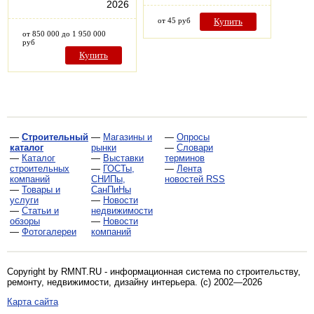
2026
от 45 руб
Купить
от 850 000 до 1 950 000
руб
Купить
—
Строительный
—
Магазины и
—
Опросы
каталог
рынки
—
Словари
—
Каталог
—
Выставки
терминов
строительных
—
ГОСТы,
—
Лента
компаний
СНИПы,
новостей RSS
—
Товары и
СанПиНы
услуги
—
Новости
—
Статьи и
недвижимости
обзоры
—
Новости
—
Фотогалереи
компаний
Copyright by RMNT.RU - информационная система по
строительству,
ремонту, недвижимости, дизайну интерьера
. (c) 2002—2026
Карта сайта