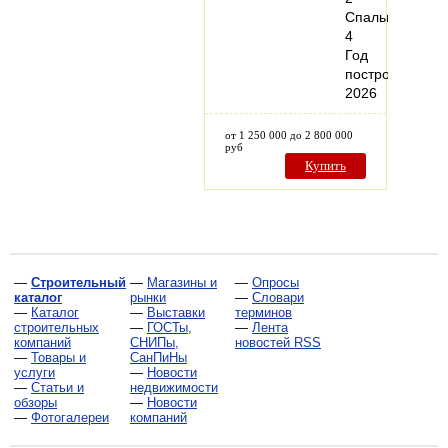
Спальни:
4
Год
постройки:
2026
от 1 250 000 до 2 800 000
руб
Купить
—
Строительный
—
Магазины и
—
Опросы
каталог
рынки
—
Словари
—
Каталог
—
Выставки
терминов
строительных
—
ГОСТы,
—
Лента
компаний
СНИПы,
новостей RSS
—
Товары и
СанПиНы
услуги
—
Новости
—
Статьи и
недвижимости
обзоры
—
Новости
—
Фотогалереи
компаний