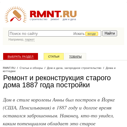
строительство
ремонт
дом и дача
Искать
везде
Например,
паркет
ВЫБРАТЬ РАЗДЕЛ
СТАТЬИ
ТОВАРЫ
КАТАЛОГ КОМПАНИЙ
RMNT.RU
/
Статьи и обзоры
/
Дом и дача, загородное строительство
/
Дома и
коттеджи
Ремонт и реконструкция старого
дома 1887 года постройки
Дом в стиле королевы Анны был построен в Йорке
(США, Пенсильвания) в 1887 году и долгое время
оставался заброшенным. Наконец, кто-то увидел,
каким потенциалом обладает это старое