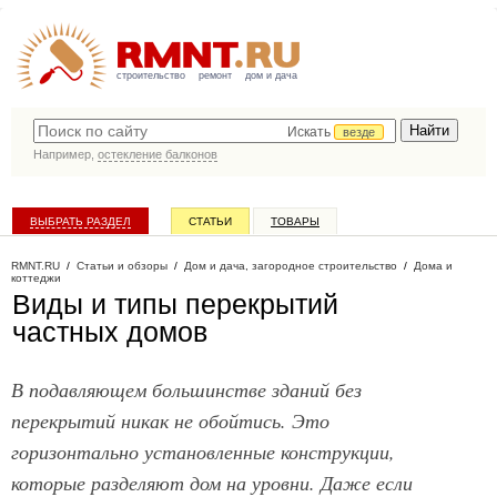
строительство
ремонт
дом и дача
Искать
везде
Например,
остекление балконов
ВЫБРАТЬ РАЗДЕЛ
СТАТЬИ
ТОВАРЫ
КАТАЛОГ КОМПАНИЙ
RMNT.RU
/
Статьи и обзоры
/
Дом и дача, загородное строительство
/
Дома и
коттеджи
Виды и типы перекрытий
частных домов
В подавляющем большинстве зданий без
перекрытий никак не обойтись. Это
горизонтально установленные конструкции,
которые разделяют дом на уровни. Даже если