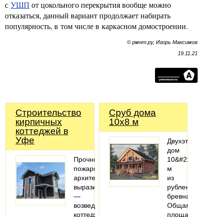
с
УШП
от цокольного перекрытия вообще можно
отказаться, данный вариант продолжает набирать
популярность, в том числе в каркасном домостроении.
© рмнт.ру, Игорь Максимов
19.11.21
Строительство
Сруб дома
кирпичных
10x8 м
коттеджей в
Уфе
Двухэтажный
дом
Прочность,
10&#215;8
пожаробезопасность,
м
архитектурная
из
выразительность
рубленого
—
бревна
возведение
Общая
коттеджей
площадь: