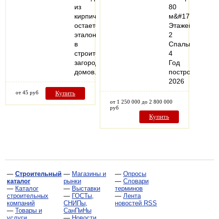
из
80
кирпича
м&#178;
остается
Этажей:
эталоном
2
в
Спальни:
строительстве
4
загородных
Год
домов.
постройки:
2026
от 45 руб
Купить
от 1 250 000 до 2 800 000
руб
Купить
—
Строительный
—
Магазины и
—
Опросы
каталог
рынки
—
Словари
—
Каталог
—
Выставки
терминов
строительных
—
ГОСТы,
—
Лента
компаний
СНИПы,
новостей RSS
—
Товары и
СанПиНы
услуги
—
Новости