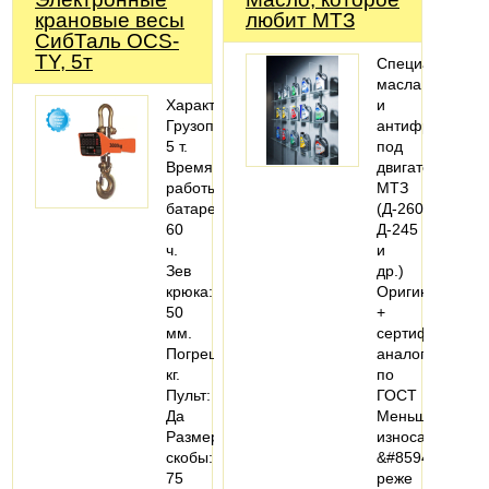
крановые весы
любит МТЗ
СибТаль OCS-
TY, 5т
Специальные
масла
Характеристики:
и
Грузоподъемность:
антифризы
5 т.
под
Время
двигатели
работы
МТЗ
батареи:
(Д-260,
60
Д-245
ч.
и
Зев
др.)
крюка:
Оригинал
50
+
мм.
сертифициров
Погрешность:1,5
аналоги
кг.
по
Пульт:
ГОСТ
Да
Меньше
Размер
износа
скобы:
&#8594;
75
реже