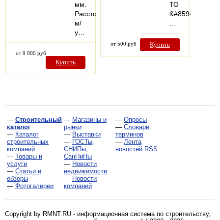
мм.
ТО
Расстояние
&#8594;
м/
…
у…
от 500 руб
Купить
от 9 000 руб
Купить
—
Строительный
—
Магазины и
—
Опросы
каталог
рынки
—
Словари
—
Каталог
—
Выставки
терминов
строительных
—
ГОСТы,
—
Лента
компаний
СНИПы,
новостей RSS
—
Товары и
СанПиНы
услуги
—
Новости
—
Статьи и
недвижимости
обзоры
—
Новости
—
Фотогалереи
компаний
Copyright by RMNT.RU - информационная система по
строительству,