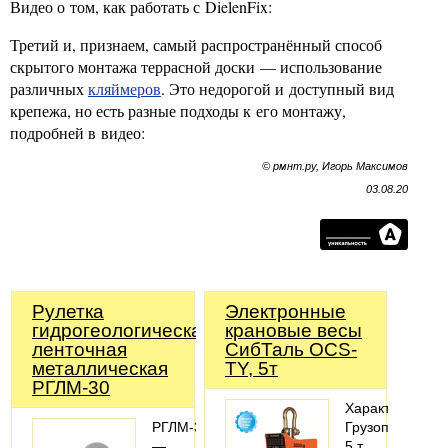
Видео о том, как работать с DielenFix:
Третий и, признаем, самый распространённый способ
скрытого монтажа террасной доски — использование
различных
кляймеров
. Это недорогой и доступный вид
крепежа, но есть разные подходы к его монтажу,
подробней в видео:
© рмнт.ру, Игорь Максимов
03.08.20
Рулетка
Электронные
гидрогеологическая
крановые весы
ленточная
СибТаль OCS-
металлическая
TY, 5т
РГЛМ-30
Характеристики
РГЛМ-30
Грузоподъемно
—
5 т.