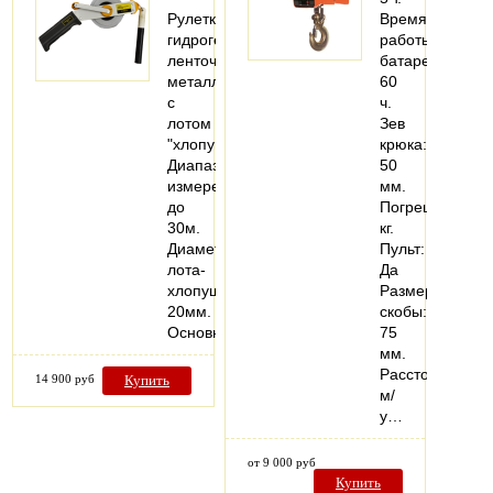
Рулетка
Время
гидрогеологическая
работы
ленточная
батареи:
металлическая
60
с
ч.
лотом
Зев
"хлопушкой".
крюка:
Диапазон
50
измерений
мм.
до
Погрешность:1,
30м.
кг.
Диаметр
Пульт:
лота-
Да
хлопушки
Размер
20мм.
скобы:
Основные…
75
мм.
Расстояние
14 900 руб
Купить
м/
у…
от 9 000 руб
Купить