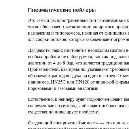
Пневматические нейлеры
Это самый распространённый тип гвоздезабивных
числе общеизвестные компании «широкого профил
назначения и типоразмера, начиная от финишных 
для сборки остовов, которые заколачивают огром
Для работы таких пистолетов необходим сжатый в
особых проблем не наблюдается, так как подавля
давлении от 4 до 8 бар, что является традиционны
Производители, как правило, указывают требовани
обозначают расход воздуха на один выстрел. Отме
(например, HN25C или HN120 от японской фирмы M
пороховыми и газовыми аналогами.
Естественно, к нейлеру будет подключен шланг вы
современные воздуховоды обладают небольшим вес
существенно нивелирует проблему.
Следующий «неприятный момент» — это привязка 
производители нейлеров предлагают довольно ком