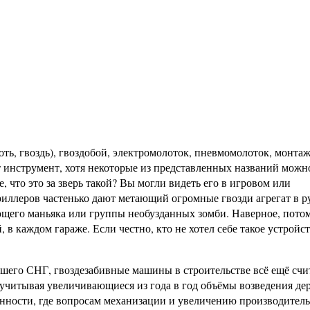
ть, гвоздь), гвоздобой, электромолоток, пневмомолоток, монта
т инструмент, хотя некоторые из представленных названий можн
, что это за зверь такой? Вы могли видеть его в игровом или
иллеров частенько дают метающий огромные гвозди агрегат в р
ающего маньяка или группы необузданных зомби. Наверное, потом
 в каждом гараже. Если честно, кто не хотел себе такое устройс
ывшего СНГ, гвоздезабивные машины в строительстве всё ещё сч
, учитывая увеличивающиеся из года в год объёмы возведения д
нности, где вопросам механизации и увеличению производител