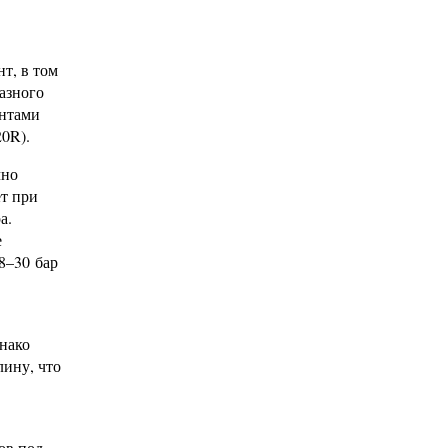
т, в том
азного
антами
20R).
чно
ет при
а.
е
8–30 бар
днако
лину, что
ов под