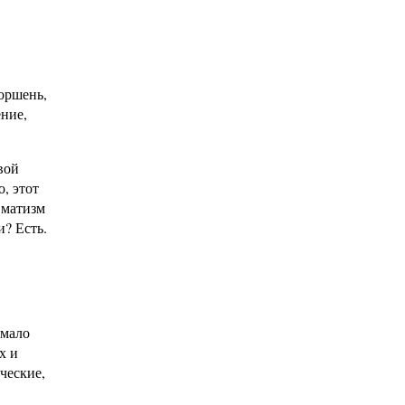
оршень,
ение,
вой
, этот
вматизм
и? Есть.
емало
х и
ческие,