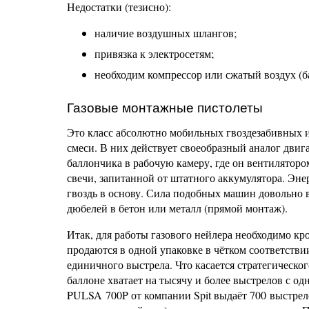
Недостатки (тезисно):
наличие воздушных шлангов;
привязка к электросетям;
необходим компрессор или сжатый воздух (б
Газовые монтажные пистолеты
Это класс абсолютно мобильных гвоздезабивных и
смеси. В них действует своеобразный аналог двиг
баллончика в рабочую камеру, где он вентиляторо
свечи, запитанной от штатного аккумулятора. Эн
гвоздь в основу. Сила подобных машин довольно 
дюбелей в бетон или металл (прямой монтаж).
Итак, для работы газового нейлера необходимо кр
продаются в одной упаковке в чётком соответствии
единичного выстрела. Что касается стратегическог
баллоне хватает на тысячу и более выстрелов с одн
PULSA 700P от компании Spit выдаёт 700 выстрело