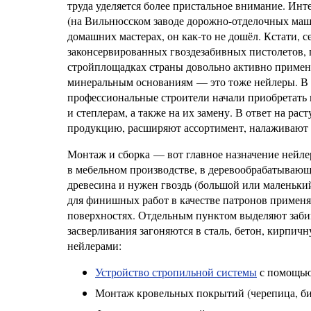
труда уделяется более пристальное внимание. Ин
(на Вильнюсском заводе дорожно-отделочных машин
домашних мастерах, он как-то не дошёл. Кстати, 
законсервированных гвоздезабивных пистолетов, 
стройплощадках страны довольно активно примен
минеральным основаниям — это тоже нейлеры. В о
профессиональные строители начали приобретать 
и степлерам, а также на их замену. В ответ на р
продукцию, расширяют ассортимент, налаживают ди
Монтаж и сборка — вот главное назначение нейле
в мебельном производстве, в деревообрабатывающе
древесина и нужен гвоздь (большой или маленьки
для финишных работ в качестве патронов примен
поверхностях. Отдельным пунктом выделяют заби
засверливания загоняются в сталь, бетон, кирпич
нейлерами:
Устройство стропильной системы
с помощью
Монтаж кровельных покрытий (черепица, би