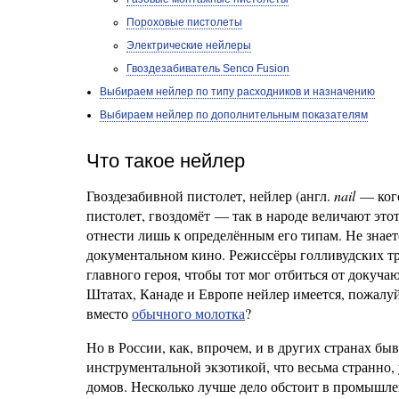
Пороховые пистолеты
Электрические нейлеры
Гвоздезабиватель Senco Fusion
Выбираем нейлер по типу расходников и назначению
Выбираем нейлер по дополнительным показателям
Что такое нейлер
Гвоздезабивной пистолет, нейлер (англ.
nail
— кого
пистолет, гвоздомёт — так в народе величают это
отнести лишь к определённым его типам. Не знаете
документальном кино. Режиссёры голливудских тр
главного героя, чтобы тот мог отбиться от докуч
Штатах, Канаде и Европе нейлер имеется, пожалуй,
вместо
обычного молотка
?
Но в России, как, впрочем, и в других странах б
инструментальной экзотикой, что весьма странно
домов. Несколько лучше дело обстоит в промышле