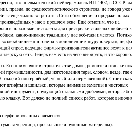
тересно, что пневматический нейлер, модель ИП-4402, в СССР в
), правда, до среднестатистического строителя, не говоря уже 
сейчас ещё можно встретить в Сети объявления о продаже новых
произведённых у нас в прошлом веке. Ещё отметим, что на
ялись пороховые пистолеты для пристрелки стальных дюбелей к
бщем, какие-никакие традиции у нас всё-таки имеются. Потих
гвоздезабивные пистолеты в дополнение к шуруповёртам, перф
астущий спрос, ведущие фирмы-производители активнее везут к н
лерскую сеть. Теперь нам есть из чего выбирать, и это хорошо.
ра. Его применяют в строительстве домов, ремонте и отделке п
й промышленности, для изготовления тары, словом, везде, где е
й, гладкий или ершёный, чёрный или нержавеющий). Стоит сказа
яют штифты и шпильки, которые наименее заметны в чистовых
вной инструмент, орудующий стальными дюбелями, которые без
ную кладку. Вот далеко не полный список работ, которые выполн
 перфорированных элементов.
тумная черепица, профильные и рулонные материалы).