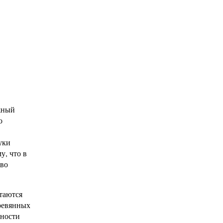
жный
о
уки
у, что в
тво
итаются
еревянных
ьности