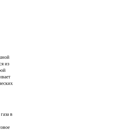
ушной
ся из
рой
ивает
ческих
газа в
совое