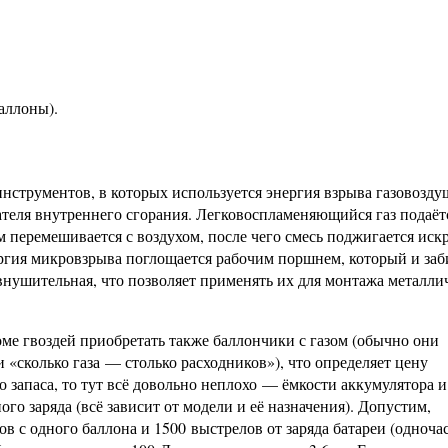
аллоны).
нструментов, в которых используется энергия взрыва газовозд
ателя внутреннего сгорания. Легковоспламеняющийся газ подаёт
м перемешивается с воздухом, после чего смесь поджигается иск
ергия микровзрыва поглощается рабочим поршнем, который и заб
внушительная, что позволяет применять их для монтажа металли
оме гвоздей приобретать также баллончики с газом (обычно они
 «сколько газа — столько расходников»), что определяет цену
о запаса, то тут всё довольно неплохо — ёмкости аккумулятора и 
ого заряда (всё зависит от модели и её назначения). Допустим,
в с одного баллона и 1500 выстрелов от заряда батареи (одноча