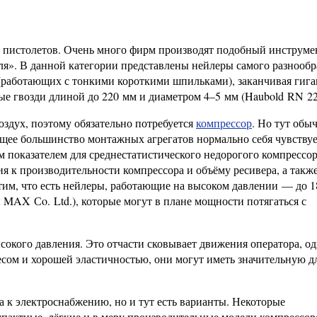
 пистолетов. Очень много фирм производят подобный инструмен
я». В данной категории представлены нейлеры самого разнообр
(работающих с тонкими короткими шпильками), заканчивая гиг
ные гвозди длиной до 220 мм и диаметром 4–5 мм (Haubold RN 2
оздух, поэтому обязательно потребуется
компрессор
. Но тут обы
ющее большинство монтажных агрегатов нормально себя чувству
м показателем для среднестатистического недорогого компрессор
я к производительности компрессора и объёму ресивера, а такж
тим, что есть нейлеры, работающие на высоком давлении — до 1
AX Сo. Ltd.), которые могут в плане мощности потягаться с
сокого давления. Это отчасти сковывает движения оператора, о
ом и хорошей эластичностью, они могут иметь значительную д
к электроснабжению, но и тут есть варианты. Некоторые
пактные, лёгкие и в меру производительные модели компрессор