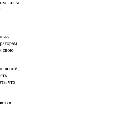
ыпускался
о
оньку
ораторам
ам свою
омещений,
сть
ть, что
яются