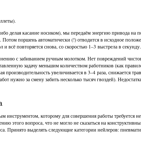
ллеты).
ибо делая касание носиком), мы передаём энергию привода на п
у. Потом поршень автоматически (!) отводится в исходное полож
л и всё повторяется снова, со скоростью 1–3 выстрела в секунду.
внению с забиванием ручным молотком. Нет повреждений чисто
тавленную задачу меньшим количеством работников (как правило
ая производительность увеличивается в 3–4 раза, снижается тра
абот нужно за смену забить несколько тысяч гвоздей). Недостатк
а
ым инструментом, которому для совершения работы требуется н
нию этого вопроса, что не могло не сказаться на конструктивны
са. Принято выделять следующие категории нейлеров: пневмати