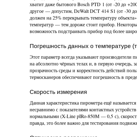
хватит даже бытового Bosch PTD 1 (от -20 до +200
другое — допустим, DeWalt DCT 414 S1 (от -30 до
должен на 25% перекрывать температуру объекта»
температур — тем дороже стоит прибор. Некоторы
возможность подстраивать прибор под более широ
Погрешность данных о температуре (
Этот параметр всегда указывают производители п
на абсолютно чёрных телах и, в первую очередь, з
прозрачность среды и корректность действий пол
термосканеров обеспечивают погрешность в преде
Скорость измерения
Данная характеристика пирометра ещё называется
несравнимо с показателями контактных устройств
нормальными (X-Line pIRo-850М — 0,5 с), скорос
правда, это более важно для тестирования подвиж