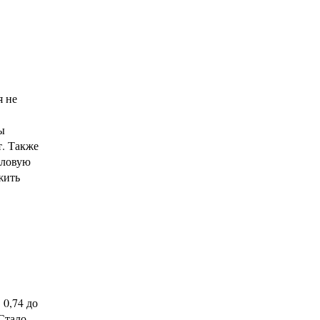
я не
ы
т. Также
пловую
жить
0,74 до
Стало