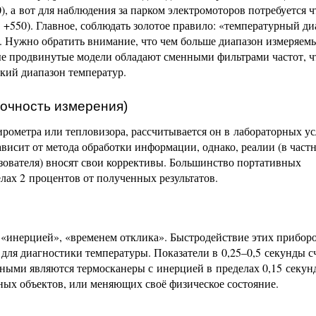
), а вот для наблюдения за парком электромоторов потребуется ч
 +550). Главное, соблюдать золотое правило: «температурный ди
. Нужно обратить внимание, что чем больше диапазон измеряем
е продвинутые модели обладают сменными фильтрами частот, ч
кий диапазон температур.
точность измерения)
ирометра или тепловизора, рассчитывается он в лабораторных у
ависит от метода обработки информации, однако, реалии (в частн
ьзователя) вносят свои коррективы. Большинство портативных
лах 2 процентов от полученных результатов.
 «инерцией», «временем отклика». Быстродействие этих прибор
 для диагностики температуры. Показатели в 0,25–0,5 секунды 
тными являются термосканеры с инерцией в пределах 0,15 секун
ных объектов, или меняющих своё физическое состояние.