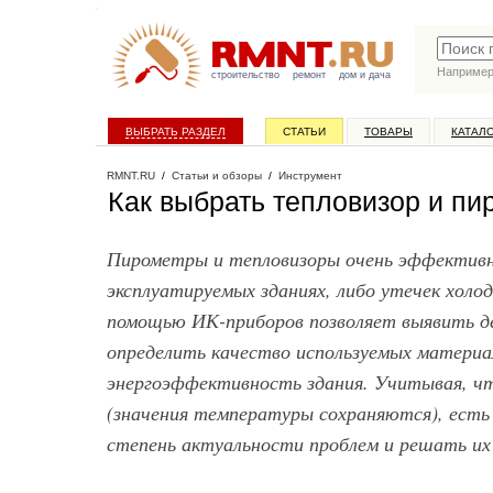
Наприме
строительство
ремонт
дом и дача
ВЫБРАТЬ РАЗДЕЛ
СТАТЬИ
ТОВАРЫ
КАТАЛ
RMNT.RU
/
Статьи и обзоры
/
Инструмент
Как выбрать тепловизор и п
Пирометры и тепловизоры очень эффективн
эксплуатируемых зданиях, либо утечек холо
помощью ИК-приборов позволяет выявить д
определить качество используемых материа
энергоэффективность здания. Учитывая, ч
(значения температуры сохраняются), есть
степень актуальности проблем и решать их п