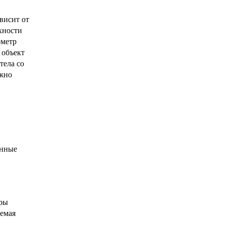
висит от
хности
ометр
 объект
тела со
ожно
енные
уры
уемая