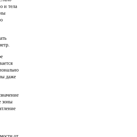
о и тела
лны
ию
ать
метр.
ое
вается
ионально
ры даже
 значение
е зоны
атление
мости от