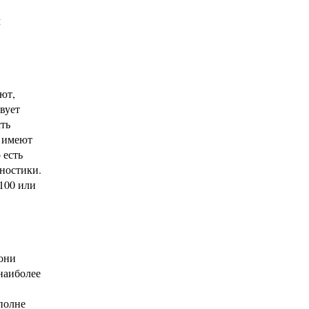
м
ют,
вует
сть
и имеют
 есть
ностики.
100 или
 они
 наиболее
полне