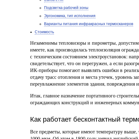
Подсветка рабочей зоны
Эргономика, тип исполнения
Варианты питания инфракрасных термосканеров
Стоимость
Незаменимы тепловизоры и пирометры, допустим,
имеете, как производилась теплоизоляция ограж
с техническим состоянием электроустановок: нап
свидетельствует, что он перегружен, а если разог
ИК-приборы помогают выявлять ошибки в реализа
отдачу трасс отопления и места утечек, уровень 
переувлажнение элементов здания, повреждения и
Итак, главное назначение портативного строител
ограждающих конструкций и инженерных коммун
Как работает бесконтактный терм
Все предметы, которые имеют температуру выше, 
1000 мкм. Об этом в 1800 году заявил английски