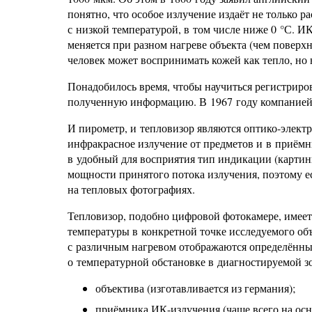
понятно, что особое излучение издаёт не только р
с низкой температурой, в том числе ниже 0 °С. 
меняется при разном нагреве объекта (чем поверхн
человек может воспринимать кожей как тепло, но н
Понадобилось время, чтобы научиться регистриров
полученную информацию. В 1967 году компанией W
И пирометр, и тепловизор являются оптико-элек
инфракрасное излучение от предметов и в приёмни
в удобный для восприятия тип индикации (карти
мощности принятого потока излучения, поэтому е
на тепловых фотографиях.
Тепловизор, подобно цифровой фотокамере, имеет 
температуры в конкретной точке исследуемого объ
с различным нагревом отображаются определённы
о температурной обстановке в диагностируемой з
объектива (изготавливается из германия);
приёмника ИК-излучения (чаше всего на осн