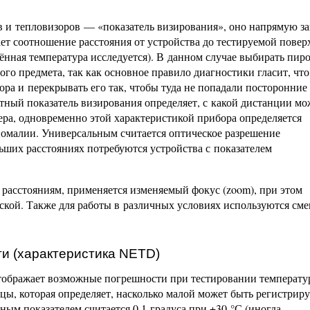
 и тепловизоров — «показатель визирования», оно напрямую за
ет соотношение расстояния от устройства до тестируемой повер
ённая температура исследуется). В данном случае выбирать пир
го предмета, так как основное правило диагностики гласит, что
ра и перекрывать его так, чтобы туда не попадали посторонние 
ный показатель визирования определяет, с какой дистанции м
ера, одновременно этой характеристикой прибора определяется
омалии. Универсальным считается оптическое разрешение
льших расстояниях потребуются устройства с показателем
 расстояниям, применяется изменяемый фокус (zoom), при этом
ской. Также для работы в различных условиях используются см
ти (характеристика NETD)
отображает возможные погрешности при тестировании температ
ицы, которая определяет, насколько малой может быть регистрир
ным показателем считается 0,1 градуса при +30 °С (иногда