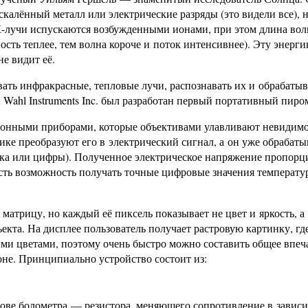
аскалённый металл или электрические разряды (это видели все), н
ИК-лучи испускаются возбужденными ионами, при этом длина во
ость теплее, тем волна короче и поток интенсивнее). Эту энерг
е видит её.
ать инфракрасные, тепловые лучи, распознавать их и обрабатыв
ahl Instruments Inc. был разработан первый портативный пиро
тронными приборами, которые объективами улавливают невидим
ке преобразуют его в электрический сигнал, а он уже обрабаты
нка или цифры). Полученное электрическое напряжение пропорц
сть возможность получать точные цифровые значения температу
матрицу, но каждый её пиксель показывает не цвет и яркость, а
екта. На дисплее пользователь получает растровую картинку, гд
ми цветами, поэтому очень быстро можно составить общее впеч
оне. Принципиально устройство состоит из:
ове болометра — резистора, меняющего сопротивление в зависи