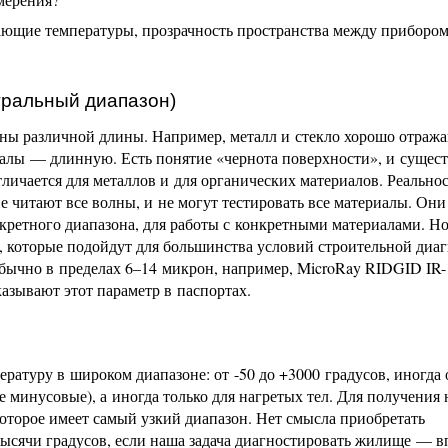
жающие температуры, прозрачность пространства между приборо
тральный диапазон)
ны различной длины. Например, металл и стекло хорошо отража
алы — длинную. Есть понятие «чернота поверхности», и сущест
ичается для металлов и для органических материалов. Реально
е читают все волны, и не могут тестировать все материалы. Он
кретного диапазона, для работы с конкретными материалами. Но
 которые подойдут для большинства условий строительной диаг
обычно в пределах 6–14 микрон, например, MicroRay RIDGID IR-
азывают этот параметр в паспортах.
ратуру в широком диапазоне: от -50 до +3000 градусов, иногда
е минусовые), а иногда только для нагретых тел. Для получения
 которое имеет самый узкий диапазон. Нет смысла приобретать
тысячи градусов, если наша задача диагностировать жилище — в