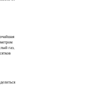
сочайшая
аметром
лый газ,
сятков
еделиться