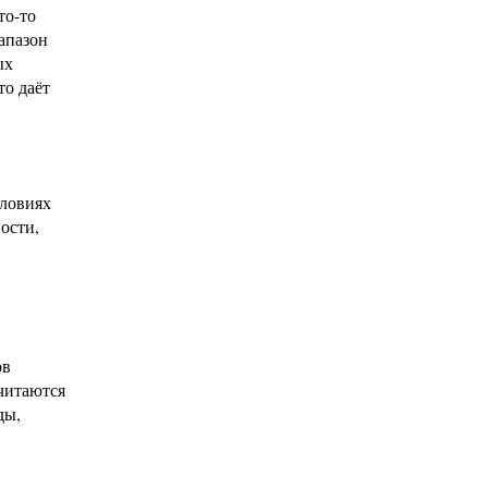
то-то
апазон
ых
то даёт
словиях
ости,
ов
считаются
ды,