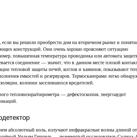
 если вы решили приобрести дом на вторичном рынке и поняти
дающих конструкций. Они очень хорошо проясняют ситуацию
ример, повышенная температура проводника или автомата защит
ревается соединение — значит, что в данном месте плохой контак
ции тепловой защиты печей, котлов и каминов, показывают те
заполнения емкостей и резервуаров. Термосканерами легко обнару
золяции, колонии заселившихся вредителей.
ьного тепловизора/пирометра — дефектоскопия, энергоаудит
икаций.
одетектор
чем абсолютный ноль, излучают инфракрасные волны длиной от 
й учёный Уильям Гершель — знаменитый исследователь Солнца. 