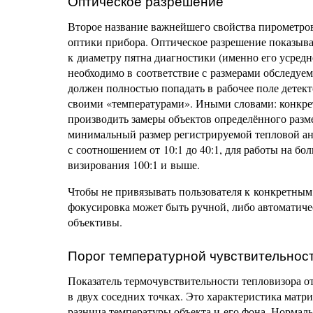
Оптическое разрешение
Второе название важнейшего свойства пирометров
оптики прибора. Оптическое разрешение показыва
к диаметру пятна диагностики (именно его усредн
необходимо в соответствие с размерами обследуемо
должен полностью попадать в рабочее поле детекто
своими «температурами». Иными словами: конкрет
производить замеры объектов определённого разм
минимальный размер регистрируемой тепловой ан
с соотношением от 10:1 до 40:1, для работы на бо
визирования 100:1 и выше.
Чтобы не привязывать пользователя к конкретным
фокусировка может быть ручной, либо автоматиче
объективы.
Порог температурной чувствительнос
Показатель термочувствительности тепловизора 
в двух соседних точках. Это характеристика матр
разница температуры объекта и его фона. Нормаль