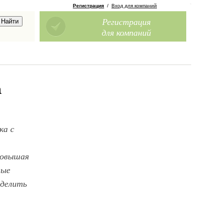
Регистрация
/
Вход для компаний
Регистрация
для компаний
а
ка с
повышая
ные
еделить