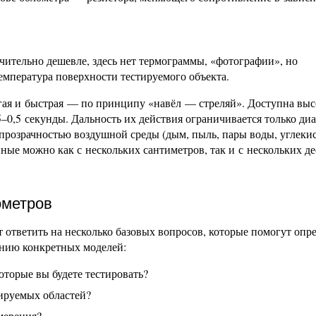
чительно дешевле, здесь нет термограммы, «фотографии», но
емпература поверхности тестируемого объекта.
гая и быстрая — по принципу «навёл — стреляй». Доступна вы
5–0,5 секунды. Дальность их действия ограничивается только ди
 прозрачностью воздушной среды (дым, пыль, пары воды, углекис
ые можно как с нескольких сантиметров, так и с нескольких де
ометров
 ответить на несколько базовых вопросов, которые помогут опр
ению конкретных моделей:
оторые вы будете тестировать?
тируемых областей?
мерения?