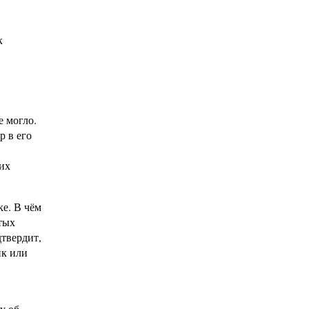
к
е могло.
р в его
их
е. В чём
тых
твердит,
ик или
у об