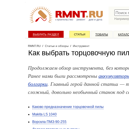
Наприме
строительство
ремонт
дом и дача
ВЫБРАТЬ РАЗДЕЛ
СТАТЬИ
ТОВАРЫ
КАТАЛ
RMNT.RU
/
Статьи и обзоры
/
Инструмент
Как выбрать торцовочную пи
Продолжаем обзор инструмента, без которо
Ранее нами были рассмотрены
аккумулятор
болгарки
. Главный герой данной статьи — 
сложный, довольно необычный станок под с
Каково предназначение торцовочной пилы
Makita LS 1040
Ворскла ПМЗ-90-255