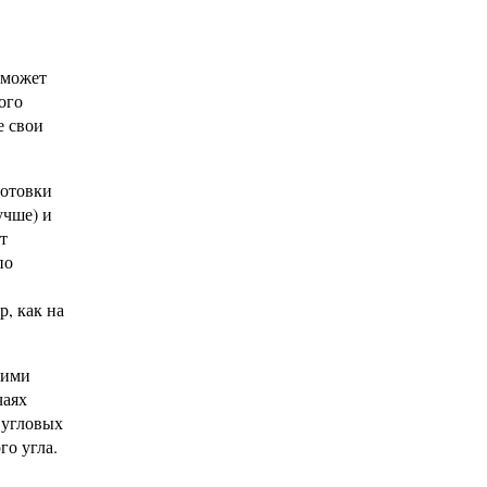
 может
ого
е свои
готовки
учше) и
т
по
, как на
кими
чаях
 угловых
го угла.