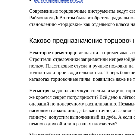
Делаем правильные выводы
Современные торцовочные инструменты ведут свою
Раймондом ДеВолтом была изобретена радиально-
становлению «торцовки» как отдельного класса н
Каково предназначение торцовоч
Некоторое время торцовочная пила применялась то
Строители-отделочники заприметили непревзойдён
пользу. Пластиковые стусла и ручные ножовки на
точностью и производительностью. Теперь больши
каталогах торцовочные пилы, появились даже не 
Несмотря на довольно узкую специализацию, торц
же кроется секрет популярности? Всё дело в лёгк
операций по поперечному распиливанию. Незамыс
насколько сложно иногда бывает точно, а главное
плинтус, допустим выполненный из дуба. А если о
немного другой или в разных плоскостях?
Мы приобрели солидную профессиональную торцовк