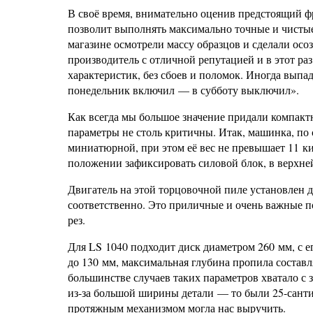
В своё время, внимательно оценив предстоящий ф
позволит выполнять максимально точные и чистые
магазине осмотрели массу образцов и сделали ос
производитель с отличной репутацией и в этот раз 
характеристик, без сбоев и поломок. Иногда выпа
понедельник включил — в субботу выключил».
Как всегда мы большое значение придали компактно
параметры не столь критичны. Итак, машинка, по
миниатюрной, при этом её вес не превышает 11 к
положении зафиксировать силовой блок, в верхней
Двигатель на этой торцовочной пиле установлен 
соответственно. Это приличные и очень важные по
рез.
Для LS 1040 подходит диск диаметром 260 мм, с 
до 130 мм, максимальная глубина пропила состав
большинстве случаев таких параметров хватало с
из-за большой ширины детали — то были 25-санти
протяжным механизмом могла нас выручить.