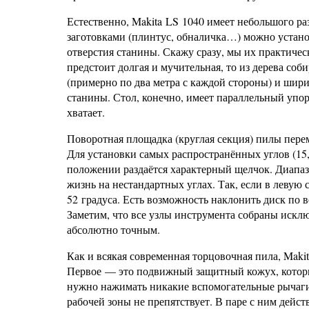
Естественно, Makita LS 1040 имеет небольшого р
заготовками (плинтус, обналичка…) можно устано
отверстия станины. Скажу сразу, мы их практическ
предстоит долгая и мучительная, то из дерева с
(примерно по два метра с каждой стороны) и шири
станины. Стол, конечно, имеет параллельный упор
хватает.
Поворотная площадка (круглая секция) пилы перем
Для установки самых распространённых углов (15,
положении раздаётся характерный щелчок. Диапазо
жизнь на нестандартных углах. Так, если в левую
52 градуса. Есть возможность наклонить диск по в
Заметим, что все узлы инструмента собраны исклю
абсолютно точным.
Как и всякая современная торцовочная пила, Makit
Первое — это подвижный защитный кожух, который
нужно нажимать никакие вспомогательные рычаги.
рабочей зоны не препятствует. В паре с ним дей