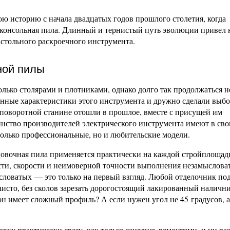
 историю с начала двадцатых годов прошлого столетия, когда
консольная пила. Длинный и тернистый путь эволюции привел 
астольного раскроечного инструмента.
ной пилы
лько столярами и плотниками, однако долго так продолжаться н
ные характеристики этого инструмента и дружно сделали выбо
 поворотной станине отошли в прошлое, вместе с присущей им
нство производителей электрического инструмента имеют в сво
только профессиональные, но и любительские модели.
овочная пила применяется практически на каждой стройплощадк
ости, скорости и неимоверной точности выполнения незамыслова
ловатых — это только на первый взгляд. Любой отделочник под
 чисто, без сколов зарезать дорогостоящий лакированный наличн
н имеет сложный профиль? А если нужен угол не 45 градусов, а
у практически сразу, как только занялись ремонтами, и ни раз