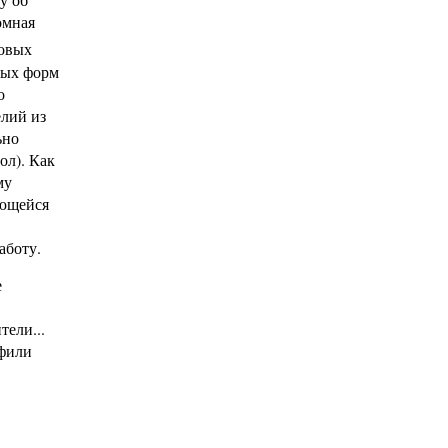
омная
новых
ных форм
о
елий из
ьно
ол). Как
му
ающейся
аботу.
е
тели...
офили