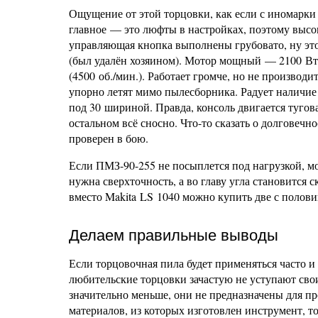
Ощущение от этой торцовки, как если с иномарки 
главное — это люфты в настройках, поэтому высок
управляющая кнопка выполнены грубовато, ну это
(был удалён хозяином). Мотор мощный — 2100 Вт, 
(4500 об./мин.). Работает громче, но не производ
упорно летят мимо пылесборника. Радует наличие
под 30 шириной. Правда, консоль двигается тугов
остальном всё сносно. Что-то сказать о долговечн
проверен в бою.
Если ПМЗ-90-255 не посыплется под нагрузкой, мо
нужна сверхточность, а во главу угла становится 
вместо Makita LS 1040 можно купить две с полов
Делаем правильные выводы
Если торцовочная пила будет применяться часто и
любительские торцовки зачастую не уступают сво
значительно меньше, они не предназначены для п
материалов, из которых изготовлен инструмент, 