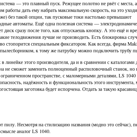
стема — это плавный пуск. Режущее полотно не рвёт с места, а
ом работы дать ему набрать максимальную скорость, на это уходи
зже) без такой опции, так пусковые токи настолько превышают
водные автоматы. Ещё одна полезная система — электродинамич
т диск сразу после того, как отпускаешь кнопку. А это ещё и вр
какие телодвижения лучше не производить. Есть блокировка слу
во стопорится специальным фиксатором. Как всегда, фирма Maki
пылесборником, к тому же патрубку можно подключить трубу п
 в линейке этого производителя, да и в сравнении с каталогами
на не сможет заменить полноценный распиловочный станок, но 
 в ограниченном пространстве, с маломерными деталями, LS 104
зопасность, надёжность и функциональность этого инструмента,
орогостоящая заготовка будет испорчена. Отдать за такую красави
т пилу. Несмотря на стилизацию названия (модно это сейчас), п
 смысле аналог LS 1040.