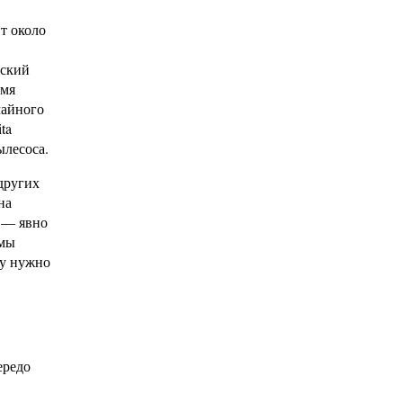
т около
еский
емя
чайного
ta
ылесоса.
 других
на
0 — явно
 мы
цу нужно
ередо