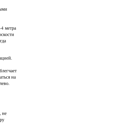
ными
–4 метра
оскости
гда
ацией.
блегчает
аться на
лево.
, не
ру