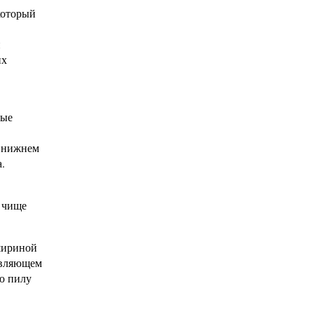
который
й
их
ные
в нижнем
.
м чище
шириной
авляющем
ю пилу