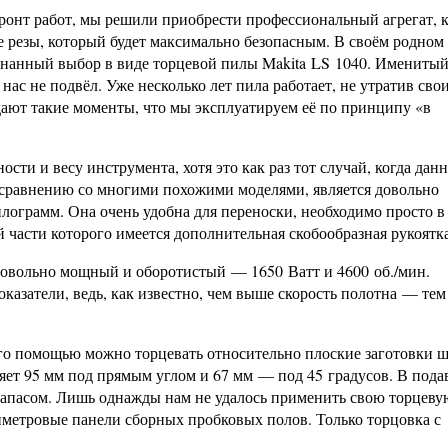
ронт работ, мы решили приобрести профессиональный агрегат, 
 резы, который будет максимально безопасным. В своём родном
ознанный выбор в виде торцевой пилы Makita LS 1040. Имениты
нас не подвёл. Уже несколько лет пила работает, не утратив сво
дают такие моменты, что мы эксплуатируем её по принципу «в
сти и весу инструмента, хотя это как раз тот случай, когда дан
 сравнению со многими похожими моделями, является довольно
илограмм. Она очень удобна для переноски, необходимо просто 
 части которого имеется дополнительная скобообразная рукоятка
довольно мощный и оборотистый — 1650 Ватт и 4600 об./мин.
казатели, ведь, как известно, чем выше скорость полотна — те
его помощью можно торцевать относительно плоские заготовки 
ляет 95 мм под прямым углом и 67 мм — под 45 градусов. В под
 запасом. Лишь однажды нам не удалось применить свою торцеву
метровые панели сборных пробковых полов. Только торцовка с