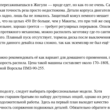
пересаживаешься в Жигули — вроде едет, но как-то не очень. С
ая точность реза просто недостижима. Детали корпуса двигател
 ладно, лишь бы не ломалось. Защитный кожух немного мешает 
что на целых 450 Вт больше, чем у Макиты, это при той же ско
ительнее, хорошо греется — требует регулярных перерывов. Опил
 протяжного механизма, можно распилить заготовку где-то сант
ато. Плавный пуск отсутствует, тормоза диска после выключения
ости данного девайса пока сложно, так как экземпляр не был ещё
жно рекомендовать её как вариант для домашнего применения, г
скорость распила. Цена такой машины составляет около 170–180$, 
иной Ворсклы ПМЗ-90-255.
 подолгу, следует выбирать профессиональные модели. Хотя
им старшим братьям по набору доступных опций, однако их ресу
родолжительной работы. Здесь на первый план выходит качество
точность сопряжения подвижных деталей. Обязательно обратите 