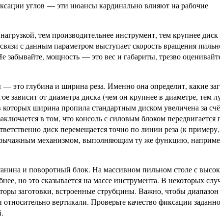
иксации углов — эти нюансы кардинально влияют на рабочие
 нагрузкой, тем производительнее инструмент, тем крупнее диск
освязи с данным параметром выступает скорость вращения пильн
Не забывайте, мощность — это вес и габариты, трезво оценивайт
— это глубина и ширина реза. Именно она определит, какие за
е зависит от диаметра диска (чем он крупнее в диаметре, тем л
в которых ширина пропила стандартным диском увеличена за счё
аключается в том, что консоль с силовым блоком передвигается 
тветственно диск перемещается точно по линии реза (к примеру,
м рычажным механизмом, выполняющим ту же функцию, например
танина и поворотный блок. На массивном пильном столе с высо
нее, но это сказывается на массе инструмента. В некоторых слу
торы заготовки, встроенные струбцины. Важно, чтобы диапазон
 относительно вертикали. Проверьте качество фиксации заданно
.