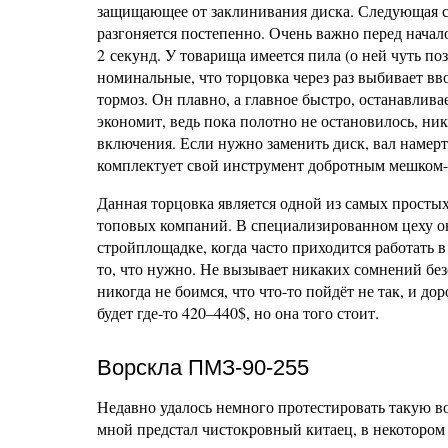
защищающее от заклинивания диска. Следующая си
разгоняется постепенно. Очень важно перед начал
2 секунд. У товарища имеется пила (о ней чуть по
номинальные, что торцовка через раз выбивает в
тормоз. Он плавно, а главное быстро, останавливае
экономит, ведь пока полотно не остановилось, ни
включения. Если нужно заменить диск, вал намерт
комплектует свой инструмент добротным мешком-
Данная торцовка является одной из самых простых
топовых компаний. В специализированном цеху о
стройплощадке, когда часто приходится работать
то, что нужно. Не вызывает никаких сомнений бе
никогда не боимся, что что-то пойдёт не так, и д
будет где-то 420–440$, но она того стоит.
Ворскла ПМЗ-90-255
Недавно удалось немного протестировать такую во
мной предстал чистокровный китаец, в некотором