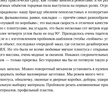
ьёзных объёктов торцевая пила выступила на первых ролях. Огр
порадовала» нашу бригаду обилием пенопластовых и полиурета
ели, фальшколоны, рамки, накладки — причём самых разнообраз
«пушкой по воробьям», это высокая скорость и отличное качеств
ло с плинтусами, вы угадали, это было несколько сот метров изд
олее четверти углов были не под 90°. Приходилось очень тщател
исле и с изготовлением пробников-шаблонов (чтобы «поймать» уг
 объект, последовал очередной заказ, где согласно дизайнерско
 ПВХ. Но это были не всеми любимые мягкие плинтуса с открыв
ого массива, очень модные за океаном. Никаких соединительных
ов — только прирезка. Без торцовки мы бы не потянули такую р
ловых запилах. Можно поворотный механизм установить в нулево
орцевать любые маломерные заготовки. Мы режем много чего:
линтуса, обналичку, оконные и дверные коробки, доборы, ушири
кальную выборку материала. Пробовали резать алюминиевые пр
атериалов, профильный пластик.