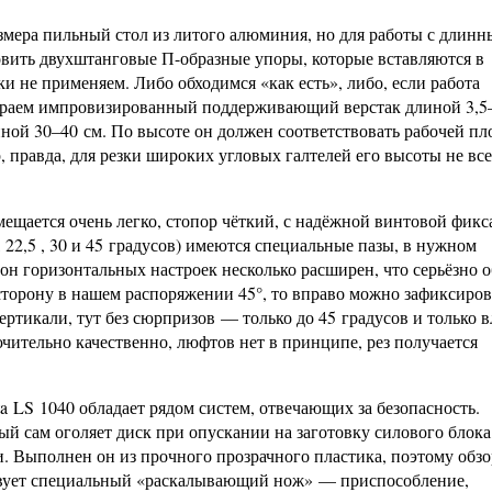
азмера пильный стол из литого алюминия, но для работы с длин
вить двухштанговые П-образные упоры, которые вставляются в
и не применяем. Либо обходимся «как есть», либо, если работа
обираем импровизированный поддерживающий верстак длиной 3,5
ной 30–40 см. По высоте он должен соответствовать рабочей пл
, правда, для резки широких угловых галтелей его высоты не все
ещается очень легко, стопор чёткий, с надёжной винтовой фикс
 22,5 , 30 и 45 градусов) имеются специальные пазы, в нужном
н горизонтальных настроек несколько расширен, что серьёзно о
 сторону в нашем распоряжении 45°, то вправо можно зафиксиров
ертикали, тут без сюрпризов — только до 45 градусов и только в
чительно качественно, люфтов нет в принципе, рез получается
a LS 1040 обладает рядом систем, отвечающих за безопасность.
 сам оголяет диск при опускании на заготовку силового блока
 Выполнен он из прочного прозрачного пластика, поэтому обзо
ствует специальный «раскалывающий нож» — приспособление,