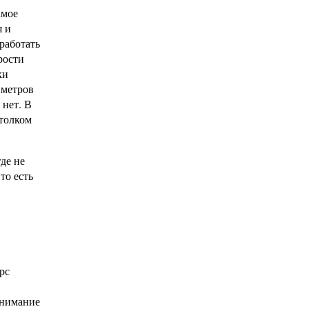
амое
я и
работать
рости
ки
иметров
 нет. В
 толком
де не
то есть
рс
внимание