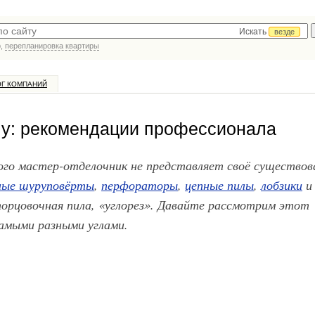
Искать
везде
р,
перепланировка квартиры
ОГ КОМПАНИЙ
лу: рекомендации профессионала
го мастер-отделочник не представляет своё существов
ные шуруповёрты
,
перфораторы
,
цепные пилы
,
лобзики
и
торцовочная пила, «углорез». Давайте рассмотрим этот
амыми разными углами.