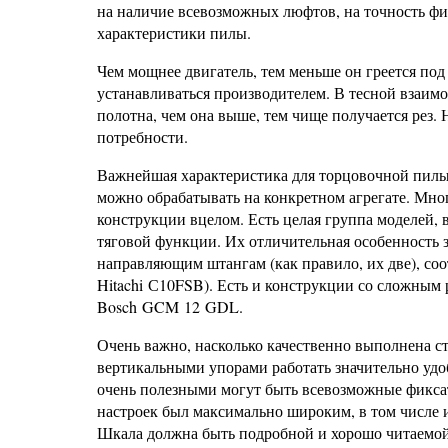
на наличие всевозможных люфтов, на точность ф
характеристики пилы.
Чем мощнее двигатель, тем меньше он греется под
устанавливаться производителем. В тесной взаим
полотна, чем она выше, тем чище получается рез. 
потребности.
Важнейшая характеристика для торцовочной пилы 
можно обрабатывать на конкретном агрегате. Много
конструкции вцелом. Есть целая группа моделей, 
тяговой функции. Их отличительная особенность з
направляющим штангам (как правило, их две), соо
Hitachi С10FSB). Есть и конструкции со сложны
Bosch GCM 12 GDL.
Очень важно, насколько качественно выполнена с
вертикальными упорами работать значительно удоб
очень полезными могут быть всевозможные фикса
настроек был максимально широким, в том числе и
Шкала должна быть подробной и хорошо читаемой