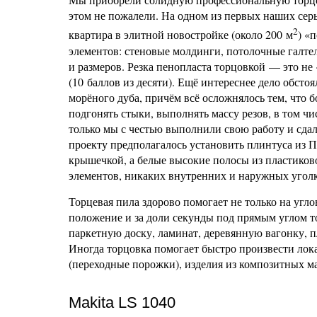
этом не пожалели. На одном из первых наших сер
2
квартира в элитной новостройке (около 200 м
) «
элементов: стеновые молдинги, потолочные галт
и размеров. Резка пенопласта торцовкой — это не 
(10 баллов из десяти). Ещё интереснее дело обстоя
морёного дуба, причём всё осложнялось тем, что б
подгонять стыки, выполнять массу резов, в том ч
только мы с честью выполнили свою работу и сдали
проекту предполагалось установить плинтуса из
крышечкой, а белые высокие полосы из пластиков
элементов, никаких внутренних и наружных уголк
Торцевая пила здорово помогает не только на уг
положение и за доли секунды под прямым углом т
паркетную доску, ламинат, деревянную вагонку, п
Иногда торцовка помогает быстро произвести ло
(переходные порожки), изделия из композитных м
Makita LS 1040