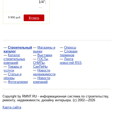
1/4";
…
9 900 руб
Купить
—
Строительный
—
Магазины и
—
Опросы
каталог
рынки
—
Словари
—
Каталог
—
Выставки
терминов
строительных
—
ГОСТы,
—
Лента
компаний
СНИПы,
новостей RSS
—
Товары и
СанПиНы
услуги
—
Новости
—
Статьи и
недвижимости
обзоры
—
Новости
—
Фотогалереи
компаний
Copyright by RMNT.RU - информационная система по
строительству,
ремонту, недвижимости, дизайну интерьера
. (c) 2002—2026
Карта сайта