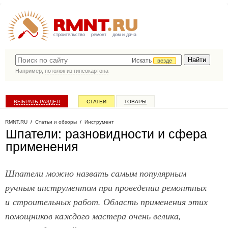
строительство
ремонт
дом и дача
Искать
везде
Например,
потолок из гипсокартона
ВЫБРАТЬ РАЗДЕЛ
СТАТЬИ
ТОВАРЫ
КАТАЛОГ КОМПАНИЙ
RMNT.RU
/
Статьи и обзоры
/
Инструмент
Шпатели: разновидности и сфера
применения
Шпатели можно назвать самым популярным
ручным инструментом при проведении ремонтных
и строительных работ. Область применения этих
помощников каждого мастера очень велика,