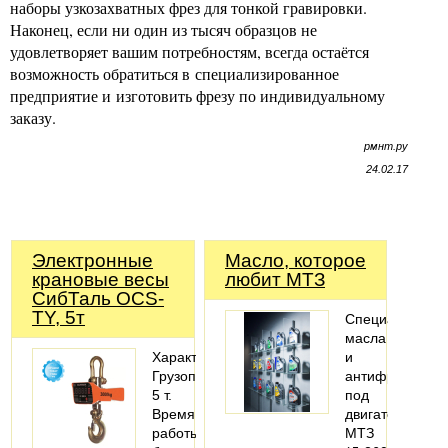
наборы узкозахватных фрез для тонкой гравировки.
Наконец, если ни один из тысяч образцов не
удовлетворяет вашим потребностям, всегда остаётся
возможность обратиться в специализированное
предприятие и изготовить фрезу по индивидуальному
заказу.
рмнт.ру
24.02.17
Электронные
Масло, которое
крановые весы
любит МТЗ
СибТаль OCS-
TY, 5т
Специальные
масла
Характеристики:
и
Грузоподъемность:
антифризы
5 т.
под
Время
двигатели
работы
МТЗ