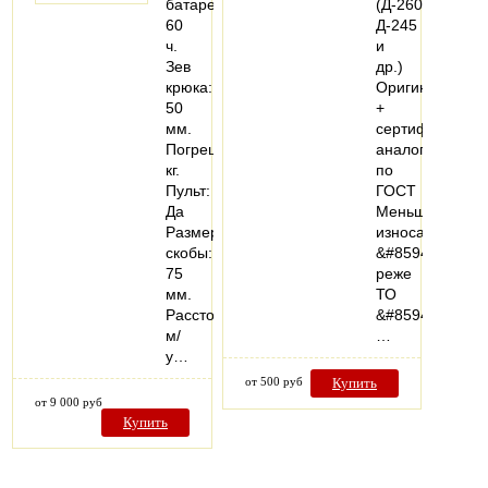
батареи:
(Д-260,
60
Д-245
ч.
и
Зев
др.)
крюка:
Оригинал
50
+
мм.
сертифициров
Погрешность:1,5
аналоги
кг.
по
Пульт:
ГОСТ
Да
Меньше
Размер
износа
скобы:
&#8594;
75
реже
мм.
ТО
Расстояние
&#8594;
м/
…
у…
от 500 руб
Купить
от 9 000 руб
Купить