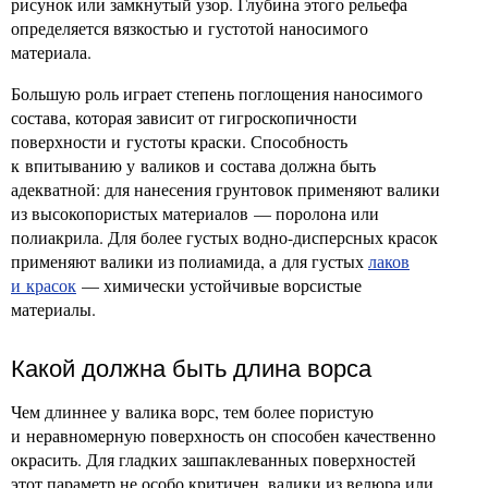
рисунок или замкнутый узор. Глубина этого рельефа
определяется вязкостью и густотой наносимого
материала.
Большую роль играет степень поглощения наносимого
состава, которая зависит от гигроскопичности
поверхности и густоты краски. Способность
к впитыванию у валиков и состава должна быть
адекватной: для нанесения грунтовок применяют валики
из высокопористых материалов — поролона или
полиакрила. Для более густых водно-дисперсных красок
применяют валики из полиамида, а для густых
лаков
и красок
— химически устойчивые ворсистые
материалы.
Какой должна быть длина ворса
Чем длиннее у валика ворс, тем более пористую
и неравномерную поверхность он способен качественно
окрасить. Для гладких зашпаклеванных поверхностей
этот параметр не особо критичен, валики из велюра или