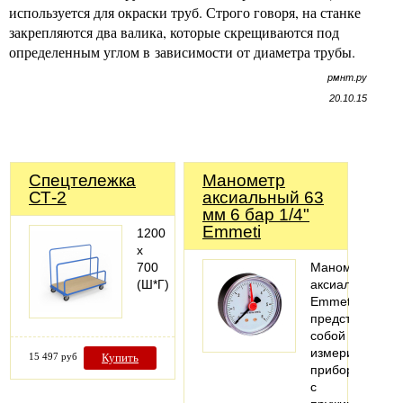
используется для окраски труб. Строго говоря, на станке
закрепляются два валика, которые скрещиваются под
определенным углом в зависимости от диаметра трубы.
рмнт.ру
20.10.15
Cпецтележка
Манометр
СТ-2
аксиальный 63
мм 6 бар 1/4"
Emmeti
1200
х
700
Манометры
(Ш*Г)
аксиальные
Emmeti
представляют
собой
измерительные
15 497 руб
Купить
приборы
с