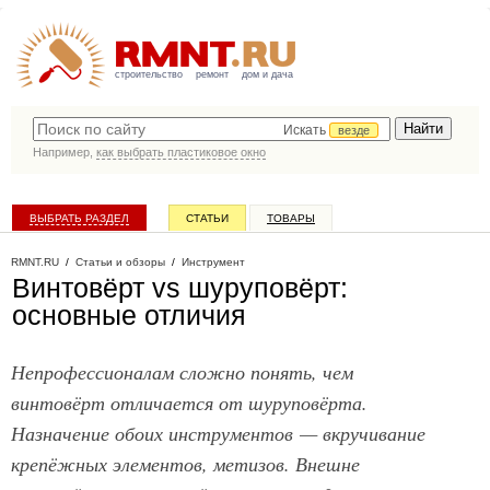
строительство
ремонт
дом и дача
Искать
везде
Например,
как выбрать пластиковое окно
ВЫБРАТЬ РАЗДЕЛ
СТАТЬИ
ТОВАРЫ
КАТАЛОГ КОМПАНИЙ
RMNT.RU
/
Статьи и обзоры
/
Инструмент
Винтовёрт vs шуруповёрт:
основные отличия
Непрофессионалам сложно понять, чем
винтовёрт отличается от шуруповёрта.
Назначение обоих инструментов — вкручивание
крепёжных элементов, метизов. Внешне