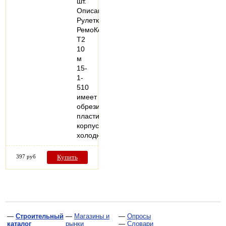
шт.
Описание:
Рулетка
РемоКолор
Т2
10
м
15-
1-
510
имеет
обрезиненный
пластиковый
корпус,
холоднокатаная…
397 руб
Купить
—
Строительный
—
Магазины и
—
Опросы
каталог
рынки
—
Словари