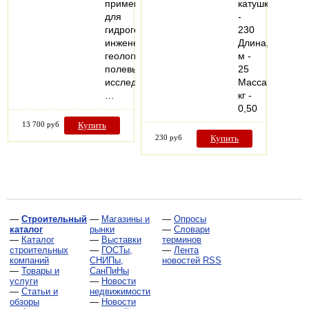
применяется
катушке
для
-
гидрогеологических,
230
инженерно-
Длина,
геологических,
м -
полевых
25
исследований.
Масса,
…
кг -
0,50
13 700 руб
Купить
230 руб
Купить
—
Строительный
—
Магазины и
—
Опросы
каталог
рынки
—
Словари
—
Каталог
—
Выставки
терминов
строительных
—
ГОСТы,
—
Лента
компаний
СНИПы,
новостей RSS
—
Товары и
СанПиНы
услуги
—
Новости
—
Статьи и
недвижимости
обзоры
—
Новости