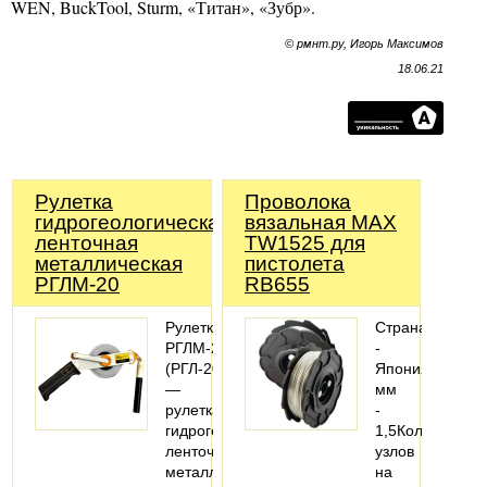
WEN, BuckTool, Sturm, «Титан», «Зубр».
© рмнт.ру, Игорь Максимов
18.06.21
Рулетка
Проволока
гидрогеологическая
вязальная MAX
ленточная
TW1525 для
металлическая
пистолета
РГЛМ-20
RB655
Рулетка
Страна
РГЛМ-20
-
(РГЛ-20)
ЯпонияДиамет
—
мм
рулетка
-
гидрогеологическая
1,5Количество
ленточная
узлов
металлическая
на