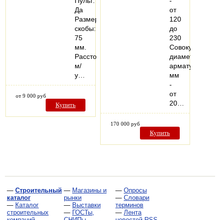
Пульт:
-
Да
от
Размер
120
скобы:
до
75
230
мм.
Совокупный
Расстояние
диаметр
м/
арматуры,
у…
мм
-
от
от 9 000 руб
20…
Купить
170 000 руб
Купить
—
Строительный
—
Магазины и
—
Опросы
каталог
рынки
—
Словари
—
Каталог
—
Выставки
терминов
строительных
—
ГОСТы,
—
Лента
компаний
СНИПы,
новостей RSS