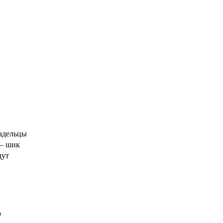
ладельцы
 — шик
дут
о