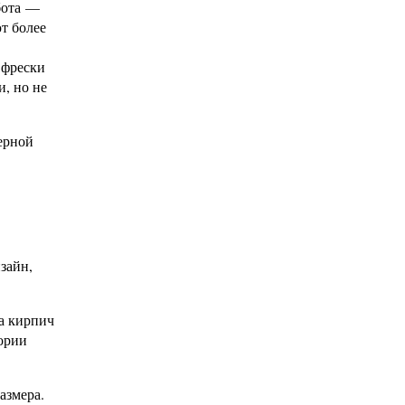
бота —
т более
 фрески
, но не
ерной
зайн,
а кирпич
ории
азмера.