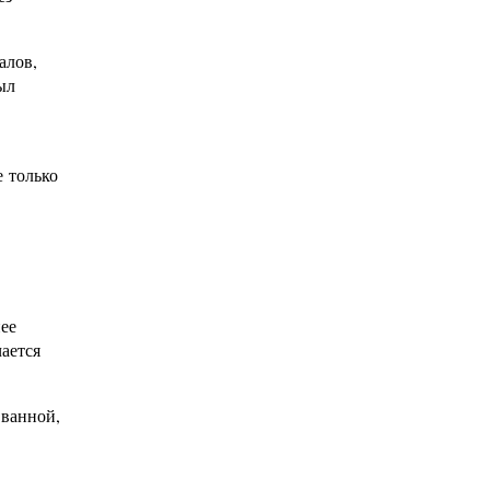
алов,
ыл
е только
ее
чается
 ванной,