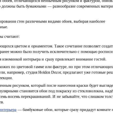
ии обоев, отличающихся необычным рисунком и фактурой, обнов
ьно должны быть бумажными — разнообразие современных матер
ирования стен различными видами обоев, выбирая наиболее
ьные.
ы считают:
щихся цветом и орнаментом. Такое сочетание позволяет создат
 ранее можно было получить исключительно с помощью росписи
 изюминкой интерьера и сразу привлекает внимание гостей.
охожих по цветовой гамме или фактуре, но при этом отличающих
и, например, студия Holden Decor, предлагают уже готовые ре
лекции.
енным рисунком, который после нанесения краски будет выгляде
опулярными становятся обои под покраску из стекловолокна, над
емь-восемь перекрашиваний. И не забывайте, что слишком толс
ев.
интерьера
— бамбуковые обои, которые сразу придадут комнате