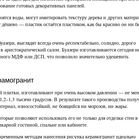
ование готовых декоративных панелей.
оятся воды, могут имитировать текстуру дерева и других матери
т дёшево — пластик остаётся пластиком, как бы красиво он ни б
азери, выглядят всегда очень респектабельно, солидно, дорого
 аристократический салон. Буазери изготавливаются сегодня н
анного МДФ или ДСП, что позволило значительно удешевить
рамогранит
й плитки, изготавливают при очень высоком давлении — не мен
2–1,3 тысячи градусов. В результате такого производства полу
ериал, износостойкий, не боящийся ни морозов, ни жары.
оторые позволяют использовать его не только для отделки стен в
икарной гостиной, спальне или кабинете.
овременным методам нанесения рисунка керамогранит идеально