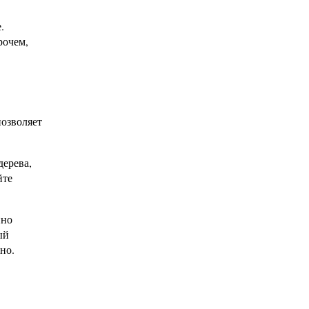
.
рочем,
позволяет
дерева,
йте
нно
ый
но.