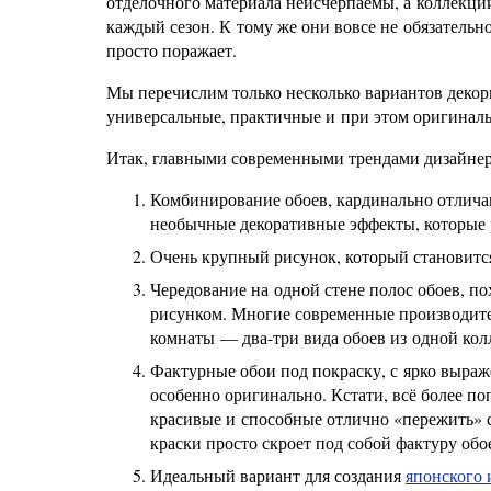
отделочного материала неисчерпаемы, а коллекц
каждый сезон. К тому же они вовсе не обязател
просто поражает.
Мы перечислим только несколько вариантов декор
универсальные, практичные и при этом оригинал
Итак, главными современными трендами дизайнер
Комбинирование обоев, кардинально отличаю
необычные декоративные эффекты, которые
Очень крупный рисунок, который становится
Чередование на одной стене полос обоев, п
рисунком. Многие современные производител
комнаты — два-три вида обоев из одной кол
Фактурные обои под покраску, с ярко выраж
особенно оригинально. Кстати, всё более п
красивые и способные отлично «пережить» с
краски просто скроет под собой фактуру обо
Идеальный вариант для создания
японского 