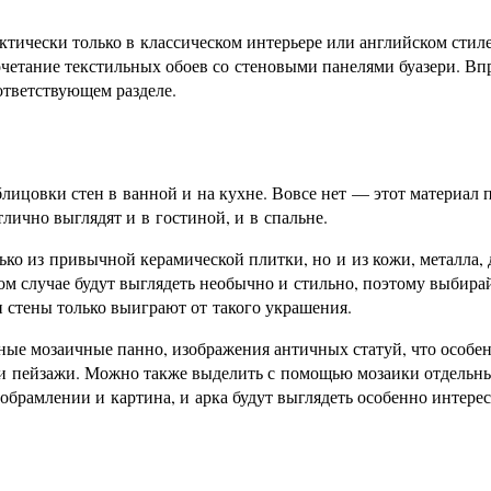
ктически только в классическом интерьере или английском стиле
четание текстильных обоев со стеновыми панелями буазери. Вп
ответствующем разделе.
блицовки стен в ванной и на кухне. Вовсе нет — этот материал 
лично выглядят и в гостиной, и в спальне.
ько из привычной керамической плитки, но и из кожи, металла, 
ом случае будут выглядеть необычно и стильно, поэтому выбира
 стены только выиграют от такого украшения.
ые мозаичные панно, изображения античных статуй, что особе
ы и пейзажи. Можно также выделить с помощью мозаики отдельн
 обрамлении и картина, и арка будут выглядеть особенно интерес