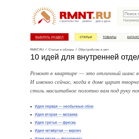
Наприме
строительство
ремонт
дом и дача
ВЫБРАТЬ РАЗДЕЛ
СТАТЬИ
ТОВАРЫ
КАТАЛ
RMNT.RU
/
Статьи и обзоры
/
Обустройство и уют
10 идей для внутренней отдел
Ремонт в квартире — это отличный шанс в
И именно сейчас, когда в доме царит творче
столь масштабное полотно вам под руку поп
Идея первая — необычные обои
Идея вторая — мозаика
Идея третья — фреска
Идея четвёртая — кирпич
Идея пятая — фотопечать