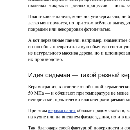
пыльных, мокрых и грязных процессов — использ
Пластиковые панели, конечно, универсальны, не б
легко монтируются, но при этом всё-таки выглядя
покрашен или декорирован фотопечатью.
А вот деревянные панели, например, знаменитые бу
и способны превратить самую обычную гостиную в
из натурального массива дерева, но и шпониров
их производство.
Идея седьмая — такой разный ке
Керамогранит, в отличие от обычной керамическо
50 МПа — и обжигают при температуре не менее 1,
непористый, практически влагонепроницаемый мат
При этом
керамогранит
обладает рядом свойств, к
на кухне или на внешнем фасаде здания, но и в ш
Так, благодаря своей фактурной поверхности и с