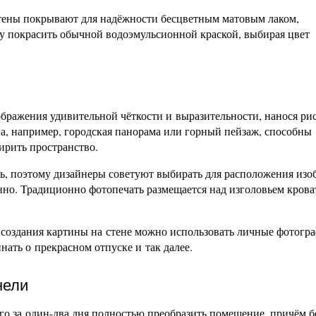
стены покрывают для надёжности бесцветным матовым лаком,
 покрасить обычной водоэмульсионной краской, выбирая цвет
бражения удивительной чёткости и выразительности, нанося ри
а, например, городская панорама или горный пейзаж, способны
ирить пространство.
ть, поэтому дизайнеры советуют выбирать для расположения из
янно. Традиционно фотопечать размещается над изголовьем крова
я создания картины на стене можно использовать личные фотогр
нать о прекрасном отпуске и так далее.
нели
го за один-два дня полностью преобразить помещение, причём б