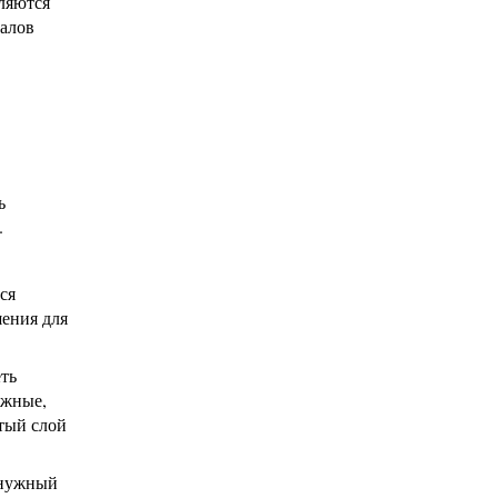
ляются
иалов
ь
.
ся
шения для
ть
ёжные,
тый слой
 нужный