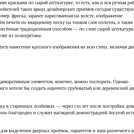
и красками по сырой штукатурке, то есть, как и вся ручная ра
любителей таких ярких дизайнерских приёмов сегодня существую
мер, фреска, заранее нарисованная на холсте, изображение
ём печати по кварцевому песку на тонком слое полотна, а также
нанесённые традиционным способом — по слою сырой штукатурки
нову из полиуретана.
ить нанесение крупного изображения на всю стену, включая дв
 декоративным элементом, конечно, можно поспорить. Однако
орого хотели бы создать нарочито грубоватый или деревенский ди
у в старинных особняках — через сто лет после постройки дом
енно благородно и служит наглядной демонстрацией богатой ист
 для выделения дверных проёмов, парапетов и ниш различного р