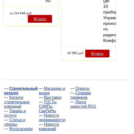
50.
(до
10
приборов).
от 224 848 руб
Управление
Купить
происходит
по
радиосигналу.
Комфортная…
44 990 руб
Купить
—
Строительный
—
Магазины и
—
Опросы
каталог
рынки
—
Словари
—
Каталог
—
Выставки
терминов
строительных
—
ГОСТы,
—
Лента
компаний
СНИПы,
новостей RSS
—
Товары и
СанПиНы
услуги
—
Новости
—
Статьи и
недвижимости
обзоры
—
Новости
—
Фотогалереи
компаний