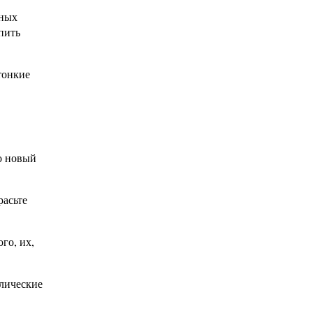
дных
пить
тонкие
о новый
расьте
го, их,
лические