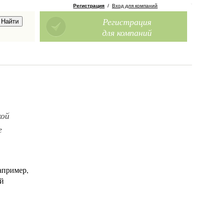
Регистрация
/
Вход для компаний
Регистрация
для компаний
кой
е
апример,
ый