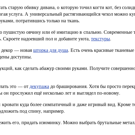
ть старую обивку дивана, о которую точил когти кот, без соли
орогая услуга. А универсальный растягивающийся чехол можно ку
уками, потратившись только на ткань.
ю пушистую овчину или её имитацию в спальню. Современные 
ь. Скроете надоевший пол и добавите уюта,
текстуры
.
ь декор — новая
шторка для душа
. Есть очень красивые тканевые
цены доступны.
рукций, как сделать абажур своими руками. Получите совершенн
елать это — от
декупажа
до браширования. Хотя бы просто перек
ы он прослужил ещё несколько лет и выглядел по-новому.
 кровати куда более симпатичный и даже игривый вид. Кроме то
одложить под спину, например.
жить его, придать изюминку. Можно выбрать брутальные метал