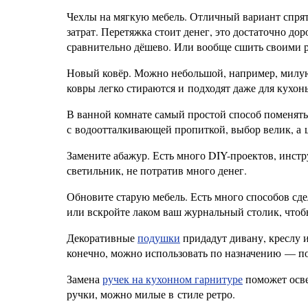
Чехлы на мягкую мебель. Отличный вариант спрята
затрат. Перетяжка стоит денег, это достаточно д
сравнительно дёшево. Или вообще сшить своими р
Новый ковёр. Можно небольшой, например, милу
ковры легко стираются и подходят даже для кухон
В ванной комнате самый простой способ поменят
с водоотталкивающей пропиткой, выбор велик, а 
Замените абажур. Есть много DIY-проектов, инст
светильник, не потратив много денег.
Обновите старую мебель. Есть много способов сд
или вскройте лаком ваш журнальный столик, чтоб
Декоративные
подушки
придадут дивану, креслу и
конечно, можно использовать по назначению — п
Замена
ручек на кухонном гарнитуре
поможет осве
ручки, можно милые в стиле ретро.