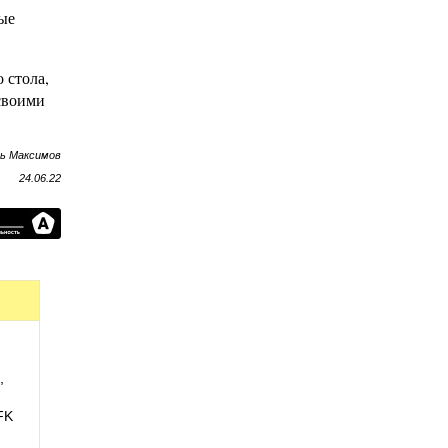
ые
 стола,
 своими
рь Максимов
24.06.22
,
FK