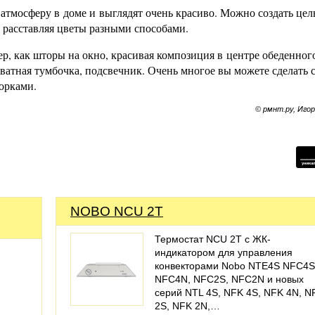
атмосферу в доме и выглядят очень красиво. Можно создать цел
 расставляя цветы разными способами.
р, как шторы на окно, красивая композиция в центре обеденного
оватная тумбочка, подсвечник. Очень многое вы можете сделать
орками.
© рмнт.ру, Иго
NOBO NCU 2T
Термостат NCU 2T с ЖК-
индикатором для управления
конвекторами Nobo NTE4S NFC4S
NFC4N, NFC2S, NFC2N и новых
серий NTL 4S, NFK 4S, NFK 4N, N
2S, NFK 2N,…