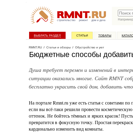
Наприме
строительство
ремонт
дом и дача
ВЫБРАТЬ РАЗДЕЛ
СТАТЬИ
ТОВАРЫ
КАТАЛ
RMNT.RU
/
Статьи и обзоры
/
Обустройство и уют
Бюджетные способы добавить
Душа требует перемен и изменений в интерье
ситуации оказались многие. Сайт RMNT соб
бесплатно украсить свой дом, добавить что
На портале Rmnt.ru уже есть статья с советами по
если вы всё-таки решили провести косметическую
оттенок. Не бойтесь тёмных и ярких красок! Пуст
превратится в фокусную точку. Простая перекраска
кардинально изменить вид комнаты.