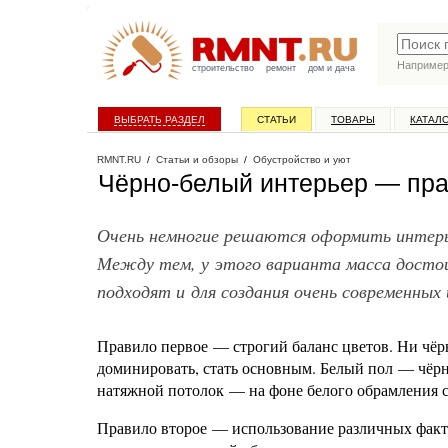
Наприме
строительство
ремонт
дом и дача
ВЫБРАТЬ РАЗДЕЛ
СТАТЬИ
ТОВАРЫ
КАТАЛ
RMNT.RU
/
Статьи и обзоры
/
Обустройство и уют
Чёрно-белый интерьер — пра
Очень немногие решаются оформить интерье
Между тем, у этого варианта масса достоин
подходят и для создания очень современны
Правило первое — строгий баланс цветов. Ни чёр
доминировать, стать основным. Белый пол — чёрн
натяжной потолок — на фоне белого обрамления 
Правило второе — использование различных факт