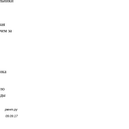
ильники
ная
чем за
ика
ную
оды
рмнт.ру
09.09.17