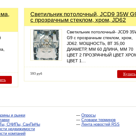
има,
Светильник потолочный, JCD9 35W G
с прозрачным стеклом, хром, JD62
Светильник потолочный- JCD9 3
й
G9 с прозрачным стеклом, хром,
JD62. МОЩНОСТЬ, ВТ 35,00
ма,
ДИАМЕТР, ММ 60 ДЛИНА, ММ 70
ЦВЕТ 2 ПРОЗРАЧНЫЙ ЦВЕТ ХРО
ЦВЕТ 1…
593 руб
Купить
ить
азины и рынки
—
Опросы
тавки
—
Словари терминов
Ты, СНИПы, СанПиНы
—
Лента новостей RSS
ости недвижимости
ости компаний