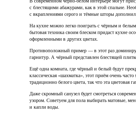
В современном чёрно-белом интерьере могут прис
с блестящими абажурами, как в этой спальне. Не
с вкраплениями серого и тёмные шторы дополнил
На кухне можно легко поиграть с чёрным и белым.
бытовая техника своим блеском придаст кухне осо
оформленными в других цветах.
Противоположный пример — в этот раз доминиру
гарнитур. А чёрный представлен блестящей плитк
Ещё одна комната, где чёрный и белый будут прек
классическая «шахматка», этот приём очень част
традиционно белого цвета, так что эта цветовая г
Даже скромный санузел будет смотреться совреме
узором. Советуем для пола выбирать матовые, мен
и капли воды.