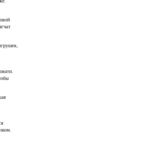
ке.
товой
ягчат
игрушек,
овати.
тобы
кая
ся
нком.