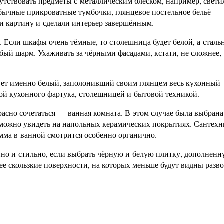
утствовать предметы с металлическим блеском, например, свет
обычные прикроватные тумбочки, глянцевое постельное бельё
и картину и сделали интерьер завершённым.
 Если шкафы очень тёмные, то столешница будет белой, а сталь
бый шарм. Ухаживать за чёрными фасадами, кстати, не сложнее, 
ет именно белый, заполонивший своим глянцем весь кухонный
ой кухонного фартука, столешницей и бытовой техникой.
расно сочетаться — ванная комната. В этом случае была выбрана
о можно увидеть на напольных керамических покрытиях. Сантехн
амма в ванной смотрится особенно органично.
нно и стильно, если выбрать чёрную и белую плитку, дополнен
ее скользкие поверхности, на которых меньше будут видны разв