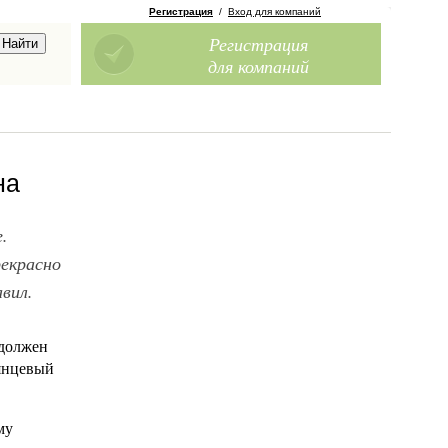
Регистрация
/
Вход для компаний
Регистрация
для компаний
на
.
рекрасно
вил.
 должен
лянцевый
му