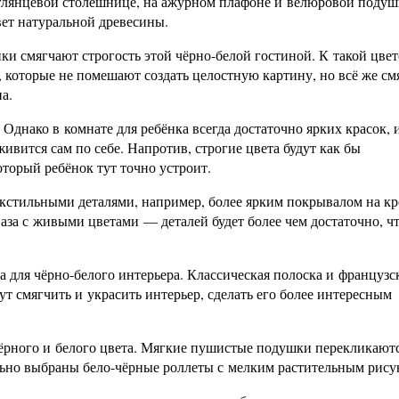
а глянцевой столешнице, на ажурном плафоне и велюровой подуш
ет натуральной древесины.
и смягчают строгость этой чёрно-белой гостиной. К такой цве
, которые не помешают создать целостную картину, но всё же см
а.
 Однако в комнате для ребёнка всегда достаточно ярких красок, 
ивится сам по себе. Напротив, строгие цвета будут как бы
торый ребёнок тут точно устроит.
кстильными деталями, например, более ярким покрывалом на кр
аза с живыми цветами — деталей будет более чем достаточно, ч
для чёрно-белого интерьера. Классическая полоска и французс
т смягчить и украсить интерьер, сделать его более интересным
ёрного и белого цвета. Мягкие пушистые подушки перекликают
льно выбраны бело-чёрные роллеты с мелким растительным рису