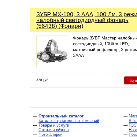
ЗУБР МХ-100, 3 AAA, 100 Лм, 3 реж
налобный светодиодный фонарь
(56438) (Фонари)
Фонарь ЗУБР Мастер налобны
светодиодный, 10Ultra LED,
матричный рефлектор, 3 режи
3ААА
320 руб
Куп
—
Строительный каталог
—
Маг
—
Каталог строительных компаний
—
Выс
—
Товары и услуги
—
ГОС
—
Статьи и обзоры
—
Нов
—
Фотогалереи
—
Нов