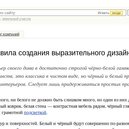
Искать
везде
р,
земельный участок
ОГ КОМПАНИЙ
вила создания выразительного дизай
р своего дома в достаточно строгой чёрно-белой гамме
ств, это классика в чистом виде, но чёрный и белый п
х интерьеров. Следует лишь придерживаться простых пра
ного, ни белого не должно быть слишком много, но один из них
ый коврик, белая стена — контрастная мебель рядом, чёрный г
с грамотной
подсветкой
.
ур и поверхностей. Белый и чёрный будут совершенно по-разно