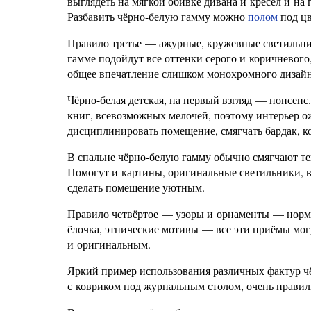
выглядеть на мягкой обивке дивана и кресел и н
Разбавить чёрно-белую гамму можно
полом
под цв
Правило третье — ажурные, кружевные светильник
гамме подойдут все оттенки серого и коричневого
общее впечатление слишком монохромного дизайн
Чёрно-белая детская, на первый взгляд — нонсенс.
книг, всевозможных мелочей, поэтому интерьер ож
дисциплинировать помещение, смягчать бардак, ко
В спальне чёрно-белую гамму обычно смягчают те
Помогут и картины, оригинальные светильники, в
сделать помещение уютным.
Правило четвёртое — узоры и орнаменты — норма 
ёлочка, этнические мотивы — все эти приёмы могу
и оригинальным.
Яркий пример использования различных фактур ч
с ковриком под журнальным столом, очень прави