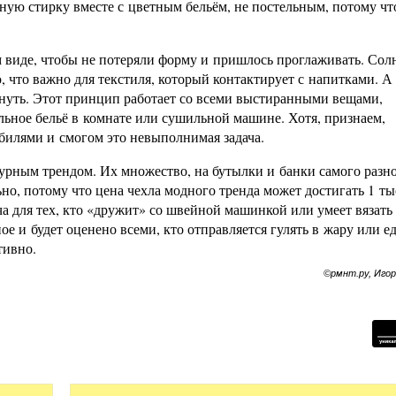
ую стирку вместе с цветным бельём, не постельным, потому чт
м виде, чтобы не потеряли форму и пришлось проглаживать. Со
что важно для текстиля, который контактирует с напитками. А
хнуть. Этот принцип работает со всеми выстиранными вещами,
ельное бельё в комнате или сушильной машине. Хотя, признаем,
билями и смогом это невыполнимая задача.
турным трендом. Их множество, на бутылки и банки самого разн
но, потому что цена чехла модного тренда может достигать 1 т
ча для тех, кто «дружит» со швейной машинкой или умеет вязат
е и будет оценено всеми, кто отправляется гулять в жару или ед
тивно.
©рмнт.ру, Иго