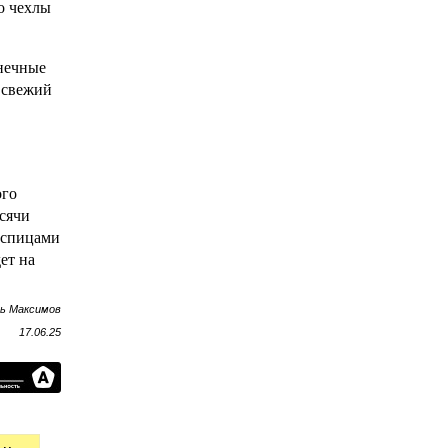
о чехлы
лнечные
 свежий
ого
ысячи
ь спицами
ет на
рь Максимов
17.06.25