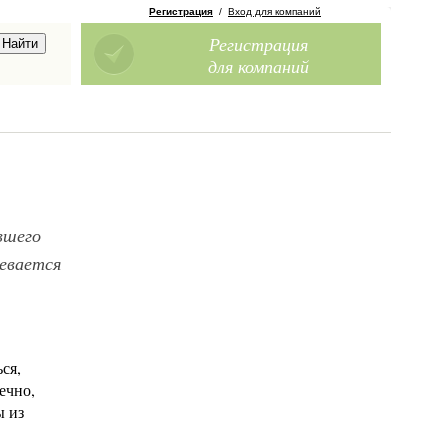
Регистрация
/
Вход для компаний
Регистрация
для компаний
вшего
девается
ся,
ечно,
ы из