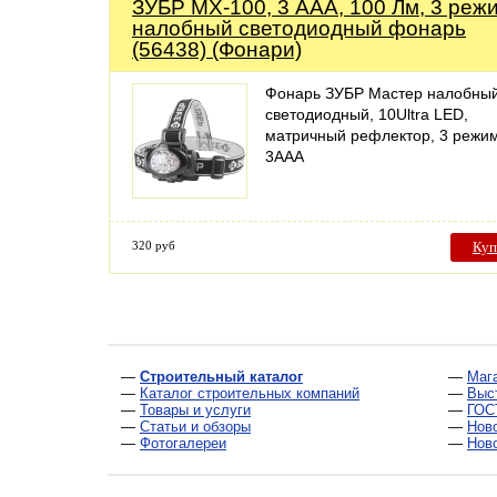
ЗУБР МХ-100, 3 AAA, 100 Лм, 3 реж
налобный светодиодный фонарь
(56438) (Фонари)
Фонарь ЗУБР Мастер налобны
светодиодный, 10Ultra LED,
матричный рефлектор, 3 режи
3ААА
320 руб
Куп
—
Строительный каталог
—
Маг
—
Каталог строительных компаний
—
Выс
—
Товары и услуги
—
ГОС
—
Статьи и обзоры
—
Нов
—
Фотогалереи
—
Нов