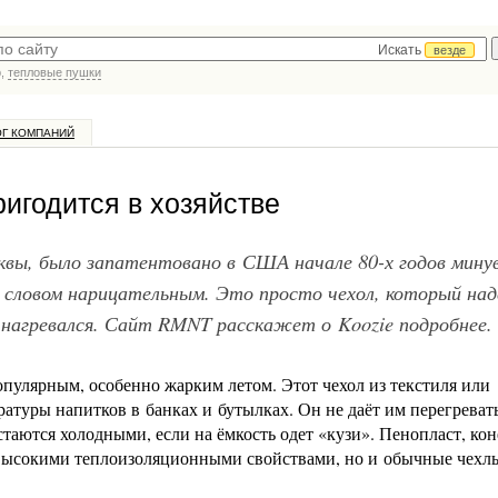
Искать
везде
р,
тепловые пушки
ОГ КОМПАНИЙ
ригодится в хозяйстве
буквы, было запатентовано в США начале 80-х годов мину
ло словом нарицательным. Это просто чехол, который на
 нагревался. Сайт RMNT расскажет о Koozie подробнее.
пулярным, особенно жарким летом. Этот чехол из текстиля или
ратуры напитков в банках и бутылках. Он не даёт им перегревать
таются холодными, если на ёмкость одет «кузи». Пенопласт, кон
 высокими теплоизоляционными свойствами, но и обычные чехл