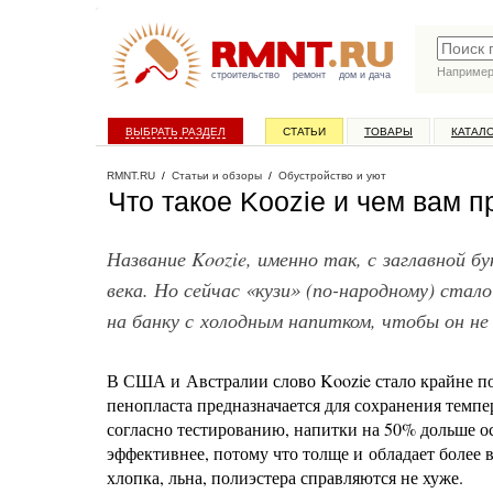
Наприме
строительство
ремонт
дом и дача
ВЫБРАТЬ РАЗДЕЛ
СТАТЬИ
ТОВАРЫ
КАТАЛ
RMNT.RU
/
Статьи и обзоры
/
Обустройство и уют
Что такое Koozie и чем вам п
Название Koozie, именно так, с заглавной 
века. Но сейчас «кузи» (по-народному) ста
на банку с холодным напитком, чтобы он не
В США и Австралии слово Koozie стало крайне по
пенопласта предназначается для сохранения темпе
согласно тестированию, напитки на 50% дольше ос
эффективнее, потому что толще и обладает более
хлопка, льна, полиэстера справляются не хуже.