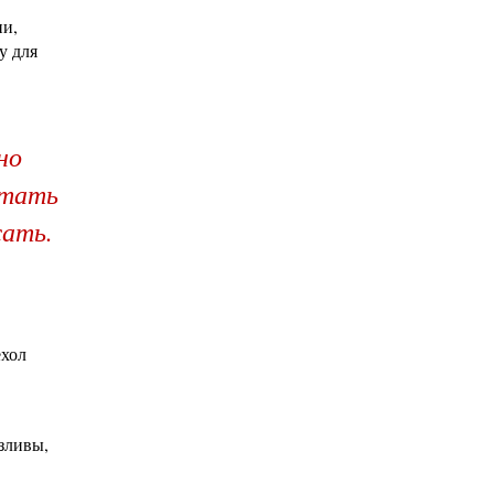
ии,
у для
но
ятать
жать.
ехол
зливы,