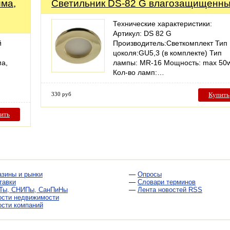
има,
Светильник DS-82 G влагозащищенн
Технические характеристики:
Артикул: DS 82 G
й
Производитель:Светкомплект Тип
цоколя:GU5,3 (в комплекте) Тип
ма,
лампы: MR-16 Мощность: max 50w
Кол-во ламп:…
330 руб
Купить
ить
азины и рынки
—
Опросы
тавки
—
Словари терминов
Ты, СНИПы, СанПиНы
—
Лента новостей RSS
ости недвижимости
ости компаний