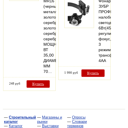
MR16
Фонарь
(черный
ЗУБР
металлик-
ПРОФИ
золото,матовое
налобный
серебро-
светодиодный,
золото,титан-
6Вт(450Лм),
серебро,хром-
регулируемый
серебро)
фокус,
МОЩНОСТЬ,
3
ВТ
режима,
35,00
трансформер,
ДИАМЕТР,
4АА
ММ
70…
1 990 руб
Купить
248 руб
Купить
—
Строительный
—
Магазины и
—
Опросы
каталог
рынки
—
Словари
—
Каталог
—
Выставки
терминов