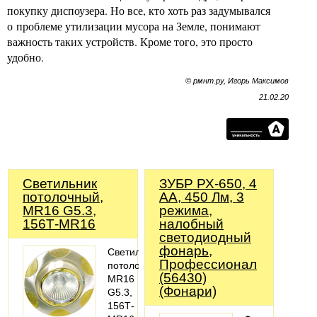
покупку диспоузера. Но все, кто хоть раз задумывался
о проблеме утилизации мусора на Земле, понимают
важность таких устройств. Кроме того, это просто
удобно.
© рмнт.ру, Игорь Максимов
21.02.20
Светильник
ЗУБР РХ-650, 4
потолочный,
AA, 450 Лм, 3
MR16 G5.3,
режима,
156Т-MR16
налобный
светодиодный
фонарь,
Светильник
Профессионал
потолочный,
(56430)
MR16
(Фонари)
G5.3,
156Т-