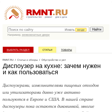
строительство
ремонт
дом и дача
Искать
везде
Например,
межкомнатные двери
ВЫБРАТЬ РАЗДЕЛ
СТАТЬИ
ТОВАРЫ
КАТАЛОГ КОМПАНИЙ
RMNT.RU
/
Статьи и обзоры
/
Обустройство и уют
Диспоузер на кухне: зачем нужен
и как пользоваться
Диспоузерами, измельчителями пищевых отходов
или утилизаторами давно уже активно
пользуются в Европе и США. В нашей стране
диспоузеры пока остаются диковинкой, многие