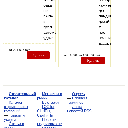
бака
камней
вся
для
пыль
ландшафтного
и
дизайна.
грязь
У
автоматически
нас
удаляется…
полный
ассортимент…
от 224 828 руб
Купить
от 18 000 до 100 000 руб
Купить
—
Строительный
—
Магазины и
—
Опросы
каталог
рынки
—
Словари
—
Каталог
—
Выставки
терминов
строительных
—
ГОСТы,
—
Лента
компаний
СНИПы,
новостей RSS
—
Товары и
СанПиНы
услуги
—
Новости
—
Статьи и
недвижимости