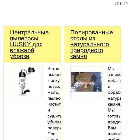
17.11.12
Центральные
Полированные
пылесосы
столы из
HUSKY для
натурального
влажной
природного
уборки
камня
Встроенные
Мы
пылесосы
занимаемся
Husky
добычей
позволяют
и
мыть,
обработкой
пылесосить,
натурального
чистить
камня.
и
Мы
сушить
готовы
убираемые
предложить
поверхности.
Вам
При
широкий
заполнении
выбор