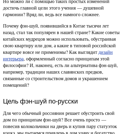
Но можно ли с помощью таких простых изменений
достичь главной цели этого учения — душевной
гармонии? Вряд ли, ведь все намного сложнее.
Почему фэн-шуй, появившийся в Китае тысячи лет
назад, стал так популярен в нашей стране? Какие советы
китайских мудрецов можно использовать, обустраивая
свою квартиру или дом, а какие в типовой российской
квартире вовсе не применимы? Как выглядит
дизайн
интерьера
, оформленный согласно принципам этой
философии? И, наконец, есть ли альтернатива фэн-шуй,
например, традиции наших славянских предков,
связанные со строительством домов и украшением
помещений?
Цель фэн-шуй по-русски
Для чего обычный россиянин решает обустроить свой
дом по принципам фэн-шуй? Все очень просто —
повесив колокольчики на дверь и купив пару статуэток
нэцкэ, мы пытаемся привлечь в дом удачу и богатство.