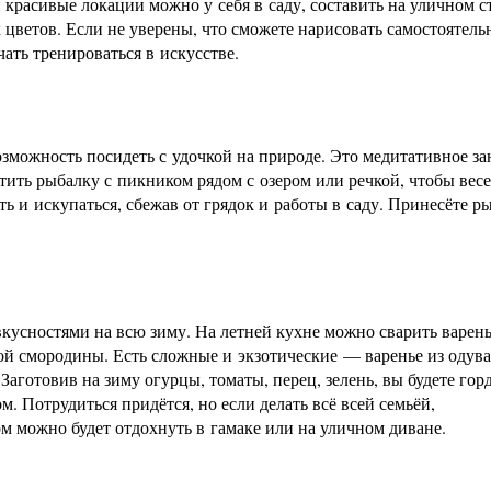
красивые локации можно у себя в саду, составить на уличном с
цветов. Если не уверены, что сможете нарисовать самостоятель
ать тренироваться в искусстве.
озможность посидеть с удочкой на природе. Это медитативное за
тить рыбалку с пикником рядом с озером или речкой, чтобы вес
ть и искупаться, сбежав от грядок и работы в саду. Принесёте 
кусностями на всю зиму. На летней кухне можно сварить варень
ой смородины. Есть сложные и экзотические — варенье из одув
аготовив на зиму огурцы, томаты, перец, зелень, вы будете гор
 Потрудиться придётся, но если делать всё всей семьёй,
м можно будет отдохнуть в гамаке или на уличном диване.