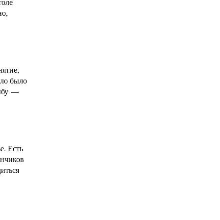
толе
но,
нятие,
ело было
рыбу —
е. Есть
анчиков
диться