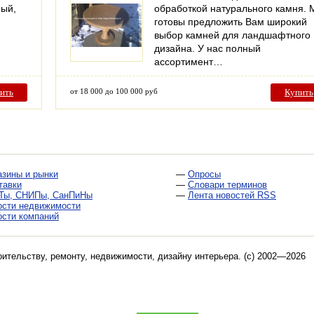
ный,
обработкой натурального камня.
готовы предложить Вам широкий
выбор камней для ландшафтного
дизайна. У нас полный
ассортимент…
ить
от 18 000 до 100 000 руб
Купить
азины и рынки
—
Опросы
тавки
—
Словари терминов
Ты, СНИПы, СанПиНы
—
Лента новостей RSS
ости недвижимости
ости компаний
оительству, ремонту, недвижимости, дизайну интерьера
. (c) 2002—2026