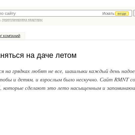
Искать
везде
р,
перепланировка квартиры
ОГ КОМПАНИЙ
аняться на даче летом
ься на грядках любят не все, шашлыки каждый день надо
чтобы и детям, и взрослым было нескучно. Сайт RMNT с
ний, которые сделают это лето насыщенным и запоминаю