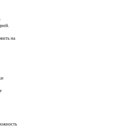
з
дней.
овить на
ки
е
зможность