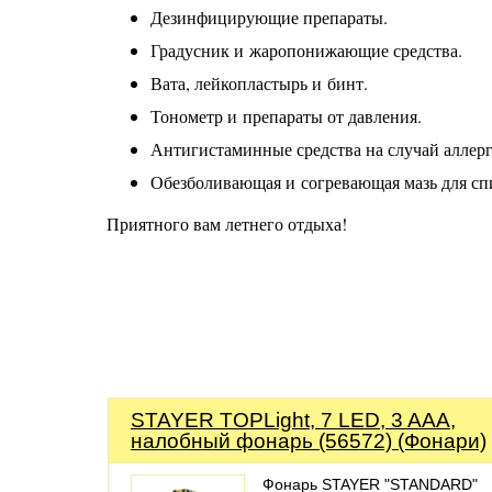
Дезинфицирующие препараты.
Градусник и жаропонижающие средства.
Вата, лейкопластырь и бинт.
Тонометр и препараты от давления.
Антигистаминные средства на случай аллер
Обезболивающая и согревающая мазь для спи
Приятного вам летнего отдыха!
STAYER TOPLight, 7 LED, 3 AAA,
налобный фонарь (56572) (Фонари)
Фонарь STAYER "STANDARD"