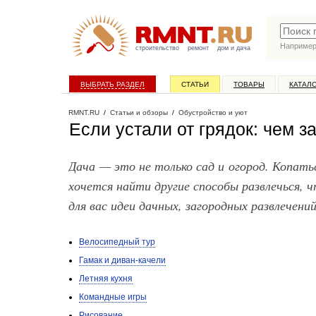
Наприме
строительство
ремонт
дом и дача
ВЫБРАТЬ РАЗДЕЛ
СТАТЬИ
ТОВАРЫ
КАТАЛ
RMNT.RU
/
Статьи и обзоры
/
Обустройство и уют
Если устали от грядок: чем з
Дача — это не только сад и огород. Копат
хочется найти другие способы развлечься, 
для вас идеи дачных, загородных развлече
Велосипедный тур
Гамак и диван-качели
Летняя кухня
Командные игры
Рисование