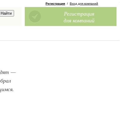
Регистрация
/
Вход для компаний
Регистрация
для компаний
едят —
обрал
щимся.