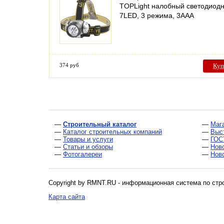
TOPLight налобный светодиод
7LED, 3 режима, 3ААА
374 руб
Куп
—
Строительный каталог
—
Маг
—
Каталог строительных компаний
—
Выс
—
Товары и услуги
—
ГОС
—
Статьи и обзоры
—
Нов
—
Фотогалереи
—
Нов
Copyright by RMNT.RU - информационная система по
стр
Карта сайта