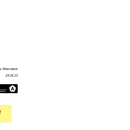
рь Максимов
24.06.23
о