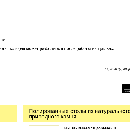
гии.
ны, которая может разболеться после работы на грядках.
© рмнт.ру, Иго
Полированные столы из натуральног
природного камня
Мы занимаемся добычей и