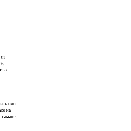
 из
е,
ного
ить или
асе на
 гамаке,