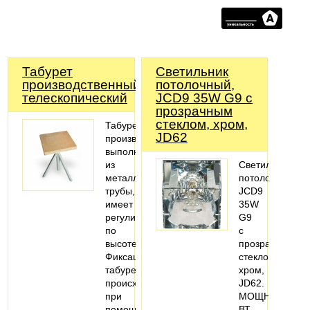
Табурет
Светильник
производственный
потолочный,
телескопический
JCD9 35W G9 с
прозрачным
стеклом, хром,
Табурет
JD62
производственный
выполнен
из
Светильник
металлической
потолочный-
трубы,
JCD9
имеет
35W
регулировку
G9
по
с
высоте.
прозрачным
Фиксация
стеклом,
табурета
хром,
происходит
JD62.
при
МОЩНОСТЬ,
помощи
ВТ