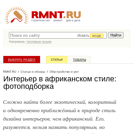
строительство
ремонт
дом и дача
Искать
везде
Например,
тепловые пушки
ВЫБРАТЬ РАЗДЕЛ
СТАТЬИ
ТОВАРЫ
КАТАЛОГ КОМПАНИЙ
RMNT.RU
/
Статьи и обзоры
/
Обустройство и уют
Интерьер в африканском стиле:
фотоподборка
Сложно найти более экзотический, колоритный
и одновременно приближённый к природе стиль
дизайна интерьеров, чем африканский. Его,
разумеется, нельзя назвать популярным, но