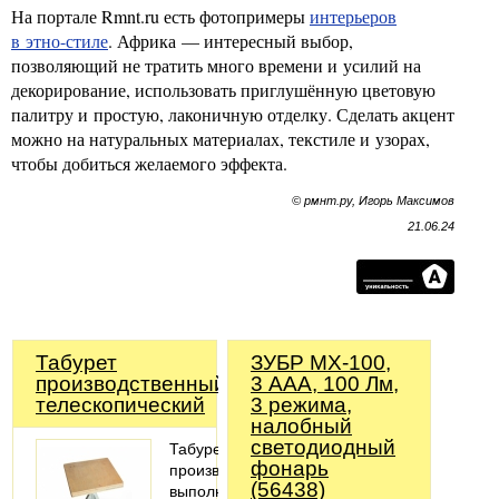
На портале Rmnt.ru есть фотопримеры
интерьеров
в этно-стиле
. Африка — интересный выбор,
позволяющий не тратить много времени и усилий на
декорирование, использовать приглушённую цветовую
палитру и простую, лаконичную отделку. Сделать акцент
можно на натуральных материалах, текстиле и узорах,
чтобы добиться желаемого эффекта.
© рмнт.ру, Игорь Максимов
21.06.24
Табурет
ЗУБР МХ-100,
производственный
3 AAA, 100 Лм,
телескопический
3 режима,
налобный
светодиодный
Табурет
фонарь
производственный
(56438)
выполнен