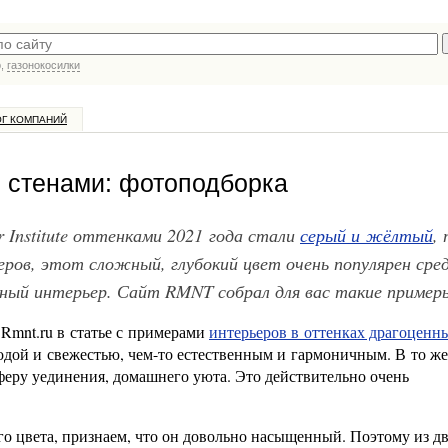
р,
газонокосилки
ОГ КОМПАНИЙ
 стенами: фотоподборка
 Institute оттенками 2021 года стали
серый и жёлтый
,
еров, этот сложный, глубокий цвет очень популярен сре
ный интерьер. Сайт RMNT собрал для вас такие пример
Rmnt.ru в статье с примерами
интерьеров в оттенках драгоценн
дой и свежестью, чем-то естественным и гармоничным. В то же
феру уединения, домашнего уюта. Это действительно очень
го цвета, признаем, что он довольно насыщенный. Поэтому из д