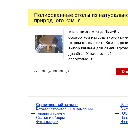
Полированные столы из натуральн
природного камня
Мы занимаемся добычей и
обработкой натурального камн
готовы предложить Вам широк
выбор камней для ландшафтно
дизайна. У нас полный
ассортимент…
от 18 000 до 100 000 руб
Куп
—
Строительный каталог
—
Маг
—
Каталог строительных компаний
—
Выс
—
Товары и услуги
—
ГОС
—
Статьи и обзоры
—
Нов
—
Фотогалереи
—
Нов