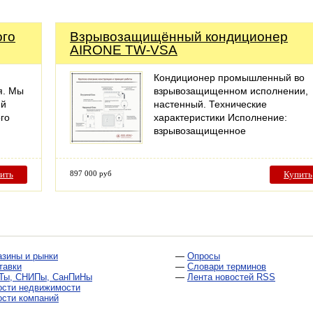
ого
Взрывозащищённый кондиционер
AIRONE TW-VSA
Кондиционер промышленный во
я. Мы
взрывозащищенном исполнении,
ий
настенный. Технические
го
характеристики Исполнение:
взрывозащищенное
ить
897 000 руб
Купить
азины и рынки
—
Опросы
тавки
—
Словари терминов
Ты, СНИПы, СанПиНы
—
Лента новостей RSS
ости недвижимости
ости компаний