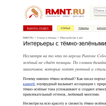
Наприме
строительство
ремонт
дом и дача
ВЫБРАТЬ РАЗДЕЛ
СТАТЬИ
ТОВАРЫ
КАТАЛ
RMNT.RU
/
Статьи и обзоры
/
Обустройство и уют
Интерьеры с тёмно-зелёными
Несмотря на то что по версии Pantone Color
зелёный не сдаёт позиции. По словам дизайн
заказчиков, которые хотят уютный и стиль
Почему именно тёмно-зелёный? Как писал портал 
камней
, изумрудный вызывает ассоциации с приро
тёмно-зелёные тона успокаивают и создают атмос
привлекательный оттенок, любимый многими.
Несмотря на всю красоту и свежесть тёмно-зелёно