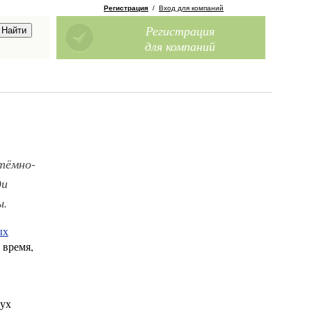
Регистрация
/
Вход для компаний
Регистрация
для компаний
 тёмно-
ди
ы.
ых
 время,
вух