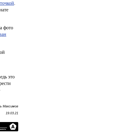
точкой
.
нате
на фото
ван
ной
едь это
рести
о
рь Максимов
19.03.21