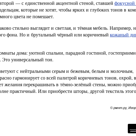
второй — с единственной акцентной стеной, ставшей
фокусной 
дельцам, которые не хотят, чтобы ярких и глубоких тонов в ком
много цвета не помешает.
аково стильно выглядит и светлая, и тёмная мебель. Например, 
кого фона. Но и брутальный чёрный или коричневый
кожаный ди
омнаты дома: уютной спальни, парадной гостиной, гостеприим
. Это универсальный тон.
советуют с нейтральными серым и бежевым, белым и молочным,
расно гармонирует со всей палитрой коричневых тонов, охрой, в
нет желания перекрашивать в тёмно-зелёный стены, можно приоб
полне практичный. Или приобрести шторы, другой текстиль этог
© рмнт.ру, Иго