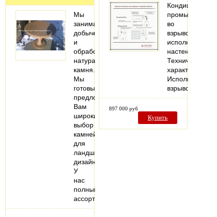
Кондиционер
Мы
промышленны
занимаемся
во
добычей
взрывозащище
и
исполнении,
обработкой
настенный.
натурального
Технические
камня.
характеристики
Мы
Исполнение:
готовы
взрывозащище
предложить
Вам
897 000 руб
широкий
Купить
выбор
камней
для
ландшафтного
дизайна.
У
нас
полный
ассортимент…