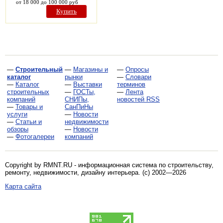
от 18 000 до 100 000 руб
Купить
—
Строительный
—
Магазины и
—
Опросы
каталог
рынки
—
Словари
—
Каталог
—
Выставки
терминов
строительных
—
ГОСТы,
—
Лента
компаний
СНИПы,
новостей RSS
—
Товары и
СанПиНы
услуги
—
Новости
—
Статьи и
недвижимости
обзоры
—
Новости
—
Фотогалереи
компаний
Copyright by RMNT.RU - информационная система по
строительству,
ремонту, недвижимости, дизайну интерьера
. (c) 2002—2026
Карта сайта