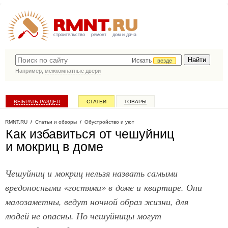
строительство
ремонт
дом и дача
Искать
везде
Например,
межкомнатные двери
ВЫБРАТЬ РАЗДЕЛ
СТАТЬИ
ТОВАРЫ
КАТАЛОГ КОМПАНИЙ
RMNT.RU
/
Статьи и обзоры
/
Обустройство и уют
Как избавиться от чешуйниц
и мокриц в доме
Чешуйниц и мокриц нельзя назвать самыми
вредоносными «гостями» в доме и квартире. Они
малозаметны, ведут ночной образ жизни, для
людей не опасны. Но чешуйницы могут