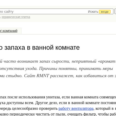
Искать
везде
р,
керамическая плитка
ОГ КОМПАНИЙ
о запаха в ванной комнате
й часто возникает запах сырости, неприятный «аромат
отсутствия ухода. Причины понятны, принимать меры
ями стыдно. Сайт RMNT расскажет, как избавиться от 
апах после использования унитаза, если ванная комната совмеще
духа доступны всем. Другое дело, если в ванной комнате постоян
очередь целесообразно проверить
работу вентилятора
, который в
бразно периодически чистить от пыли, очищать фильтр, чтобы раб