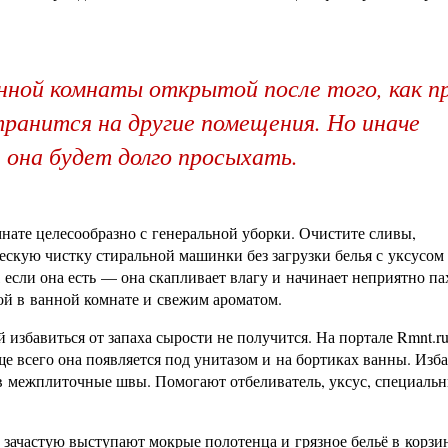
нной комнаты открытой после того, как п
ранится на другие помещения. Но иначе
 она будет долго просыхать.
нате целесообразно с генеральной уборки. Очистите сливы,
ескую чистку стиральной машинки без загрузки белья с уксусом
если она есть — она скапливает влагу и начинает неприятно па
ой в ванной комнате и свежим ароматом.
й избавиться от запаха сырости не получится. На портале Rmnt.ru
ще всего она появляется под унитазом и на бортиках ванны. Изб
я в межплиточные швы. Помогают отбеливатель, уксус, специаль
 зачастую выступают мокрые полотенца и грязное бельё в корзи