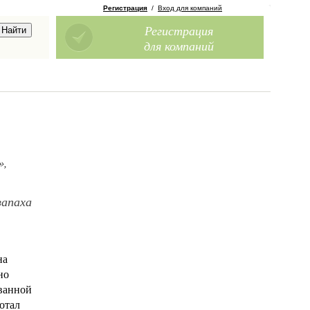
Регистрация
/
Вход для компаний
Регистрация
для компаний
»,
запаха
на
но
 ванной
отал