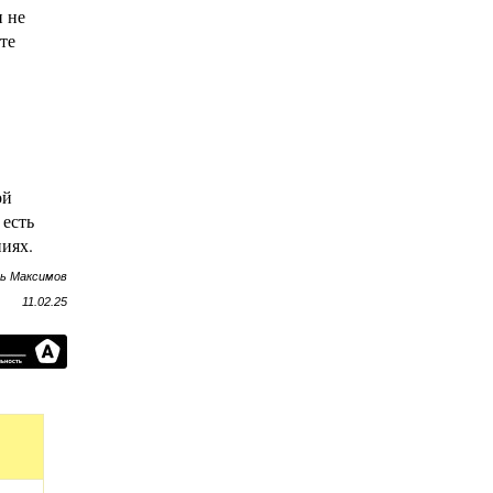
и не
те
ой
 есть
ниях.
рь Максимов
11.02.25