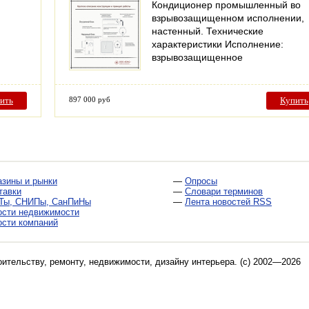
Кондиционер промышленный во
взрывозащищенном исполнении,
настенный. Технические
характеристики Исполнение:
взрывозащищенное
ить
897 000 руб
Купить
азины и рынки
—
Опросы
тавки
—
Словари терминов
Ты, СНИПы, СанПиНы
—
Лента новостей RSS
ости недвижимости
ости компаний
оительству, ремонту, недвижимости, дизайну интерьера
. (c) 2002—2026