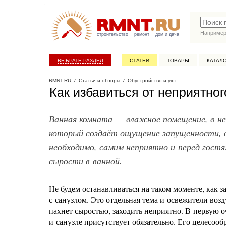
Наприме
строительство
ремонт
дом и дача
ВЫБРАТЬ РАЗДЕЛ
СТАТЬИ
ТОВАРЫ
КАТАЛ
RMNT.RU
/
Статьи и обзоры
/
Обустройство и уют
Как избавиться от неприятног
Ванная комната — влажное помещение, в не
который создаёт ощущение запущенности, 
необходимо, самим неприятно и перед гост
сырости в ванной.
Не будем останавливаться на таком моменте, как з
с санузлом. Это отдельная тема и освежители воз
пахнет сыростью, заходить неприятно. В первую 
и санузле присутствует обязательно. Его целесоо