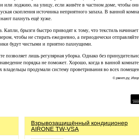
н или лоджию, на улицу, если живёте в частном доме, чтобы он
пуская скопления источника неприятного запаха. В ванной комна
нают пахнуть ещё хуже.
. Капли, брызги быстро приводят к тому, что текстиль начинает
ером, чтобы не стирать ежедневно, а периодически отправляйте
рики будут чистыми и приятно пахнущими.
те позволяет лишь регулярная уборка. Однако без принудительн
наведение порядка не поможет. Хорошо, когда в ванной комнате
рых владельцы продумали систему проветривания во всех помеще
© рмнт.ру, Иго
Взрывозащищённый кондиционер
AIRONE TW-VSA