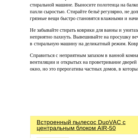
стиральной машине. Выносите полотенца на балко
пахли сыростью. Стирайте бельё регулярно, не до
грязные вещи быстро становятся влажными и начи
Не забывайте стирать коврики для ванны и унитаза
неприятно пахнуть. Вывешивайте на просушку веч
в стиральную машину на деликатный режим. Ков
Справиться с неприятным запахом в ванной комна
вентиляции и открытых на проветривание дверей 
окно, но это прерогатива частных домов, в кото
Встроенный пылесос DuoVAC с
центральным блоком AIR-50