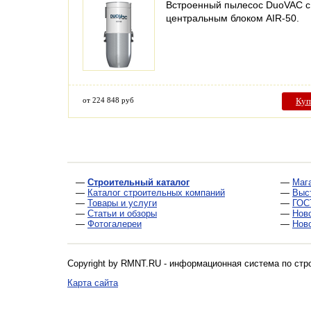
Встроенный пылесос DuoVAC с
центральным блоком AIR-50.
от 224 848 руб
Куп
—
Строительный каталог
—
Маг
—
Каталог строительных компаний
—
Выс
—
Товары и услуги
—
ГОС
—
Статьи и обзоры
—
Нов
—
Фотогалереи
—
Нов
Copyright by RMNT.RU - информационная система по
стр
Карта сайта