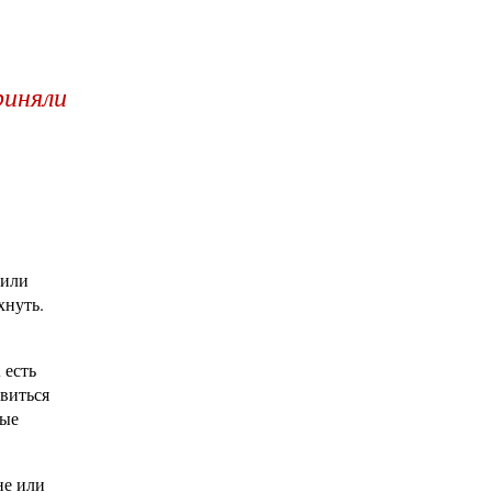
риняли
 или
хнуть.
 есть
авиться
ные
не или