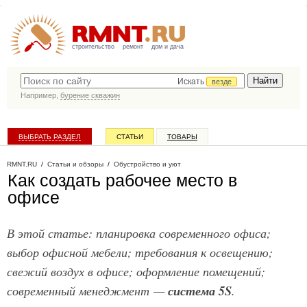
строительство
ремонт
дом и дача
Искать
везде
Например,
бурение скважин
ВЫБРАТЬ РАЗДЕЛ
СТАТЬИ
ТОВАРЫ
КАТАЛОГ КОМПАНИЙ
RMNT.RU
/
Статьи и обзоры
/
Обустройство и уют
Как создать рабочее место в
офисе
В этой статье: планировка современного офиса;
выбор офисной мебели; требования к освещению;
свежий воздух в офисе; оформление помещений;
современный менеджмент —
система 5S
.