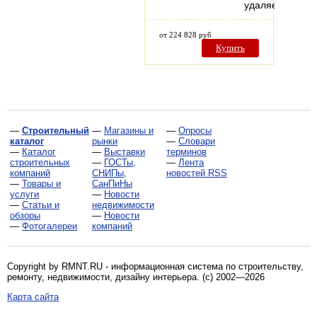
удаляется…
от 224 828 руб
Купить
—
Строительный
—
Магазины и
—
Опросы
каталог
рынки
—
Словари
—
Каталог
—
Выставки
терминов
строительных
—
ГОСТы,
—
Лента
компаний
СНИПы,
новостей RSS
—
Товары и
СанПиНы
услуги
—
Новости
—
Статьи и
недвижимости
обзоры
—
Новости
—
Фотогалереи
компаний
Copyright by RMNT.RU - информационная система по
строительству,
ремонту, недвижимости, дизайну интерьера
. (c) 2002—2026
Карта сайта