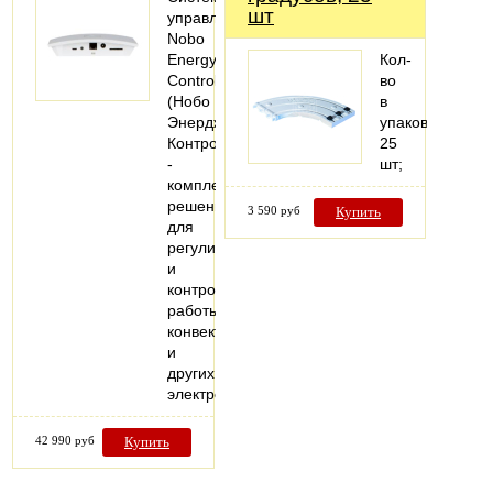
шт
управления
Nobo
Energy
Кол-
Control
во
(Нобо
в
Энерджи
упаковке:
Контрол)
25
-
шт;
комплексное
решение
3 590 руб
Купить
для
регулировки
и
контроля
работы
конвекторов
и
других
электроприборов…
42 990 руб
Купить