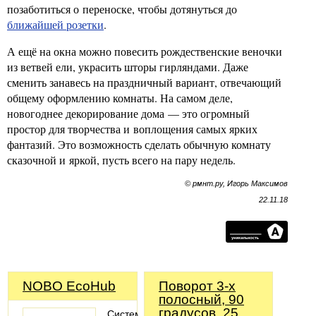
позаботиться о переноске, чтобы дотянуться до
ближайшей розетки
.
А ещё на окна можно повесить рождественские веночки
из ветвей ели, украсить шторы гирляндами. Даже
сменить занавесь на праздничный вариант, отвечающий
общему оформлению комнаты. На самом деле,
новогоднее декорирование дома — это огромный
простор для творчества и воплощения самых ярких
фантазий. Это возможность сделать обычную комнату
сказочной и яркой, пусть всего на пару недель.
© рмнт.ру, Игорь Максимов
22.11.18
NOBO EcoHub
Поворот 3-х
полосный, 90
градусов, 25
Система