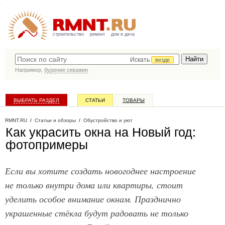
строительство
ремонт
дом и дача
Искать
везде
Например,
бурение скважин
ВЫБРАТЬ РАЗДЕЛ
СТАТЬИ
ТОВАРЫ
КАТАЛОГ КОМПАНИЙ
RMNT.RU
/
Статьи и обзоры
/
Обустройство и уют
Как украсить окна на Новый год:
фотопримеры
Если вы хотите создать новогоднее настроение
не только внутри дома или квартиры, стоит
уделить особое внимание окнам. Празднично
украшенные стёкла будут радовать не только