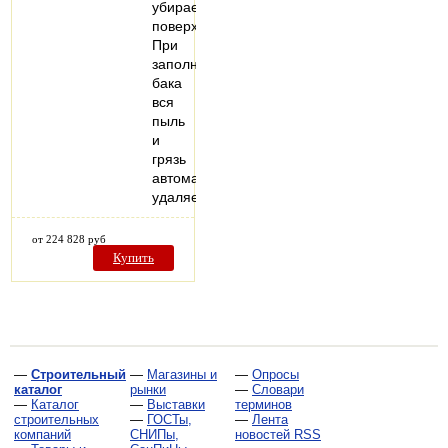
убираемые
поверхности.
При
заполнении
бака
вся
пыль
и
грязь
автоматически
удаляется…
от 224 828 руб
Купить
—
Строительный
—
Магазины и
—
Опросы
каталог
рынки
—
Словари
—
Каталог
—
Выставки
терминов
строительных
—
ГОСТы,
—
Лента
компаний
СНИПы,
новостей RSS