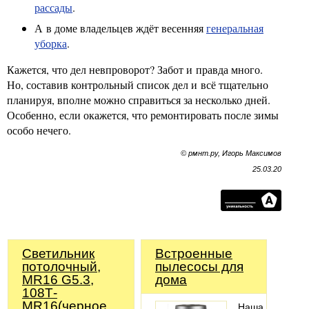
рассады
.
А в доме владельцев ждёт весенняя
генеральная
уборка
.
Кажется, что дел невпроворот? Забот и правда много.
Но, составив контрольный список дел и всё тщательно
планируя, вполне можно справиться за несколько дней.
Особенно, если окажется, что ремонтировать после зимы
особо нечего.
© рмнт.ру, Игорь Максимов
25.03.20
Светильник
Встроенные
потолочный,
пылесосы для
MR16 G5.3,
дома
108Т-
MR16(черное
Наша