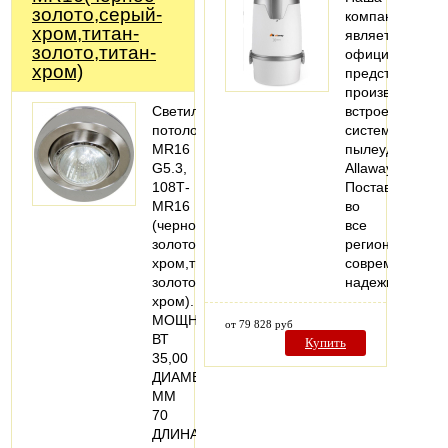
золото,серый-
компания
хром,титан-
является
золото,титан-
официальным
хром)
представителе
производителя
Светильник
встроенных
потолочный,
систем
MR16
пылеудаления
G5.3,
Allaway.
108Т-
Поставляем
MR16
во
(черное
все
золото,серый-
регионы
хром,титан-
современные,
золото,титан-
надежные…
хром).
МОЩНОСТЬ,
от 79 828 руб
ВТ
Купить
35,00
ДИАМЕТР,
ММ
70
ДЛИНА,