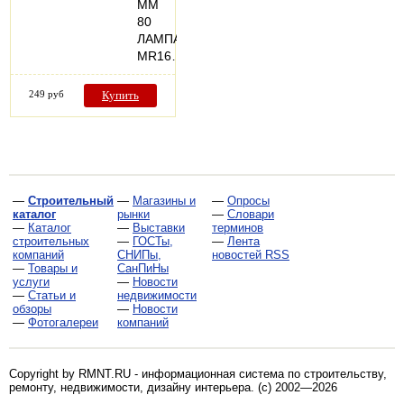
ММ
80
ЛАМПА
MR16…
249 руб
Купить
—
Строительный
—
Магазины и
—
Опросы
каталог
рынки
—
Словари
—
Каталог
—
Выставки
терминов
строительных
—
ГОСТы,
—
Лента
компаний
СНИПы,
новостей RSS
—
Товары и
СанПиНы
услуги
—
Новости
—
Статьи и
недвижимости
обзоры
—
Новости
—
Фотогалереи
компаний
Copyright by RMNT.RU - информационная система по
строительству,
ремонту, недвижимости, дизайну интерьера
. (c) 2002—2026