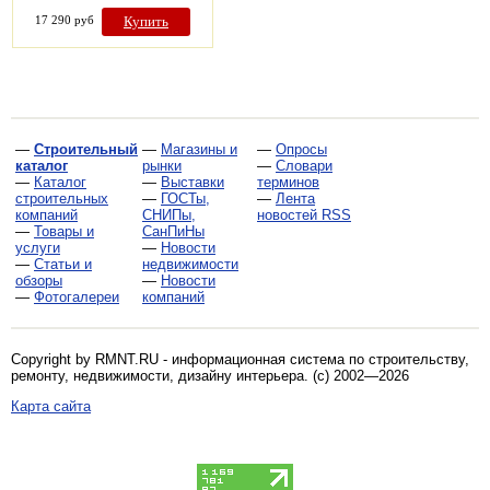
17 290 руб
Купить
—
Строительный
—
Магазины и
—
Опросы
каталог
рынки
—
Словари
—
Каталог
—
Выставки
терминов
строительных
—
ГОСТы,
—
Лента
компаний
СНИПы,
новостей RSS
—
Товары и
СанПиНы
услуги
—
Новости
—
Статьи и
недвижимости
обзоры
—
Новости
—
Фотогалереи
компаний
Copyright by RMNT.RU - информационная система по
строительству,
ремонту, недвижимости, дизайну интерьера
. (c) 2002—2026
Карта сайта