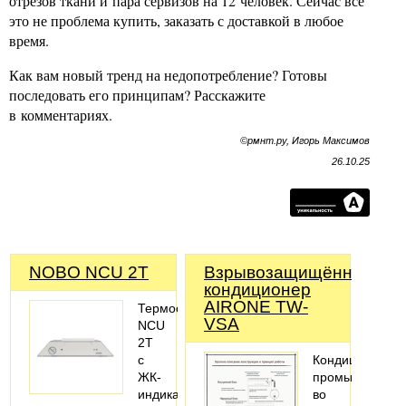
отрезов ткани и пара сервизов на 12 человек. Сейчас всё
это не проблема купить, заказать с доставкой в любое
время.
Как вам новый тренд на недопотребление? Готовы
последовать его принципам? Расскажите
в комментариях.
©рмнт.ру, Игорь Максимов
26.10.25
NOBO NCU 2T
Взрывозащищённый
кондиционер
AIRONE TW-
Термостат
VSA
NCU
2T
с
Кондиционер
ЖК-
промышленны
индикатором
во