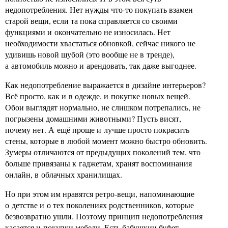
недопотребления. Нет нужды что-то покупать взамен
старой вещи, если та пока справляется со своими
функциями и окончательно не износилась. Нет
необходимости хвастаться обновкой, сейчас никого не
удивишь новой шубой (это вообще не в тренде),
а автомобиль можно и арендовать, так даже выгоднее.
Как недопотребление выражается в дизайне интерьеров?
Всё просто, как и в одежде, и покупке новых вещей.
Обои выглядят нормально, не слишком потрепались, не
погрызены домашними животными? Пусть висят,
почему нет. А ещё проще и лучше просто покрасить
стены, которые в любой момент можно быстро обновить.
Зумеры отличаются от предыдущих поколений тем, что
больше привязаны к гаджетам, хранят воспоминания
онлайн, в облачных хранилищах.
Но при этом им нравятся ретро-вещи, напоминающие
о детстве и о тех поколениях родственников, которые
безвозвратно ушли. Поэтому принцип недопотребления
касается и покупки мебели. Есть бабушкин буфет —