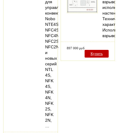
для
взрывозащище
управления
исполнении,
конвекторами
настенный.
Nobo
Технические
NTE4S
характеристики
NFC4S,
Исполнение:
NFC4N,
взрывозащище
NFC2S,
NFC2N
897 000 руб
и
Купить
новых
серий
NTL
4S,
NFK
4S,
NFK
4N,
NFK
2S,
NFK
2N,
…