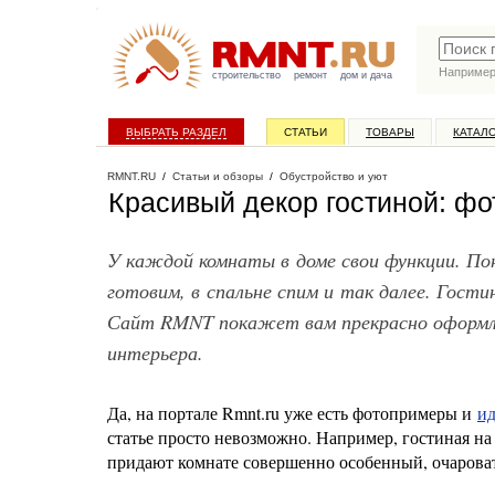
Наприме
строительство
ремонт
дом и дача
ВЫБРАТЬ РАЗДЕЛ
СТАТЬИ
ТОВАРЫ
КАТАЛ
RMNT.RU
/
Статьи и обзоры
/
Обустройство и уют
Красивый декор гостиной: ф
У каждой комнаты в доме свои функции. Пон
готовим, в спальне спим и так далее. Гости
Сайт RMNT покажет вам прекрасно оформле
интерьера.
Да, на портале Rmnt.ru уже есть фотопримеры и
ид
статье просто невозможно. Например, гостиная н
придают комнате совершенно особенный, очарова