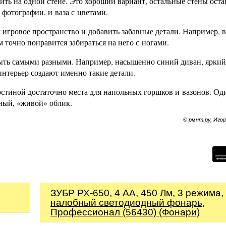
ить на одной стене. Это хороший вариант, остальные стены ост
 фотографии, и ваза с цветами.
 игровое пространство и добавить забавные детали. Например, в
 точно понравится забираться на него с ногами.
ыть самыми разными. Например, насыщенно синий диван, яркий
интерьер создают именно такие детали.
стиной достаточно места для напольных горшков и вазонов. Од
ный, «живой» облик.
© рмнт.ру, Иго
ЗУБР РХ-650, 4 AA, 450 Лм, 3 режима,
налобный светодиодный фонарь,
Профессионал (56430) (Фонари)