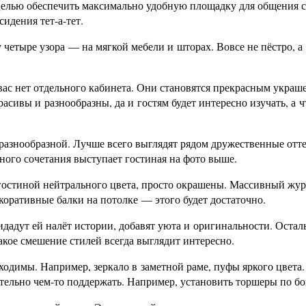
 целью обеспечить максимально удобную площадку для общения с
сидения тет-а-тет.
 четыре узора — на мягкой мебели и шторах. Вовсе не пёстро, а
вас нет отдельного кабинета. Они становятся прекрасным украш
асивы и разнообразны, да и гостям будет интересно изучать, а ч
 разнообразной. Лучше всего выглядят рядом дружественные отт
ного сочетания выступает гостиная на фото выше.
 гостиной нейтрального цвета, просто окрашены. Массивный жу
декоративные балки на потолке — этого будет достаточно.
дадут ей налёт истории, добавят уюта и оригинальности. Остал
кое смешение стилей всегда выглядит интересно.
ходимы. Например, зеркало в заметной раме, пуфы яркого цвета
лательно чем-то поддержать. Например, установить торшеры по бо