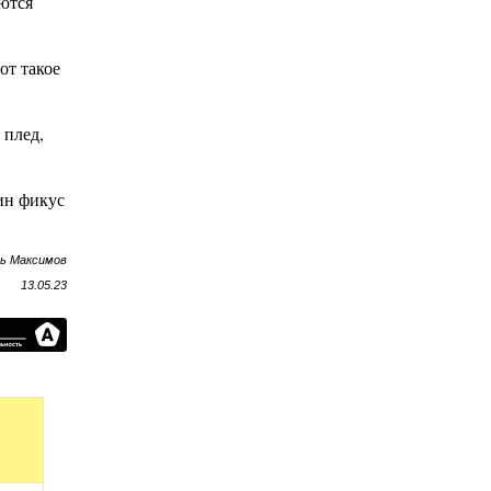
аются
от такое
 плед,
ин фикус
рь Максимов
13.05.23