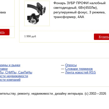
Фонарь ЗУБР ПРОФИ налобный
светодиодный, 6Вт(450Лм),
бака
регулируемый фокус, 3 режима,
и
трансформер, 4АА
ить
1 990 руб
Купить
азины и рынки
—
Опросы
тавки
—
Словари терминов
Ты, СНИПы, СанПиНы
—
Лента новостей RSS
ости недвижимости
ости компаний
оительству, ремонту, недвижимости, дизайну интерьера
. (c) 2002—2026