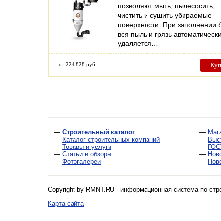
позволяют мыть, пылесосить,
чистить и сушить убираемые
поверхности. При заполнении 
вся пыль и грязь автоматическ
удаляется…
от 224 828 руб
Куп
—
Строительный каталог
—
Маг
—
Каталог строительных компаний
—
Выс
—
Товары и услуги
—
ГОС
—
Статьи и обзоры
—
Нов
—
Фотогалереи
—
Нов
Copyright by RMNT.RU - информационная система по
стр
Карта сайта