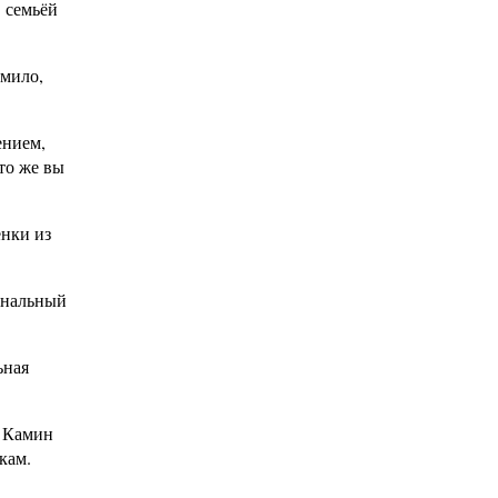
 семьёй
 мило,
ением,
то же вы
енки из
рнальный
ьная
. Камин
кам.