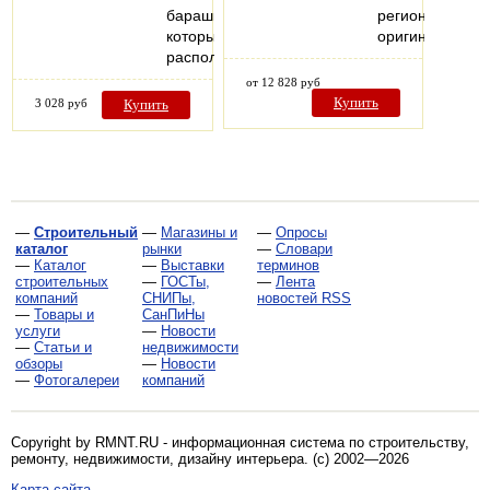
барашка,
регионы
который
оригинальные
расположен…
от 12 828 руб
Купить
3 028 руб
Купить
—
Строительный
—
Магазины и
—
Опросы
каталог
рынки
—
Словари
—
Каталог
—
Выставки
терминов
строительных
—
ГОСТы,
—
Лента
компаний
СНИПы,
новостей RSS
—
Товары и
СанПиНы
услуги
—
Новости
—
Статьи и
недвижимости
обзоры
—
Новости
—
Фотогалереи
компаний
Copyright by RMNT.RU - информационная система по
строительству,
ремонту, недвижимости, дизайну интерьера
. (c) 2002—2026
Карта сайта