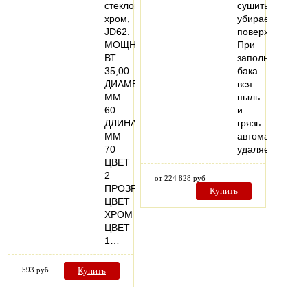
стеклом,
сушить
хром,
убираемые
JD62.
поверхности.
МОЩНОСТЬ,
При
ВТ
заполнении
35,00
бака
ДИАМЕТР,
вся
ММ
пыль
60
и
ДЛИНА,
грязь
ММ
автоматически
70
удаляется…
ЦВЕТ
2
от 224 828 руб
ПРОЗРАЧНЫЙ
Купить
ЦВЕТ
ХРОМ
ЦВЕТ
1…
593 руб
Купить