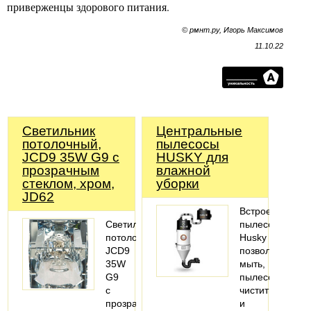
приверженцы здорового питания.
© рмнт.ру, Игорь Максимов
11.10.22
Светильник
Центральные
потолочный,
пылесосы
JCD9 35W G9 с
HUSKY для
прозрачным
влажной
стеклом, хром,
уборки
JD62
Встроенные
Светильник
пылесосы
потолочный-
Husky
JCD9
позволяют
35W
мыть,
G9
пылесосить,
с
чистить
прозрачным
и