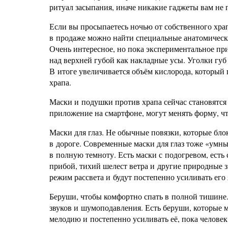
ритуал засыпания, иначе никакие гаджеты вам не 
Если вы просыпаетесь ночью от собственного хра
в продаже можно найти специальные анатомически
Очень интересное, но пока экспериментальное при
над верхней губой как накладные усы. Уголки гу
В итоге увеличивается объём кислорода, который
храпа.
Маски и подушки против храпа сейчас становятся 
приложение на смартфоне, могут менять форму, ч
Маски для глаз. Не обычные повязки, которые бл
в дороге. Современные маски для глаз тоже «умны
в полную темноту. Есть маски с подогревом, ест
прибой, тихий шелест ветра и другие природные 
режим рассвета и будут постепенно усиливать его
Беруши, чтобы комфортно спать в полной тишине.
звуков и шумоподавления. Есть беруши, которые 
мелодию и постепенно усиливать её, пока человек