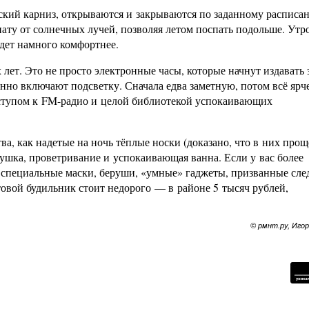
еский карниз, открываются и закрываются по заданному расписа
ту от солнечных лучей, позволяя летом поспать подольше. Утр
удет намного комфортнее.
лет. Это не просто электронные часы, которые начнут издавать 
нно включают подсветку. Сначала едва заметную, потом всё ярче
оступом к FM-радио и целой библиотекой успокаивающих
ва, как надетые на ночь тёплые носки (доказано, что в них прощ
ушка, проветривание и успокаивающая ванна. Если у вас более
 специальные маски, беруши, «умные» гаджеты, призванные след
овой будильник стоит недорого — в районе 5 тысяч рублей,
© рмнт.ру, Иго