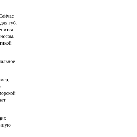
Сейчас
для губ.
епится
 носом.
ктикой
иальное
имер,
ь
морской
чат
щих
анную