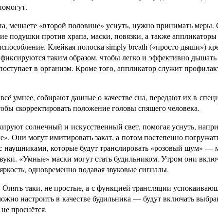
помогут.
па, мешаете «второй половине» уснуть, нужно принимать меры. 
е подушки против храпа, маски, повязки, а также аппликаторы 
способление. Клейкая полоска simply breath («просто дыши») кр
б фиксируются таким образом, чтобы легко и эффективно дышать
 поступает в организм. Кроме того, аппликатор служит профила
всё умнее, собирают данные о качестве сна, передают их в спец
тобы скорректировать положение головы спящего человека.
окируют солнечный и искусственный свет, помогая уснуть, напр
е». Они могут имитировать закат, а потом постепенно погружат
ь с наушниками, которые будут транслировать «розовый шум» — 
звуки. «Умные» маски могут стать будильником. Утром они вклю
 яркость, одновременно подавая звуковые сигналы.
 Опять-таки, не простые, а с функцией трансляции успокаиваю
можно настроить в качестве будильника — будут включать выбр
 не проснётся.