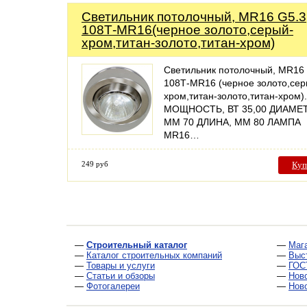
Светильник потолочный, MR16 G5.3
108Т-MR16(черное золото,серый-
хром,титан-золото,титан-хром)
Светильник потолочный, MR16 
108Т-MR16 (черное золото,сер
хром,титан-золото,титан-хром).
МОЩНОСТЬ, ВТ 35,00 ДИАМЕТ
ММ 70 ДЛИНА, ММ 80 ЛАМПА
MR16…
249 руб
Куп
—
Строительный каталог
—
Маг
—
Каталог строительных компаний
—
Выс
—
Товары и услуги
—
ГОС
—
Статьи и обзоры
—
Нов
—
Фотогалереи
—
Нов