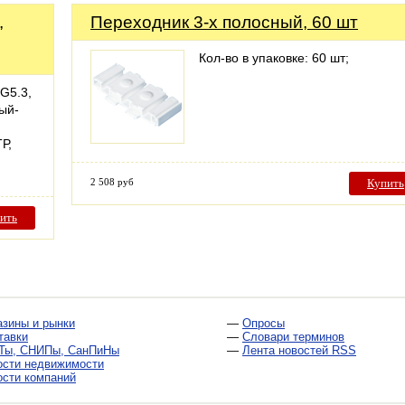
,
Переходник 3-х полосный, 60 шт
Кол-во в упаковке: 60 шт;
G5.3,
ый-
Р,
2 508 руб
Купить
ить
азины и рынки
—
Опросы
тавки
—
Словари терминов
Ты, СНИПы, СанПиНы
—
Лента новостей RSS
ости недвижимости
ости компаний