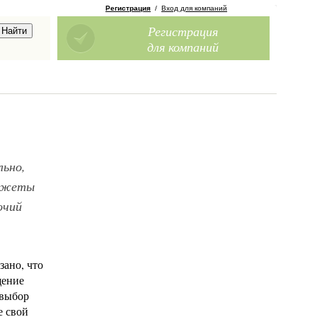
Регистрация
/
Вход для компаний
Регистрация
для компаний
льно,
аджеты
очий
зано, что
щение
 выбор
е свой