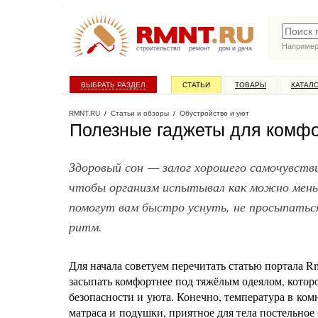
Наприме
строительство
ремонт
дом и дача
ВЫБРАТЬ РАЗДЕЛ
СТАТЬИ
ТОВАРЫ
КАТАЛ
RMNT.RU
/
Статьи и обзоры
/
Обустройство и уют
Полезные гаджеты для комфо
Здоровый сон — залог хорошего самочувств
чтобы организм испытывал как можно мен
помогут вам быстро уснуть, не просыпаться
ритм.
Для начала советуем перечитать статью портала R
засыпать комфортнее под тяжёлым одеялом, котор
безопасности и уюта. Конечно, температура в ко
матраса и подушки, приятное для тела постельное 