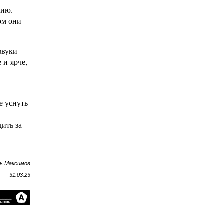
нию.
ом они
звуки
 и ярче,
е уснуть
ить за
рь Максимов
31.03.23