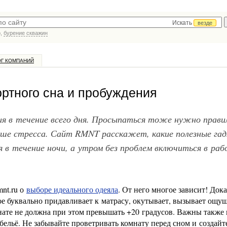
Искать
везде
р,
бурение скважин
ОГ КОМПАНИЙ
ртного сна и пробуждения
ия в течение всего дня. Просыпаться тоже нужно прави
ьше стресса. Сайт RMNT расскажет, какие полезные г
 в течение ночи, а утром без проблем включиться в раб
mnt.ru о
выборе идеального одеяла
. От него многое зависит! Дока
ое буквально придавливает к матрасу, окутывает, вызывает ощу
мнате не должна при этом превышать +20 градусов. Важны также
бельё. Не забывайте проветривать комнату перед сном и создайт