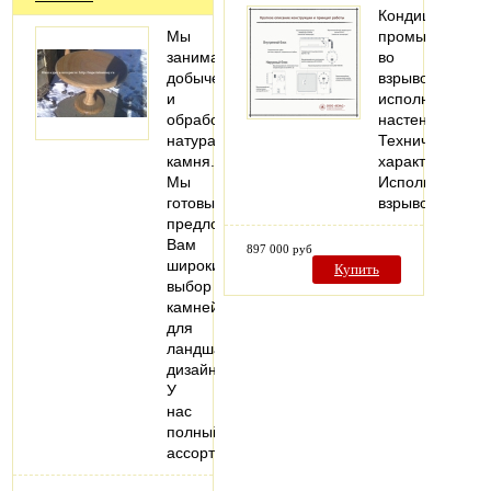
Кондиционер
Мы
промышленны
занимаемся
во
добычей
взрывозащище
и
исполнении,
обработкой
настенный.
натурального
Технические
камня.
характеристики
Мы
Исполнение:
готовы
взрывозащище
предложить
Вам
897 000 руб
широкий
Купить
выбор
камней
для
ландшафтного
дизайна.
У
нас
полный
ассортимент…