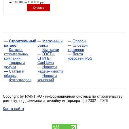
от 18 000 до 100 000 руб
Купить
—
Строительный
—
Магазины и
—
Опросы
каталог
рынки
—
Словари
—
Каталог
—
Выставки
терминов
строительных
—
ГОСТы,
—
Лента
компаний
СНИПы,
новостей RSS
—
Товары и
СанПиНы
услуги
—
Новости
—
Статьи и
недвижимости
обзоры
—
Новости
—
Фотогалереи
компаний
Copyright by RMNT.RU - информационная система по
строительству,
ремонту, недвижимости, дизайну интерьера
. (c) 2002—2026
Карта сайта