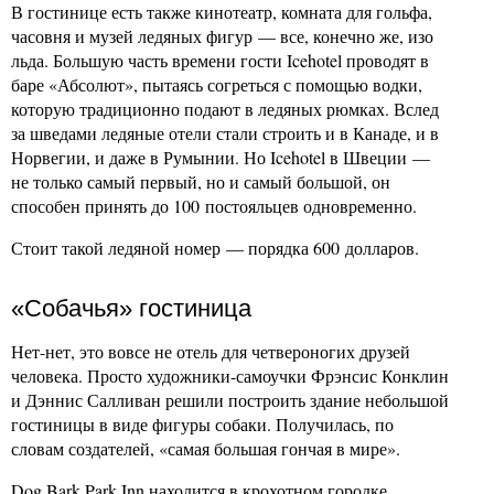
В гостинице есть также кинотеатр, комната для гольфа,
часовня и музей ледяных фигур — все, конечно же, изо
льда. Большую часть времени гости Icehotel проводят в
баре «Абсолют», пытаясь согреться с помощью водки,
которую традиционно подают в ледяных рюмках. Вслед
за шведами ледяные отели стали строить и в Канаде, и в
Норвегии, и даже в Румынии. Но Icehotel в Швеции —
не только самый первый, но и самый большой, он
способен принять до 100 постояльцев одновременно.
Стоит такой ледяной номер — порядка 600 долларов.
«Собачья» гостиница
Нет-нет, это вовсе не отель для четвероногих друзей
человека. Просто художники-самоучки Фрэнсис Конклин
и Дэннис Салливан решили построить здание небольшой
гостиницы в виде фигуры собаки. Получилась, по
словам создателей, «самая большая гончая в мире».
Dog Bark Park Inn находится в крохотном городке