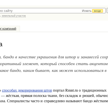
Искать
везде
р,
земельный участок
ОГ КОМПАНИЙ
а
а, бандо в качестве украшения для штор и занавесей сох
коративный элемент, который способен стать акцентом
кое бандо, каким бывает, как может использоваться в 
 о
способах декорирования штор
портал Rmnt.ru о традиционных
 — жёсткая, прямая полоска ткани, без складок и рюшей, обычн
окна. Специалисты часто и справедливо называют бандо жёстким