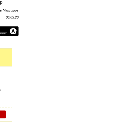
р.
рь Максимов
06.05.20
а