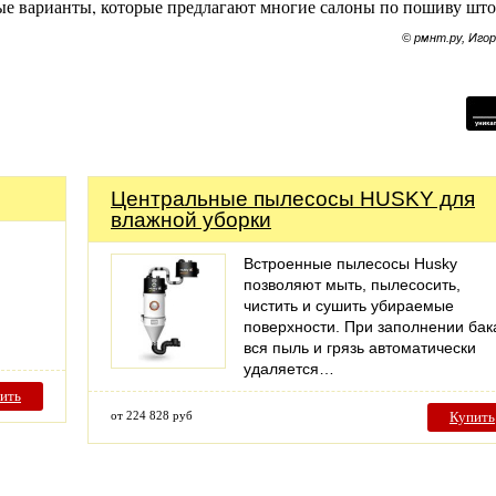
ые варианты, которые предлагают многие салоны по пошиву што
© рмнт.ру, Иго
Центральные пылесосы HUSKY для
влажной уборки
Встроенные пылесосы Husky
позволяют мыть, пылесосить,
чистить и сушить убираемые
поверхности. При заполнении бак
вся пыль и грязь автоматически
удаляется…
ить
от 224 828 руб
Купить