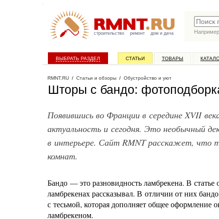
Наприме
строительство
ремонт
дом и дача
ВЫБРАТЬ РАЗДЕЛ
СТАТЬИ
ТОВАРЫ
КАТАЛ
RMNT.RU
/
Статьи и обзоры
/
Обустройство и уют
Шторы с бандо: фотоподборк
Появившись во Франции в середине XVII век
актуальность и сегодня. Это необычный де
в интерьере. Сайт RMNT расскажет, что та
комнат.
Бандо — это разновидность ламбрекена. В статье
ламбрекенах рассказывал. В отличии от них бандо
с тесьмой, которая дополняет общее оформление 
ламбрекеном.