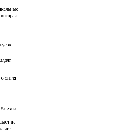
тикальные
 которая
 кусок
лядят
го стиля
бархата,
шьют на
ально