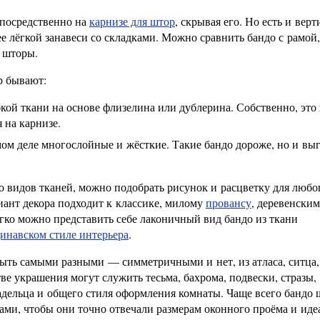
епосредственно на
карнизе для штор
, скрывая его. Но есть и вер
е лёгкой занавеси со складками. Можно сравнить бандо с рамой,
 шторы.
р бывают:
кой ткани на основе флизелина или дублерина. Собственно, это
 на карнизе.
ом деле многослойные и жёсткие. Такие бандо дороже, но и выг
ко видов тканей, можно подобрать рисунок и расцветку для любо
риант декора подходит к классике, милому
провансу
, деревенским
гко можно представить себе лаконичный вид бандо из ткани
инавском стиле интерьера
.
ыть самыми разными — симметричными и нет, из атласа, ситца, 
ве украшения могут служить тесьма, бахрома, подвески, стразы,
адельца и общего стиля оформления комнаты. Чаще всего бандо 
ми, чтобы они точно отвечали размерам оконного проёма и иде