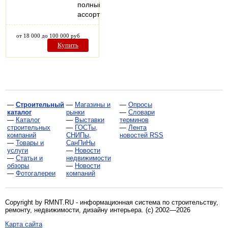
полный
ассортимент…
от 18 000 до 100 000 руб
Купить
—
Строительный
—
Магазины и
—
Опросы
каталог
рынки
—
Словари
—
Каталог
—
Выставки
терминов
строительных
—
ГОСТы,
—
Лента
компаний
СНИПы,
новостей RSS
—
Товары и
СанПиНы
услуги
—
Новости
—
Статьи и
недвижимости
обзоры
—
Новости
—
Фотогалереи
компаний
Copyright by RMNT.RU - информационная система по
строительству,
ремонту, недвижимости, дизайну интерьера
. (c) 2002—2026
Карта сайта