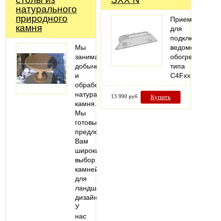
натурального
природного
Приемник
камня
для
подключения
Мы
ведомого
занимаемся
обогревателя
добычей
типа
и
C4Fxx
обработкой
натурального
13 990 руб
Купить
камня.
Мы
готовы
предложить
Вам
широкий
выбор
камней
для
ландшафтного
дизайна.
У
нас