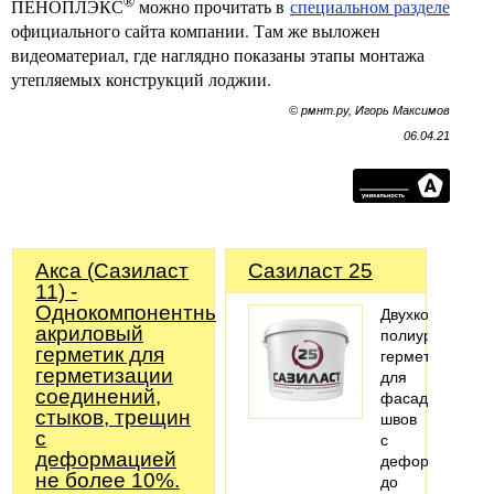
®
ПЕНОПЛЭКС
можно прочитать в
специальном разделе
официального сайта компании. Там же выложен
видеоматериал, где наглядно показаны этапы монтажа
утепляемых конструкций лоджии.
© рмнт.ру, Игорь Максимов
06.04.21
Акса (Сазиласт
Сазиласт 25
11) -
Однокомпонентный
Двухкомпонент
акриловый
полиуретановы
герметик для
герметик
герметизации
для
соединений,
фасадных
стыков, трещин
швов
с
с
деформацией
деформацией
не более 10%.
до