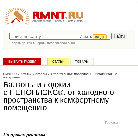
строительство
ремонт
дом и дача
Искать
везде
Например,
как выбрать пластиковое окно
ВЫБРАТЬ РАЗДЕЛ
СТАТЬИ
ТОВАРЫ
КАТАЛОГ КОМПАНИЙ
RMNT.RU
/
Статьи и обзоры
/
Строительные материалы
/
Изоляционные
материалы
Балконы и лоджии
с ПЕНОПЛЭКС®: от холодного
пространства к комфортному
помещению
Реклама
…
На правах рекламы