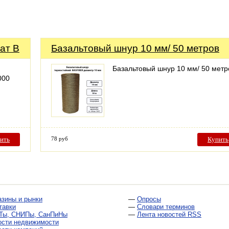
ат B
Базальтовый шнур 10 мм/ 50 метров
Базальтовый шнур 10 мм/ 50 метр
000
ить
78 руб
Купить
азины и рынки
—
Опросы
тавки
—
Словари терминов
Ты, СНИПы, СанПиНы
—
Лента новостей RSS
ости недвижимости