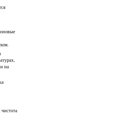
тся
коновые
хом.
ы
атурах,
ки на
ка
 чистота