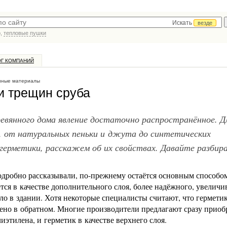
Искать
везде
р,
тепловые пушки
ОГ КОМПАНИЙ
нные материалы
и трещин сруба
евянного дома явление достаточно распространённое. Д
, от натуральных пеньки и джута до синтетических
герметики, расскажем об их свойствах. Давайте разбир
подробно рассказывали, по-прежнему остаётся основным способо
тся в качестве дополнительного слоя, более надёжного, увелич
о в здании. Хотя некоторые специалисты считают, что гермети
ено в обратном. Многие производители предлагают сразу приоб
этилена, и герметик в качестве верхнего слоя.