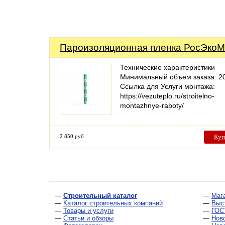
Пароизоляционная пленка РосЭкоМ
Технические характеристики
Минимальный объем заказа: 2
Ссылка для Услуги монтажа:
https://vezuteplo.ru/stroitelno-
montazhnye-raboty/
2 850 руб
Куп
—
Строительный каталог
—
Маг
—
Каталог строительных компаний
—
Выс
—
Товары и услуги
—
ГОС
—
Статьи и обзоры
—
Нов