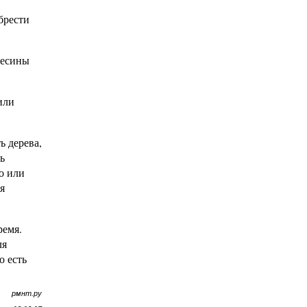
брести
весины
или
ь дерева,
ь
о или
я
ремя.
ля
о есть
рмнт.ру