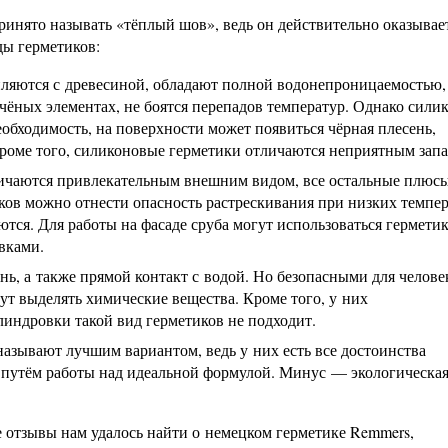
ринято называть «тёплый шов», ведь он действительно оказывае
ы герметиков:
пляются с древесиной, обладают полной водонепроницаемостью,
учёных элементах, не боятся перепадов температур. Однако сили
необходимость, на поверхности может появиться чёрная плесень,
 Кроме того, силиконовые герметики отличаются неприятным запа
личаются привлекательным внешним видом, все остальные плюс
ов можно отнести опасность растрескивания при низких темпер
тся. Для работы на фасаде сруба могут использоваться гермети
вками.
нь, а также прямой контакт с водой. Но безопасными для челове
ут выделять химические вещества. Кроме того, у них
индровки такой вид герметиков не подходит.
азывают лучшим вариантом, ведь у них есть все достоинства
путём работы над идеальной формулой. Минус — экологическая
е отзывы нам удалось найти о немецком герметике Remmers,