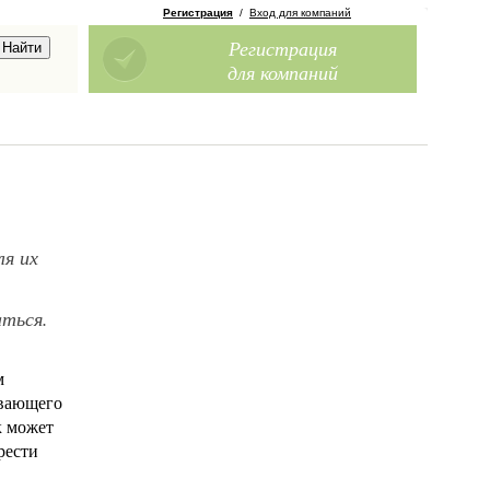
Регистрация
/
Вход для компаний
Регистрация
для компаний
ля их
аться.
м
ивающего
к может
рести