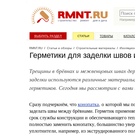
Наприме
строительство
ремонт
дом и дача
ВЫБРАТЬ РАЗДЕЛ
СТАТЬИ
ТОВАРЫ
КАТАЛ
RMNT.RU
/
Статьи и обзоры
/
Строительные материалы
/
Изоляцио
Герметики для заделки швов 
Трещины в брёвнах и межвенцовых швах дер
заделки используются различные материалы
герметиков. Сегодня мы рассмотрим с вами 
Сразу подчеркнём, что
конопатка
, о которой мы 
заделать швы между брёвнами. Герметик применяе
срок службы конструкции и обеспечивающего тепл
полностью заменить конопатку, большинство увер
уплотнители, например, из экструдированного поли