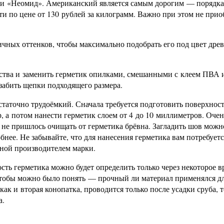
 и «Неомид». Американский является самым дорогим — порядка
ти по цене от 130 рублей за килограмм. Важно при этом не прио
ичных оттенков, чтобы максимально подобрать его под цвет дре
дства и заменить герметик опилками, смешанными с клеем ПВА 
забить щепки подходящего размера.
таточно трудоёмкий. Сначала требуется подготовить поверхност
, а потом нанести герметик слоем от 4 до 10 миллиметров. Очен
 не пришлось очищать от герметика брёвна. Загладить шов можн
нее. Не забывайте, что для нанесения герметика вам потребуетс
нной производителем марки.
сть герметика можно будет определить только через некоторое в
чтобы можно было понять — прочный ли материал применялся д
ак и вторая конопатка, проводится только после усадки сруба, т
а.