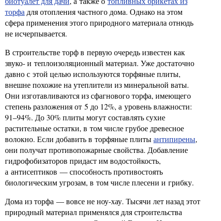
биотуалет для дачи
, а также о
топливных брикетах из
торфа
для отопления частного дома. Однако на этом
сфера применения этого природного материала отнюдь
не исчерпывается.
В строительстве торф в первую очередь известен как
звуко- и теплоизоляционный материал. Уже достаточно
давно с этой целью используются торфяные плиты,
внешне похожие на утеплители из минеральной ваты.
Они изготавливаются из сфагнового торфа, имеющего
степень разложения от 5 до 12%, а уровень влажности:
91–94%. До 30% плиты могут составлять сухие
растительные остатки, в том числе грубое древесное
волокно. Если добавить в торфяные плиты
антипирены
,
они получат противопожарные свойства. Добавление
гидрофобизаторов придаст им водостойкость,
а антисептиков — способность противостоять
биологическим угрозам, в том числе плесени и грибку.
Дома из торфа — вовсе не ноу-хау. Тысячи лет назад этот
природный материал применялся для строительства