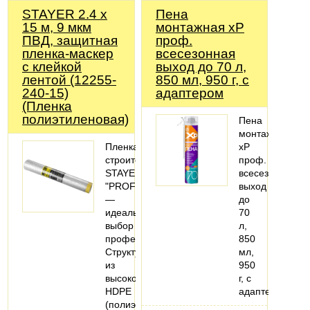
STAYER 2.4 х
Пена
15 м, 9 мкм
монтажная xP
ПВД, защитная
проф.
пленка-маскер
всесезонная
с клейкой
выход до 70 л,
лентой (12255-
850 мл, 950 г, с
240-15)
адаптером
(Пленка
полиэтиленовая)
Пена
монтажная
Пленка
xP
строительная
проф.
STAYER
всесезонная
"PROFESSIONAL"
выход
—
до
идеальный
70
выбор
л,
профессионалов!
850
Структура
мл,
из
950
высококачественного
г, с
HDPE
адаптером
(полиэтилена