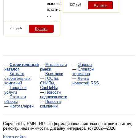
высокой
427 руб
Купить
плотности),
…
286 руб
Купить
—
Строительный
—
Магазины и
—
Опросы
каталог
рынки
—
Словари
—
Каталог
—
Выставки
терминов
строительных
—
ГОСТы,
—
Лента
компаний
СНИПы,
новостей RSS
—
Товары и
СанПиНы
услуги
—
Новости
—
Статьи и
недвижимости
обзоры
—
Новости
—
Фотогалереи
компаний
Copyright by RMNT.RU - информационная система по
строительству,
ремонту, недвижимости, дизайну интерьера
. (c) 2002—2026
Карта сайта