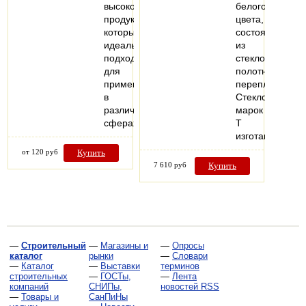
высококачественный
белого
продукт,
цвета,
который
состоящую
идеально
из
подходит
стеклонитей,
для
полотняного
применения
переплетения.
в
Стеклоткани
различных
марок
сферах.
Т
изготавливают
от 120 руб
Купить
7 610 руб
Купить
—
Строительный
—
Магазины и
—
Опросы
каталог
рынки
—
Словари
—
Каталог
—
Выставки
терминов
строительных
—
ГОСТы,
—
Лента
компаний
СНИПы,
новостей RSS
—
Товары и
СанПиНы