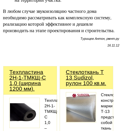
В любом случае звукоизоляцию частного дома
необходимо рассматривать как комплексную систему,
реализацию которой эффективнее и дешевле
производить на этапе проектирования и строительства.
Турищев Антон, рмнт.ру
16.11.12
Техпластина
Стеклоткань Т
2Н-1-ТМКЩ-С
13 Sudizol,
1,0 (ширина
рулон 100 кв.м.
1200 мм).
Стеклоткань
Техпластина
конструкционн
2Н-1-
марки
ТМКЩ-
Т-13
С
представляет
1,0
собой
–
ткань