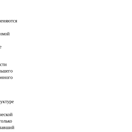
меняются
тимой
е
сти
льшего
онного
уктуре
ческой
только
ыпавший