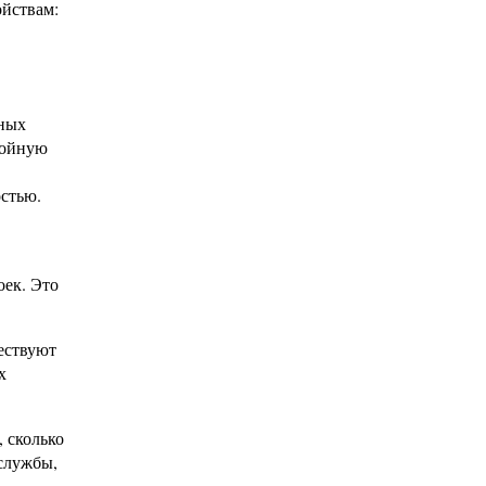
ойствам:
ьных
лойную
стью.
оек. Это
ествуют
х
 сколько
службы,