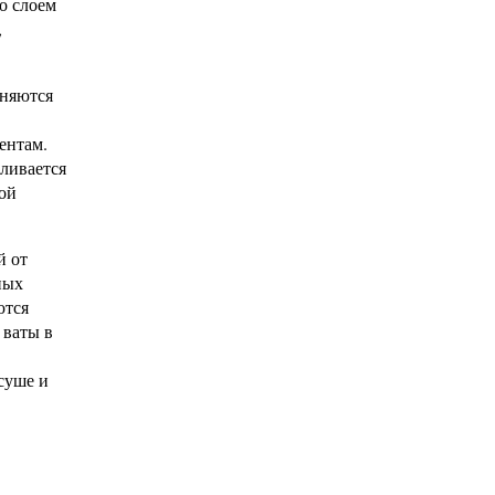
о слоем
,
еняются
ентам.
ливается
той
й от
ных
ются
 ваты в
суше и