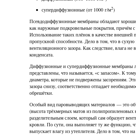
2
супердиффузионные (от 1000 г/м
)
Псевдодиффузионные мембраны обладают хороши
как наружные подкровельные покрытия, причём с 
Использование таких плёнок в качестве внешней 
пропускной способности. Дело в том, что в суху
вентиляционного зазора. Как следствие, влага не
конденсата.
Диффузионные и супердиффузионные мембраны ли
представлены, что называется, «с запасом». К то
диаметра, которые не подвержены засорениям. Эт
зазора снизу, соответственно отпадает необходи
обрешётки.
Особый вид паровыводящих материалов — это об
(высота трёхмерных матов из полипропиленовых н
разделительным слоем, который сам образует вент
кровли. По сути, она выполняет ту же функцию, 
выпускает влагу из утеплителя. Дело в том, что н