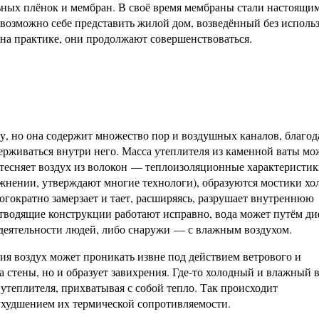
ьных плёнок и мембран. В своё время мембраны стали настоящи
евозможно себе представить жилой дом, возведённый без исполь
 на практике, они продолжают совершенствоваться.
ду, но она содержит множество пор и воздушных каналов, благод
ерживаться внутри него. Масса утеплителя из каменной ваты мо
вытесняет воздух из волокон — теплоизоляционные характеристи
нении, утверждают многие технологи), образуются мостики хол
огократно замерзает и тает, расширяясь, разрушает внутреннюю
отводящие конструкции работают исправно, вода может путём д
едеятельности людей, либо снаружи — с влажным воздухом.
ия воздух может проникать извне под действием ветрового и
а стены, но и образует завихрения. Где-то холодный и влажный 
з утеплителя, прихватывая с собой тепло. Так происходит
ухудшением их термической сопротивляемости.