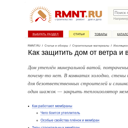
Наприме
строительство
ремонт
дом и дача
ВЫБРАТЬ РАЗДЕЛ
СТАТЬИ
ТОВАРЫ
КАТАЛ
RMNT.RU
/
Статьи и обзоры
/
Строительные материалы
/
Изоляцио
Как защитить дом от ветра и
Дом утеплён минеральной ватой, потрачены
почему-то нет. В комнатах холодно, стены
для безответственных строителей и слишком
один шажок — закрыть теплоизолятор ме
Как работают мембраны
Чего боится утеплитель
Особые свойства плёнок и мембран
Типы строительных мембран