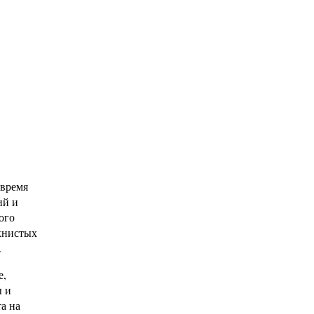
 время
ий и
ого
книстых
.
е,
ы и
а на