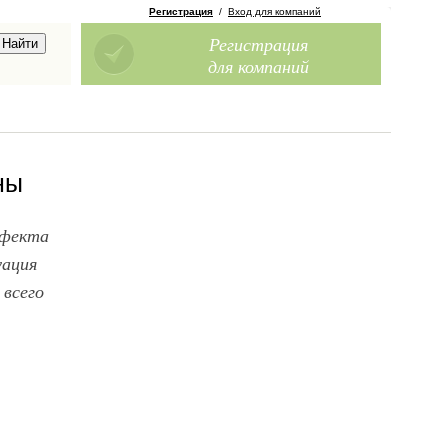
Регистрация
/
Вход для компаний
Регистрация
для компаний
ны
ффекта
уация
 всего