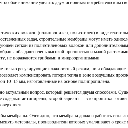
т особое внимание уделить двум основным потребительским св
тических волокон (полипропилен, полиэтилен) в виде текстил
поставленных задач, строительные мембраны могут иметь однос
ирующей сеткой из полиэтиленовых волокон или дополнительным
браны обладают очень высокой прочностью и малой растяжимо
ету, не поражаются грибками и микроорганизмами.
не только регулирующие влажностный режим, но и обладающие
позволяет компенсировать потери тепла в зоне воздушных просл
й 10–15 мм, изготовленные на основе полипропилена.
но актуальный вопрос, который решается двумя способами. Сущ
е содержат антипирены, второй вариант — это пропитка готовы
оверхность.
бы мембраны. Очевидно, что мембрана должна работать столько,
менять материалы, производители которых умалчивают о сроке 