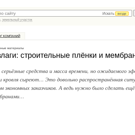
Искать
везде
р,
земельный участок
ОГ КОМПАНИЙ
нные материалы
 влаги: строительные плёнки и мембра
 серьёзные средства и масса времени, но ожидаемого э
 и кровля сыреют… Это довольно распространённая сит
 экономных заказчиков. А ведь нужно было сделать ещё
мбранами…