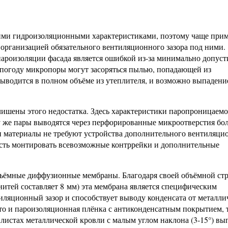
ми гидроизоляционными характеристиками, поэтому чаще при
организацией обязательного вентиляционного зазора под ними.
пароизоляции фасада является ошибкой из-за минимально допус
ю погоду микропоры могут засоряться пылью, попадающей из
 выводится в полном объёме из утеплителя, и возможно выпадени
шены этого недостатка. Здесь характеристики паропроницаемо
му же пары выводятся через перфорированные микроотверстия бо
и материалы не требуют устройства дополнительного вентиляци
мость монтировать всевозможные контррейки и дополнительные
ъёмные диффузионные мембраны. Благодаря своей объёмной стр
итей составляет 8 мм) эта мембрана является специфическим
иляционный зазор и способствует выводу конденсата от металли
что и пароизоляционная плёнка с антиконденсатным покрытием, 
а листах металлической кровли с малым углом наклона (3-15°) в