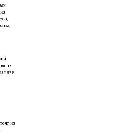
ных
 из
ого,
ваты,
ной
ры из
ая две
тоят из
.