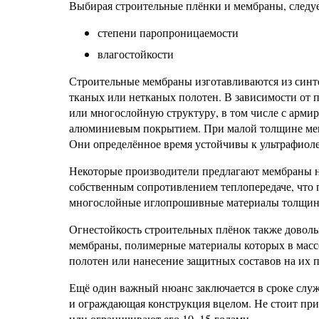
Выбирая строительные плёнки и мембраны, следуе
степени паропроницаемости
влагостойкости
Строительные мембраны изготавливаются из синте
тканых или нетканых полотен. В зависимости от 
или многослойную структуру, в том числе с арм
алюминиевым покрытием. При малой толщине мем
Они определённое время устойчивы к ультрафиол
Некоторые производители предлагают мембраны 
собственным сопротивлением теплопередаче, что 
многослойные иглопрошивные материалы толщино
Огнестойкость строительных плёнок также доволь
мембраны, полимерные материалы которых в масс
полотен или нанесение защитных составов на их п
Ещё один важный нюанс заключается в сроке служ
и ограждающая конструкция вцелом. Не стоит при
или ограничивают его 10–15 годами.