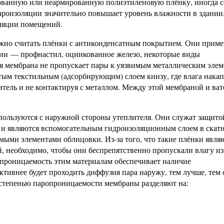
ованную или неармированную полиэтиленовую плёнку, иногда с
роизоляции значительно повышает уровень влажности в здании
иляции помещений.
но считать плёнки с антиконденсатным покрытием. Они прим
ии — профнастил, оцинкованное железо, некоторые виды
я мембрана не пропускает пары к уязвимым металлическим элем
ым текстильным (адсорбирующим) слоем книзу, где влага накап
литель и не контактируя с металлом. Между этой мембраной и ва
льзуются с наружной стороны утеплителя. Они служат защито
 и являются вспомогательным гидроизоляционным слоем в скат
емыми элементами облицовки. Из-за того, что такие плёнки явля
 необходимо, чтобы они беспрепятственно пропускали влагу из
проницаемость этим материалам обеспечивает наличие
тивнее будет проходить диффузия пара наружу, тем лучше, тем 
о степенью паропроницаемости мембраны разделяют на: