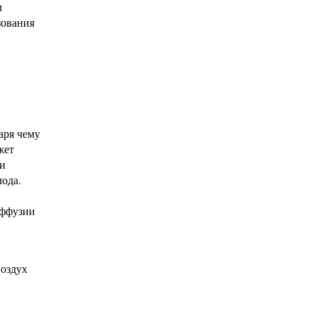
м
зования
аря чему
жет
ки
ода.
иффузии
воздух