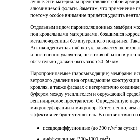
лучше. Эти материалы представляют собой армир
алюминиевой фольги. Заметим, что применение па
поэтому особое внимание придётся уделить вент
Отдельным видом пароизоляционных мембран мож
под кровельными материалами, боящимися корроз
металлочерепицы без внутреннего покрытия. Така
Антиконденсатная плёнка укладывается шероховат
и постепенно удаляется, не стекая обратно в утеп
обязательно должен быть зазор 20–60 мм.
Паропроницаемые (паровыводящие) мембраны испо
ветрового давления на ограждающие конструкции
кровлях, а также фасадах с негерметично соединя
буфером между утеплителем и окружающей средой,
вентилируемое пространство. Определённую паро
микроперфорации и микропор. Естественно, чем ак
эффективнее будет утеплитель. В соответствии с
2
псевдодиффузионные (до 300 г/м
за сутки)
2
диффузионные (300–1000 г/м
)