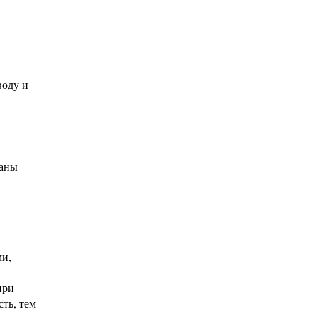
воду и
раны
ми,
при
ть, тем