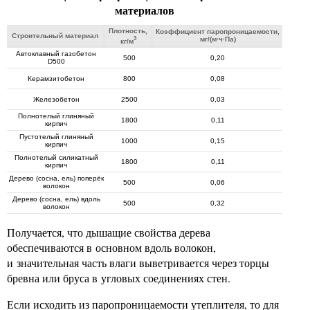
материалов
Плотность,
Коэффициент паропроницаемости,
Строительный материал
3
мг/(м·ч·Па)
кг/м
Автоклавный газобетон
500
0,20
D500
Керамзитобетон
800
0,08
Железобетон
2500
0,03
Полнотелый глиняный
1800
0,11
кирпич
Пустотелый глиняный
1000
0,15
кирпич
Полнотелый силикатный
1800
0,11
кирпич
Дерево (сосна, ель) поперёк
500
0,06
волокон
Дерево (сосна, ель) вдоль
500
0,32
волокон
Получается, что дышащие свойства дерева
обеспечиваются в основном вдоль волокон,
и значительная часть влаги выветривается через торцы
бревна или бруса в угловых соединениях стен.
Если исходить из паропроницаемости утеплителя, то для