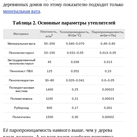
деревянных домов по этому показателю подходит только
минеральная вата
.
Таблица 2. Основные параметры утеплителей
Плотность,
Теплопроводность,
Паропроницаемость,
Материал
3
Вт/(м·°С)
мг/(м·ч·Па)
кг/м
Минеральная вата
50–200
0,040–0,070
0,49–0,60
Пенополистирол
33–150
0,031–0,05
0,013–0,05
Экструдированный
45
0,036
0,013
пенополистирол
Пенопласт ПВХ
125
0,052
0,23
Пенополиуретан
30–80
0,020–0,041
0,0–0,05
Полиуретановая
1400
0,25
0,00023
мастика
Полимочевина
1100
0,21
0,00023
Рубероид
600
0,17
0,001
Полиэтилен
1500
0,30
0,00002
Её паропроницаемость намного выше, чем у дерева
вдоль волокон. А из всех видов наиболее популярна