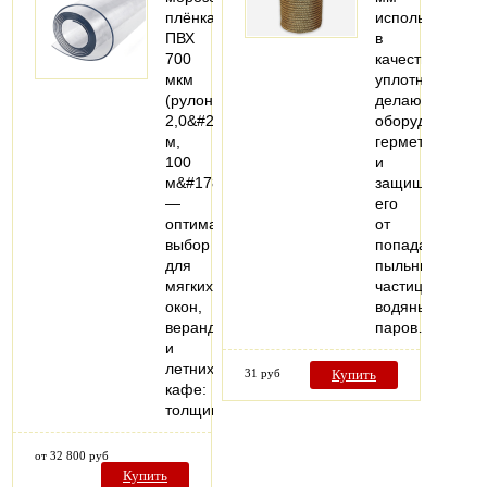
плёнка
используется
ПВХ
в
700
качестве
мкм
уплотнителя,
(рулон
делающий
2,0&#215;50
оборудование
м,
герметичным
100
и
м&#178;)
защищающий
—
его
оптимальный
от
выбор
попадания
для
пыльных
мягких
частиц,
окон,
водяных
веранд
паров…
и
летних
31 руб
Купить
кафе:
толщина…
от 32 800 руб
Купить