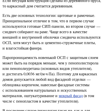
Если несущая конструкция сделана из деревянного бруса,
то каркасный дом считается деревянным.
Есть две основных технологии: щитовые и рамочные.
Принципиальное отличие в том, что в первом случае
используются готовые СИП-панели, во втором случае —
сэндвич собирают на раме. Чаще всего в качестве
внешней и внутренней оболочки сэндвича используются
ОСП, хотя могут быть и цементно-стружечные плиты,
и влагостойкая фанера.
Паропроницаемость новенькой ОСП с защитным слоем
может быть на порядок меньше, чем у пенополистирола
или пенополиуретана (основных видов утеплителя),
и достигать 0,0036 мг/(м·ч·Па). Поэтому для каркасных
домов допускается любой вид фасадной отделки —
облицовка кирпичом, навесные фасадные системы
с использованием натуральных и искусственных
материалов, оштукатуривание и
мокрый фасад
(в том
числе с пенопластом в качестве утеплителя).
В последнем случае технология такая же, как и для