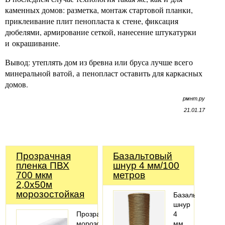
каменных домов: разметка, монтаж стартовой планки,
приклеивание плит пенопласта к стене, фиксация
дюбелями, армирование сеткой, нанесение штукатурки
и окрашивание.
Вывод: утеплять дом из бревна или бруса лучше всего
минеральной ватой, а пенопласт оставить для каркасных
домов.
рмнт.ру
21.01.17
Прозрачная
Базальтовый
пленка ПВХ
шнур 4 мм/100
700 мкм
метров
2,0х50м
морозостойкая
Базальтовый
шнур
Прозрачная
4
морозостойкая
мм