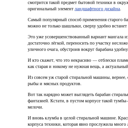
смотрится такой предмет бытовой техники в окруж
оригинальный элемент
ландшафтного дизайна
.
Самый популярный способ применения старого бар
можно не только шашлыки, сверху удобно встанет 
Это уже усовершенствованный вариант мангала из 
достаточно лёгкой, переносить по участку неслож
уличного очага, обустроив вокруг барабана удобн
И кто скажет, что это некрасиво — отблески плам
как старая и никому не нужная вещь, а актуальны
Из совсем уж старой стиральной машины, вернее, 
рыбы и мясных продуктов.
Вот так нарядно может выглядеть барабан стираль
фантазией. Кстати, в пустом корпусе такой тумб
мелочи.
И вновь клумба в целой стиральной машине. Крас
корпуса техники, которая явно прослужила много л