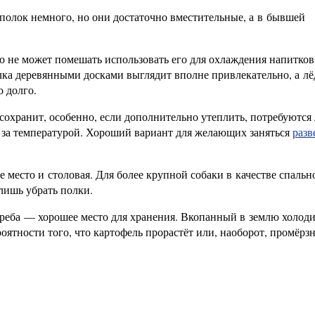
полок немного, но они достаточно вместительные, а в бывшей
то не может помешать использовать его для охлаждения напитков
лка деревянными досками выглядит вполне привлекательно, а лё
 долго.
сохранит, особенно, если дополнительно утеплить, потребуются
я за температурой. Хороший вариант для желающих заняться
разв
 место и столовая. Для более крупной собаки в качестве спальн
лишь убрать полки.
греба — хорошее место для хранения. Вкопанный в землю холод
роятности того, что картофель прорастёт или, наоборот, промёрзн