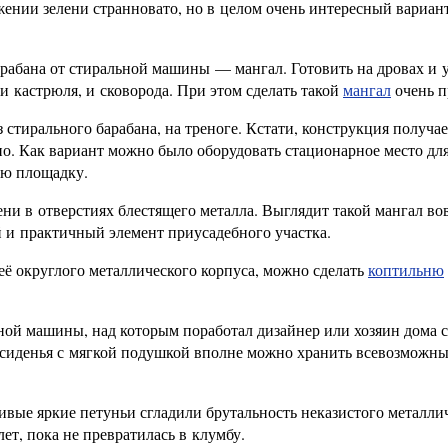
ении зелени странновато, но в целом очень интересный вариант
абана от стиральной машины — мангал. Готовить на дровах и 
и кастрюля, и сковорода. При этом сделать такой
мангал
очень п
стирального барабана, на треноге. Кстати, конструкция получае
но. Как вариант можно было оборудовать стационарное место дл
ую площадку.
ени в отверстиях блестящего металла. Выглядит такой мангал во
й и практичный элемент приусадебного участка.
её округлого металлического корпуса, можно сделать
коптильню
ной машины, над которым поработал дизайнер или хозяин дома с
ы-сиденья с мягкой подушкой вполне можно хранить всевозможн
ивые яркие петуньи сгладили брутальность неказистого металли
ет, пока не превратилась в клумбу.