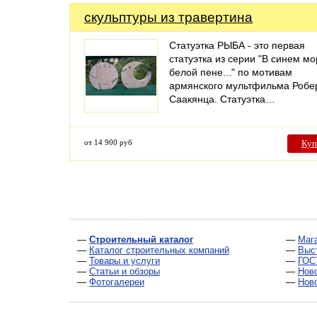
скульптуры из травертина
Статуэтка РЫБА - это первая
статуэтка из серии "В синем мо
белой пене..." по мотивам
армянского мультфильма Робе
Саакянца. Статуэтка…
от 14 900 руб
Куп
—
Строительный каталог
—
Маг
—
Каталог строительных компаний
—
Выс
—
Товары и услуги
—
ГОС
—
Статьи и обзоры
—
Нов
—
Фотогалереи
—
Нов