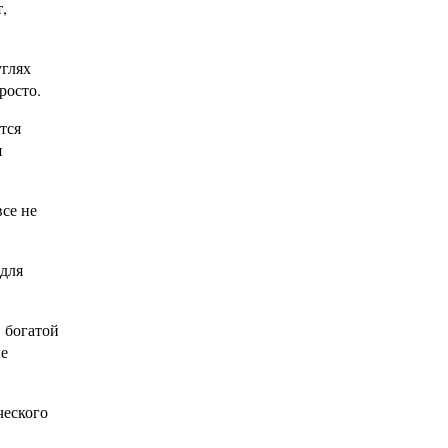
,
углях
росто.
тся
я
все не
для
 богатой
ые
ческого