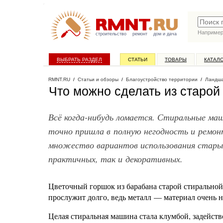
Наприме
строительство
ремонт
дом и дача
ВЫБРАТЬ РАЗДЕЛ
СТАТЬИ
ТОВАРЫ
КАТАЛ
RMNT.RU
/
Статьи и обзоры
/
Благоустройство территории
/
Ландша
Что можно сделать из старо
Всё когда-нибудь ломается. Стиральные ма
точно пришла в полную негодность и ремон
множество вариантов использования старых
практичных, так и декоративных.
Цветочный горшок из барабана старой стирально
прослужит долго, ведь металл — материал очень 
Целая стиральная машина стала клумбой, задейств