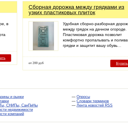
Сборная дорожка между грядками из
узких пластиковых плиток
ре, в
Удобная сборно-разборная дорож
между грядок на дачном огороде.
рта
Пластиковая дорожка позволит
комфортно пропалывать и полива
грядки и защитит вашу обувь…
ить
от 200 руб
Купить
азины и рынки
—
Опросы
тавки
—
Словари терминов
Ты, СНИПы, СанПиНы
—
Лента новостей RSS
ости недвижимости
ости компаний