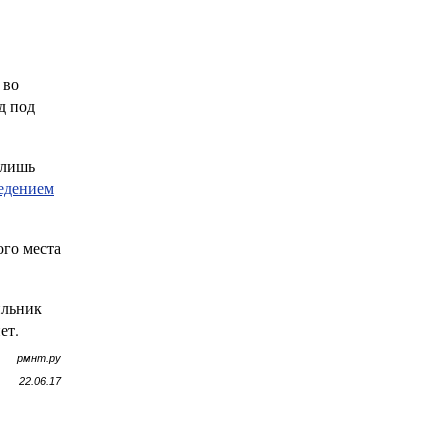
 во
д под
 лишь
едением
ого места
ильник
ет.
рмнт.ру
22.06.17