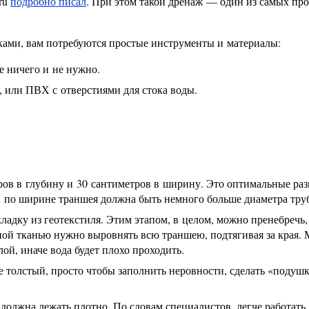
ru
подробно писал
. При этом такой дренаж — один из самых пр
ками, вам потребуются простые инструменты и материалы:
е ничего и не нужно.
, или ПВХ с отверстиями для стока воды.
ров в глубину и 30 сантиметров в ширину. Это оптимальные ра
А по ширине траншея должна быть немного больше диаметра тру
ладку из геотекстиля. Этим этапом, в целом, можно пренебречь,
ной тканью нужно выровнять всю траншею, подтягивая за края.
лой, иначе вода будет плохо проходить.
е толстый, просто чтобы заполнить неровности, сделать «подушк
 должна лежать плотно. По словам специалистов, легче работать