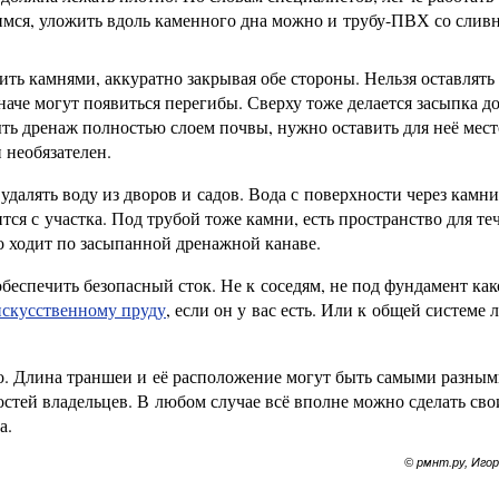
имся, уложить вдоль каменного дна можно и трубу-ПВХ со сли
ть камнями, аккуратно закрывая обе стороны. Нельзя оставлять
наче могут появиться перегибы. Сверху тоже делается засыпка д
ыть дренаж полностью слоем почвы, нужно оставить для неё мест
 необязателен.
далять воду из дворов и садов. Вода с поверхности через камни
тся с участка. Под трубой тоже камни, есть пространство для те
то ходит по засыпанной дренажной канаве.
беспечить безопасный сток. Не к соседям, не под фундамент ка
искусственному пруду
, если он у вас есть. Или к общей системе
о. Длина траншеи и её расположение могут быть самыми разным
остей владельцев. В любом случае всё вполне можно сделать св
а.
© рмнт.ру, Иго