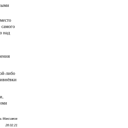
вными
 место
о самого
о над
чения
кой-либо
 ливнёвки
и,
оими
рь Максимов
28.02.21