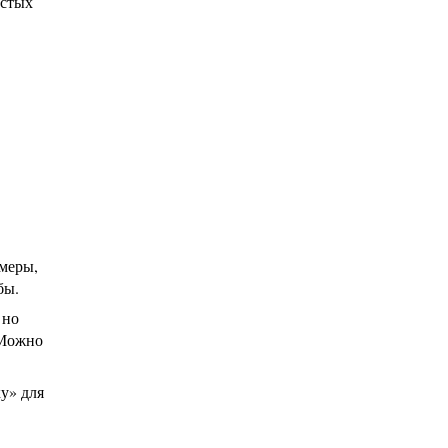
остых
змеры,
бы.
 но
 Можно
у» для