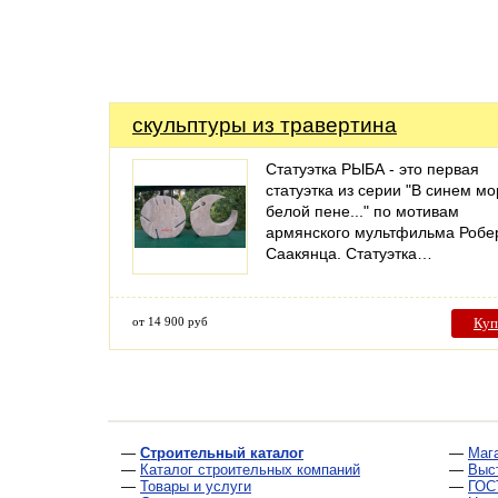
скульптуры из травертина
Статуэтка РЫБА - это первая
статуэтка из серии "В синем мо
белой пене..." по мотивам
армянского мультфильма Робе
Саакянца. Статуэтка…
от 14 900 руб
Куп
—
Строительный каталог
—
Маг
—
Каталог строительных компаний
—
Выс
—
Товары и услуги
—
ГОС