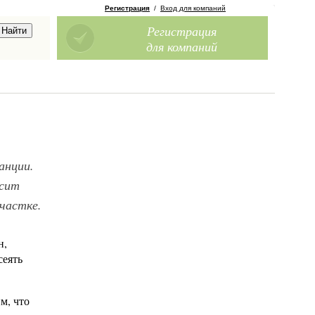
Регистрация
/
Вход для компаний
Регистрация
для компаний
анции.
осит
частке.
н,
сеять
м, что