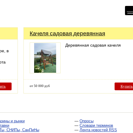
Качеля садовая деревянная
Деревянная садовая качеля
ре, в
рта
ить
от 50 000 руб
Купить
азины и рынки
—
Опросы
тавки
—
Словари терминов
Ты, СНИПы, СанПиНы
—
Лента новостей RSS