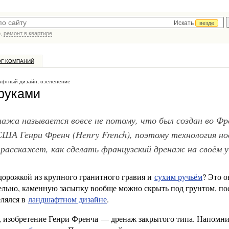
Искать
везде
р,
ремонт в квартире
ОГ КОМПАНИЙ
фтный дизайн, озеленение
руками
ажа называется вовсе не потому, что был создан во Фр
 США Генри Френч (Henry French), поэтому технология н
асскажет, как сделать французский дренаж на своём у
 дорожкой из крупного гранитного гравия и
сухим ручьём
? Это о
льно, каменную засыпку вообще можно скрыть под грунтом, по
елялся в
ландшафтном дизайне
.
 изобретение Генри Френча — дренаж закрытого типа. Напомни