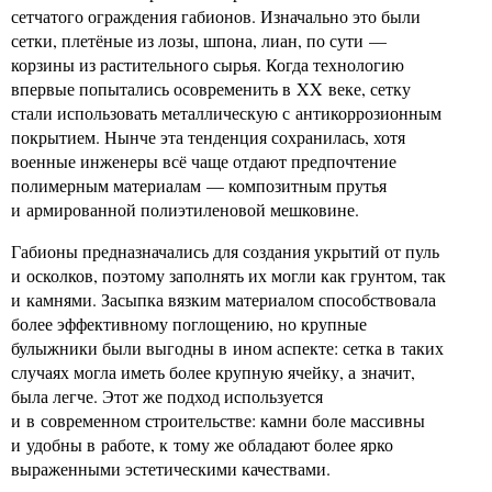
сетчатого ограждения габионов. Изначально это были
сетки, плетёные из лозы, шпона, лиан, по сути —
корзины из растительного сырья. Когда технологию
впервые попытались осовременить в XX веке, сетку
стали использовать металлическую с антикоррозионным
покрытием. Нынче эта тенденция сохранилась, хотя
военные инженеры всё чаще отдают предпочтение
полимерным материалам — композитным прутья
и армированной полиэтиленовой мешковине.
Габионы предназначались для создания укрытий от пуль
и осколков, поэтому заполнять их могли как грунтом, так
и камнями. Засыпка вязким материалом способствовала
более эффективному поглощению, но крупные
булыжники были выгодны в ином аспекте: сетка в таких
случаях могла иметь более крупную ячейку, а значит,
была легче. Этот же подход используется
и в современном строительстве: камни боле массивны
и удобны в работе, к тому же обладают более ярко
выраженными эстетическими качествами.