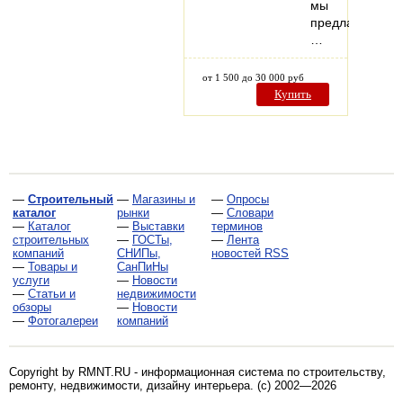
мы
предлагаем:
…
от 1 500 до 30 000 руб
Купить
—
Строительный
—
Магазины и
—
Опросы
каталог
рынки
—
Словари
—
Каталог
—
Выставки
терминов
строительных
—
ГОСТы,
—
Лента
компаний
СНИПы,
новостей RSS
—
Товары и
СанПиНы
услуги
—
Новости
—
Статьи и
недвижимости
обзоры
—
Новости
—
Фотогалереи
компаний
Copyright by RMNT.RU - информационная система по
строительству,
ремонту, недвижимости, дизайну интерьера
. (c) 2002—2026