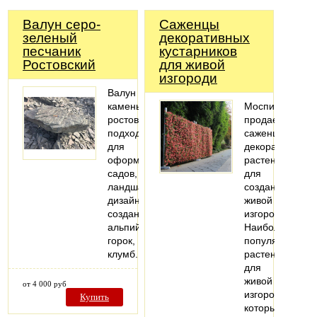
Валун серо-
Саженцы
зеленый
декоративных
песчаник
кустарников
Ростовский
для живой
изгороди
Валун
камень
Моспитомник
ростовский
продает
подходит
саженцы
для
декоративных
оформления
растений
садов,
для
ландшафтного
создания
дизайна,
живой
создания
изгороди.
альпийских
Наиболее
горок,
популярные
клумб.
растения
для
живой
от 4 000 руб
изгороди,
Купить
которые