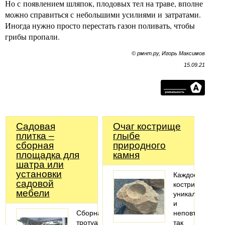
Но с появлением шляпок, плодовых тел на траве, вполне
можно справиться с небольшими усилиями и затратами.
Иногда нужно просто перестать газон поливать, чтобы
грибы пропали.
© рмнт.ру, Игорь Максимов
15.09.21
Садовая
Очаг кострище
плитка –
глыбе
сборная
природного
площадка для
камня
шатра или
установки
Каждое
садовой
кострище
мебели
уникально
и
Сборная
неповторимо
тротуарная
так