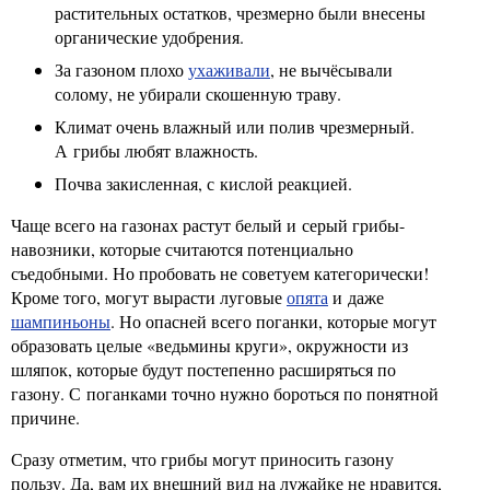
растительных остатков, чрезмерно были внесены
органические удобрения.
За газоном плохо
ухаживали
, не вычёсывали
солому, не убирали скошенную траву.
Климат очень влажный или полив чрезмерный.
А грибы любят влажность.
Почва закисленная, с кислой реакцией.
Чаще всего на газонах растут белый и серый грибы-
навозники, которые считаются потенциально
съедобными. Но пробовать не советуем категорически!
Кроме того, могут вырасти луговые
опята
и даже
шампиньоны
. Но опасней всего поганки, которые могут
образовать целые «ведьмины круги», окружности из
шляпок, которые будут постепенно расширяться по
газону. С поганками точно нужно бороться по понятной
причине.
Сразу отметим, что грибы могут приносить газону
пользу. Да, вам их внешний вид на лужайке не нравится,