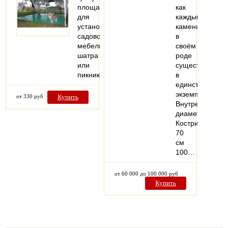
площадка
как
для
каждый
установки
камень
садовой
в
мебели,
своём
шатра
роде
или
существует
пикника.
в
единственном
экземпляре.
от 330 руб
Купить
Внутренний
диаметр
Кострища:
70
см
100…
от 60 000 до 100 000 руб
Купить