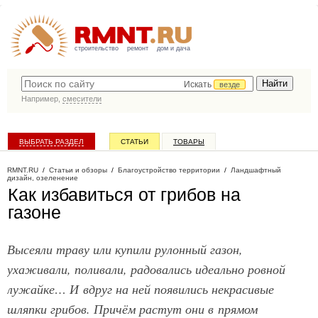
строительство
ремонт
дом и дача
Искать
везде
Например,
смесители
ВЫБРАТЬ РАЗДЕЛ
СТАТЬИ
ТОВАРЫ
КАТАЛОГ КОМПАНИЙ
RMNT.RU
/
Статьи и обзоры
/
Благоустройство территории
/
Ландшафтный
дизайн, озеленение
Как избавиться от грибов на
газоне
Высеяли траву или купили рулонный газон,
ухаживали, поливали, радовались идеально ровной
лужайке… И вдруг на ней появились некрасивые
шляпки грибов. Причём растут они в прямом